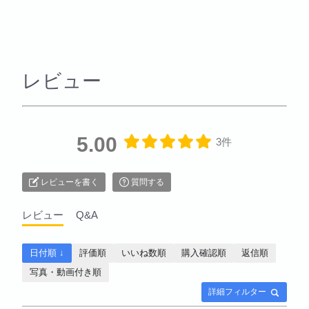
レビュー
5.00
3件
レビューを書く
質問する
レビュー
Q&A
日付順 ↓
評価順
いいね数順
購入確認順
返信順
写真・動画付き順
詳細フィルター