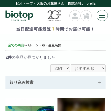
ビオトープ・大阪のお花屋さん 株式会社umbrella
1
当日配達可能最速
時間でお届け可能！
バルーン・布・生花装飾
全ての商品
>
バルーン・布・生花装飾
2件
の商品が見つかりました
絞り込み検索