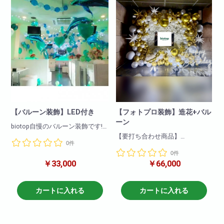
【バルーン装飾】LED付き
【フォトプロ装飾】造花+バル
ーン
biotop自慢のバルーン装飾です!
LEDライト付きでとてもきれいに
【要打ち合わせ商品】
0件
みえますよ!
当店完全オリジナル装飾!
店舗様の広さに合わせてご予算
0件
もお見積りさせていただきます
￥33,000
￥66,000
「写真映えする空間を作りた
よ!
い!」
バルーン装飾ならbiotopにお任せ
「店舗全体はできないから、入
ください!
口や1部の壁面を豪華にしたい!」
カートに入れる
カートに入れる
とお考えのかたにオススメです!
サイズや色のご指定などのお見