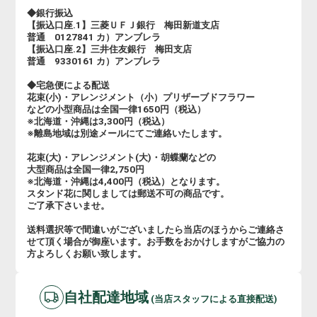
◆銀行振込
【振込口座.1】三菱ＵＦＪ銀行 梅田新道支店
普通 0127841 カ）アンブレラ
【振込口座.2】三井住友銀行 梅田支店
普通 9330161 カ）アンブレラ
◆宅急便による配送
花束(小)・アレンジメント（小）プリザーブドフラワー
などの小型商品は全国一律1650円（税込）
※北海道・沖縄は3,300円（税込）
※離島地域は別途メールにてご連絡いたします。
花束(大)・アレンジメント(大)・胡蝶蘭などの
大型商品は全国一律2,750円
※北海道・沖縄は4,400円（税込）となります。
スタンド花に関しましては郵送不可の商品です。
ご了承下さいませ。
送料選択等で間違いがございましたら当店のほうからご連絡さ
せて頂く場合が御座います。お手数をおかけしますがご協力の
方よろしくお願い致します。
自社配達地域
(当店スタッフによる直接配送)