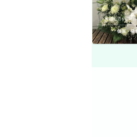
特別な日を、特別
個展・発