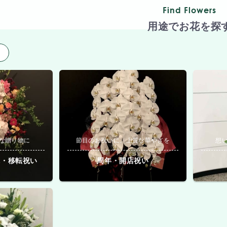
Find Flowers
用途でお花を探
用
な贈り物に
節目のお祝いに、上質な華やぎを
想
院・移転祝い
周年・開店祝い