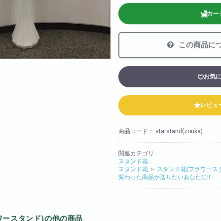
法人様向け
カー
胡蝶蘭の値段や相場
会社概要
この商品に
装飾
採用情報
お気
レビュ
商品コード：
starstand(zouka)
関連カテゴリ
スタンド花
スタンド花
＞
スタンド花(フラワース
変わった商品が送りたいあなたに!!
ワースタンド)の他の商品