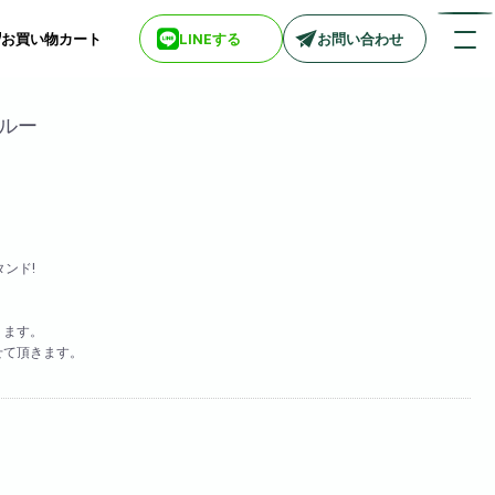
お買い物カート
LINEする
お問い合わせ
ブルー
店舗情報一覧
> biotop 梅田店
> biotop 心斎橋店
> biotop 北新地店
タンド!
> biotop 阪神尼崎店
> biotop 堺東店
ります。
> biotop 南船場店
せて頂きます。
> biotop 広島店
。
> biotop 名古屋店
ログインはコチラ