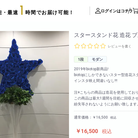
1
ログインはコチラ
能・最速
時間でお届け可能！
ite Contents
スタースタンド花 造花 
レビューを書く
立て札制作
サプライズ装飾ギャラリー
1段
モダン
推し活用推し花・フラスタ
2019年biotop新商品!
biotopにしかできないスター型造花ス
口コミ・評判
インスタ映え間違いなし!!!
FAX注文用紙
注※こちらの商品は造花を使用してお
後払い決済申請用紙
この商品は最大1週間を目処に回収さ
紛失等されないようにお願い致します
カタログ請求
アレンジメント
配達可能エリア
通常価格：￥16,500
税込
束
スタッフブログ
リッターローズ
￥16,500
税込
biotopの沿革