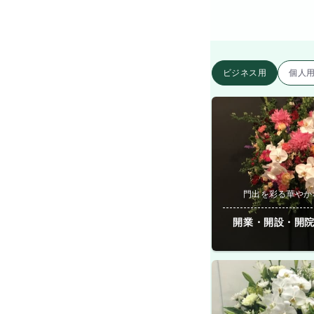
ビジネス用
個人
門出を彩る華やか
開業・開設・開