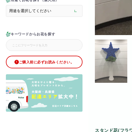
用途でお花を探す（個人用）
> メモリアルフラワー
> ラグジュアリーフラワー
> バラ
> オフィスグリーン特集
> サプライズ装飾・ホテル
キーワードからお花を探す
> バルーン装飾
> シャンパンタワー
> アーチ
> シャボンフラワー
> ブリザードフラワー
ご購入前に必ずお読みください。
> ボックスフラワー
> ローズベア
> 金額調整オプション
スタンド花(フラ