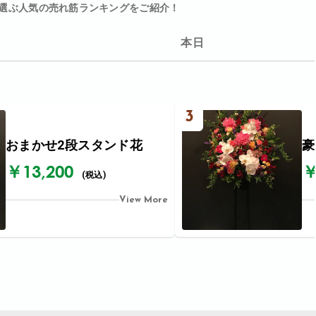
選ぶ人気の売れ筋ランキングをご紹介！
本日
3
おまかせ2段スタンド花
豪
￥13,200
￥
(税込)
View More