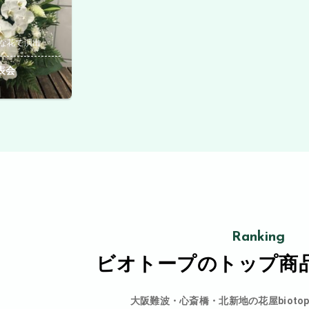
な花で演出
表会
Ranking
ビオトープの
トップ商
大阪難波・心斎橋・北新地の花屋bioto