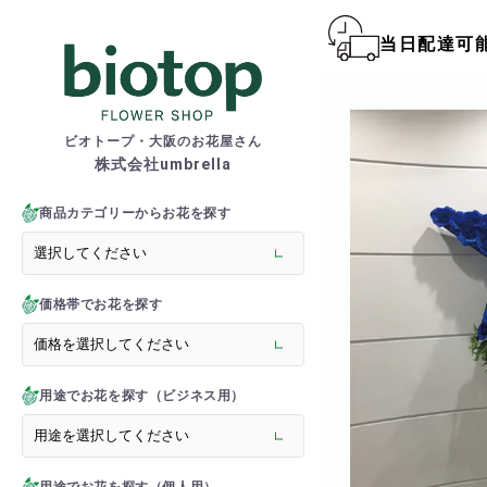
当日配達可
biotop S
ビオトープ・大阪のお花屋さん
株式会社umbrella
商品一覧カテゴリー
> 新商品
商品カテゴリーからお花を探す
> フラワースタンド
> バルーンスタンド
> 胡蝶蘭
価格帯でお花を探す
> 観葉植物
> オーダーメイド
> フラワーアレンジメント
> バルーン＆ぬいぐるみ
用途でお花を探す（ビジネス用）
> 花束(フラワーブーケ)
> バルーン＆ぬいぐるみ花
> アーティフィシャルグ
> 推し活フラワーバルーン