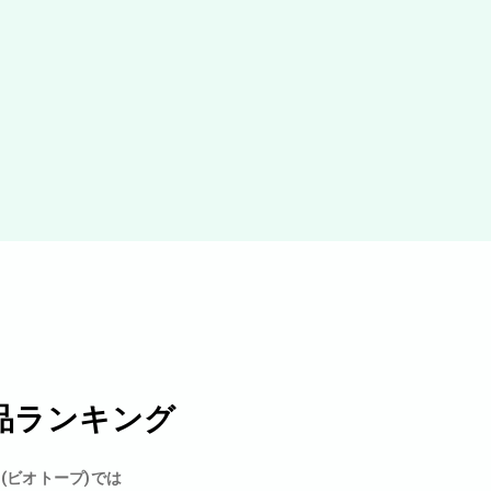
品ランキング
p(ビオトープ)では