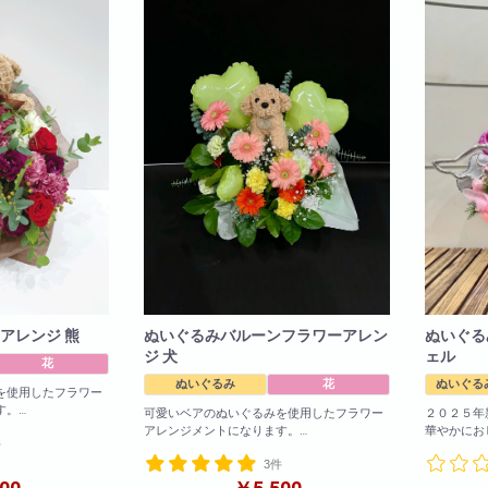
法人様向け
胡蝶蘭の値段や相場
会社概要
装飾
採用情報
アレンジ 熊
ぬいぐるみバルーンフラワーアレン
ぬいぐる
ジ 犬
ェル
花
ぬいぐるみ
花
ぬいぐる
を使用したフラワー
す。
可愛いベアのぬいぐるみを使用したフラワー
２０２５年
ピッタリな商品とな
アレンジメントになります。
華やかにお
件
お誕生日など御祝ごとにピッタリな商品とな
お色の変更
3件
っております!
ば変更可能