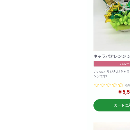
キャラバアレンジ 
バルー
biotopオリジナル!キ
ンジです!
バルーンのみのアレンジ
0
※在庫状況によりバルー
￥5,5
ざいます
商品サイズ(cm)
カートに
W×50
H×60