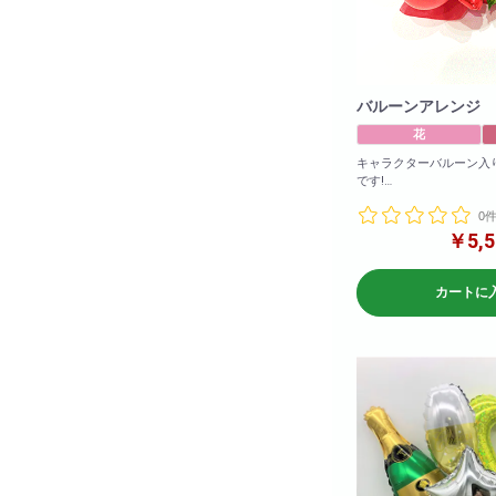
バルーンアレンジ
花
キャラクターバルーン入
です!
キャラクターはキティ以
0
ます!
ご予算に合わせて5,00
￥5,5
す。
※写真のアレンジは5,00
カートに
す。
ご予算に合わせての作成
は、お電話かメールでお
参考サイズ(cm)
W×50
H×40