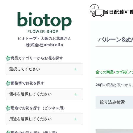
当日配達可
biotop S
バルーン&ぬ
ビオトープ・大阪のお花屋さん
株式会社umbrella
商品一覧カテゴリー
> 新商品
商品カテゴリーからお花を探す
> フラワースタンド
> バルーンスタンド
全ての商品
>
カゴ花(フ
> 胡蝶蘭
価格帯でお花を探す
> 観葉植物
26件
の商品が見つかり
> オーダーメイド
> フラワーアレンジメント
絞り込み検索
> バルーン＆ぬいぐるみ
用途でお花を探す（ビジネス用）
> 花束(フラワーブーケ)
> バルーン＆ぬいぐるみ花
> アーティフィシャルグ
> 推し活フラワーバルーン