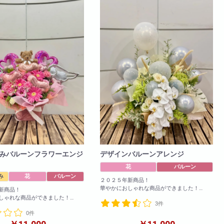
お買い物カート
06-6313-8787
Tel:
06-6313-9393
Fax:
みバルーンフラワーエンジ
デザインバルーンアレンジ
花
バルーン
み
花
バルーン
２０２５年新商品！
華やかにおしゃれな商品ができました！
新商品！
お色の変更も可能！備考欄に記載いただけれ
しゃれな商品ができました！
3件
ば変更可能です！
も可能！備考欄に記載いただけれ
0件
です！
参考サイズ(cm)