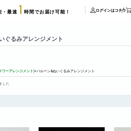
1
ログインはコチラ
能・最速
時間でお届け可能！
ite Contents
いぐるみアレンジメント
立て札制作
サプライズ装飾ギャラリー
推し活用推し花・フラスタ
ラワーアレンジメント)
>
バルーン&ぬいぐるみアレンジメント
口コミ・評判
FAX注文用紙
ました
後払い決済申請用紙
カタログ請求
アレンジメント
配達可能エリア
束
スタッフブログ
リッターローズ
biotopの沿革