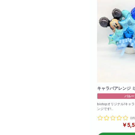
キャラバアレンジ 
バルー
biotopオリジナル!キ
ンジです!
バルーンのみのアレンジ
0
商品サイズ(cm)
￥5,5
W×50
H×60