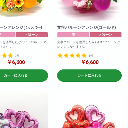
ーンアレンジ(シルバー)
文字バルーンアレンジ(ゴールド)
花
バルーン
花
バルーン
ンを使用したかわいいバルーンア
文字バルーンを使用したかわいいバルーンア
ります!
レンジになります!
ンはゴールドとシルバーからお選
文字バルーンはゴールドとシルバーからお選
2件
1件
ます。
びいただけます。
関しては4文字以内でしたらこちら
また文字に関しては4文字以内でしたらこちら
￥6,600
￥6,600
成させて頂きます!
の料金で作成させて頂きます!
になる毎に400円(税込)で追加可能
(1文字追加になる毎に400円(税込)で追加可能
です!)
カートに入れる
カートに入れる
cm)
参考サイズ(cm)
W×60
H×50