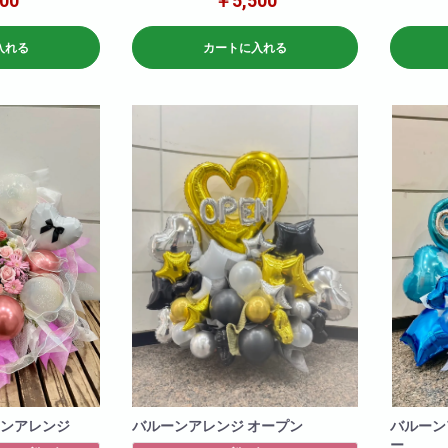
00
￥5,500
変動いたしますので
※写真はイメージです
参考サイズ(
仕入れ状況により花材は変動いたしますので
W×120
何卒ご了承ください。
H×120
入れる
カートに入れる
ンアレンジ
バルーンアレンジ オープン
バルーン
ー