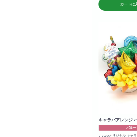
カートに
キャラバアレンジ 
バルー
biotopオリジナル!キ