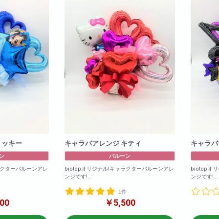
ミッキー
キャラバアレンジ キティ
キャラバ
ン
バルーン
ャラクターバルーンアレ
biotopオリジナル!キャラクターバルーンアレ
biotop
ンジです!
ンジです!
メントとなります
バルーンのみのアレンジメントとなります
バルーンの
件
1件
商品サイズ(cm)
※在庫状況
00
￥5,500
W×50
ざいます
H×60