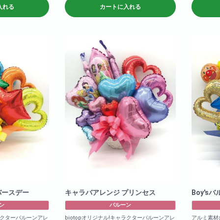
商品サイズ(
入れる
カートに入れる
W×50
H×60
バースデー
キャラバアレンジ プリンセス
Boy's
ン
バルーン
ャラクターバルーンアレ
biotopオリジナル!キャラクターバルーンアレ
アルミ素材