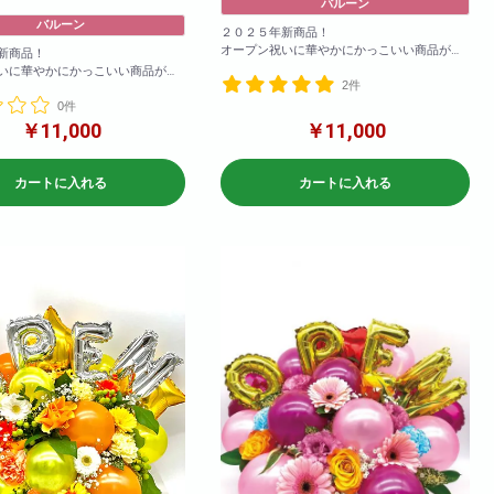
バルーン
バルーン
２０２５年新商品！
オープン祝いに華やかにかっこいい商品がで
新商品！
きました！
いに華やかにかっこいい商品がで
2件
お色の変更も可能！備考欄に記載いただけれ
ば変更可能です！
0件
も可能！備考欄に記載いただけれ
です！
￥11,000
￥11,000
参考サイズ(cm)
W×120
cm)
H×120
カートに入れる
カートに入れる