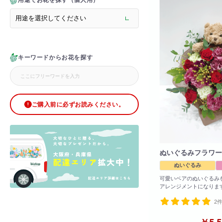
用途でお花を探す（個人用）
> メモリアルフラワー
> ラグジュアリーフラワー
> バラ
> オフィスグリーン特集
> サプライズ装飾・ホテル
キーワードからお花を探す
> バルーン装飾
> シャンパンタワー
> アーチ
> シャボンフラワー
> ブリザードフラワー
ご購入前に必ずお読みください。
> ボックスフラワー
> ローズベア
> 金額調整オプション
ぬいぐるみフラワー
ぬいぐるみ
可愛いベアのぬいぐるみ
アレンジメントになりま
お誕生日など御祝ごとに
2
っております!
※写真はイメージです