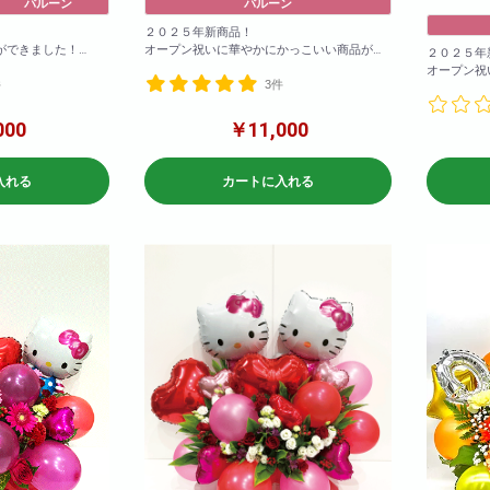
バルーン
バルーン
２０２５年新商品！
ができました！
オープン祝いに華やかにかっこいい商品がで
２０２５年
欄に記載いただけれ
きました！
オープン祝
件
3件
お色の変更も可能！備考欄に記載いただけれ
きました！
ば変更可能です！
お色の変更
ば変更可能
000
￥11,000
参考サイズ(cm)
W×120
参考サイズ(
H×120
W×120
入れる
カートに入れる
H×120