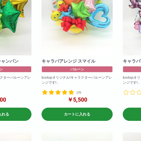
シャンパン
キャラバアレンジ スマイル
キャラバ
ン
バルーン
ャラクターバルーンアレ
biotopオリジナル!キャラクターバルーンアレ
biotop
ンジです!
ンジです!
メントとなります
バルーンのみのアレンジメントとなります
バルーンの
件
1件
ンは異なる場合がご
※在庫状況によりバルーンは異なる場合がご
※在庫状況
00
￥5,500
ざいます
ざいます
商品サイズ(cm)
商品サイズ(
入れる
カートに入れる
W×50
W×50
H×60
H×60