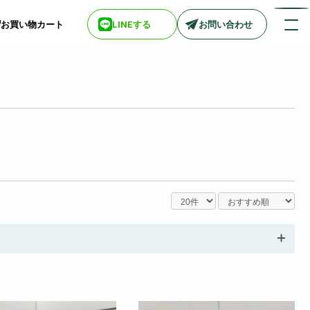
お買い物カート
LINEする
お問い合わせ
店舗情報一覧
> biotop 梅田店
> biotop 心斎橋店
> biotop 北新地店
> biotop 阪神尼崎店
> biotop 堺東店
> biotop 南船場店
> biotop 広島店
> biotop 名古屋店
ログインはコチラ