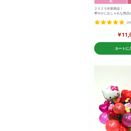
花
２０２５年新商品！
華やかにおしゃれな商品
お色の変更も可能！備考
1
ば変更可能です！
参考サイズ(cm)
￥11,
W×120
H×120
カートに