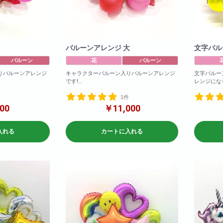
バルーンアレンジ 大
文字バル
バルーン
花
バルーン
りバルーンアレンジ
キャラクターバルーン入りバルーンアレンジ
文字バルー
です!
レンジにな
外もお選びいただけ
キャラクターはキティ以外もお選びいただけ
文字バルー
件
1件
ます!
びいただけ
0円からお作り致しま
ご予算に合わせて5,000円からお作り致しま
また文字に
00
￥11,000
す。
の料金で作
(1文字追加
0円の商品になりま
※写真のアレンジは10,000円の商品になりま
です!)
入れる
カートに入れる
す。
を希望される場合
ご予算に合わせての作成を希望される場合
参考サイズ(
問い合わせ下さい。
は、お電話かメールでお問い合わせ下さい。
W×60
H×50
参考サイズ(cm)
W×60
H×60