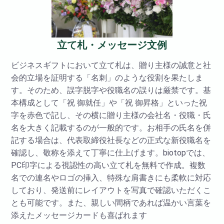
立て札・メッセージ文例
ビジネスギフトにおいて立て札は、贈り主様の誠意と社
会的立場を証明する「名刺」のような役割を果たしま
す。そのため、誤字脱字や役職名の誤りは厳禁です。基
本構成として「祝 御就任」や「祝 御昇格」といった祝
字を赤色で記し、その横に贈り主様の会社名・役職・氏
名を大きく記載するのが一般的です。お相手の氏名を併
記する場合は、代表取締役社長などの正式な新役職名を
確認し、敬称を添えて丁寧に仕上げます。biotopでは、
PC印字による視認性の高い立て札を無料で作成。複数
名での連名やロゴの挿入、特殊な肩書きにも柔軟に対応
しており、発送前にレイアウトを写真で確認いただくこ
とも可能です。また、親しい間柄であれば温かい言葉を
添えたメッセージカードも喜ばれます