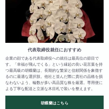
代表取締役就任におすすめ
企業の顔である代表取締役への就任は最高位の節目で
す。「幸福が飛んでくる」という縁起の良い花言葉を持
つ最高級の胡蝶蘭は、長期的な繁栄と信頼関係を象徴す
るのに最適な選択肢。他社と並んだ際に貴社の品格を損
なわないよう、輪数が多い高品質な株を厳選。専用便に
よる丁寧な配送と立派な木目札で装いを整えます。
胡蝶蘭はこちら