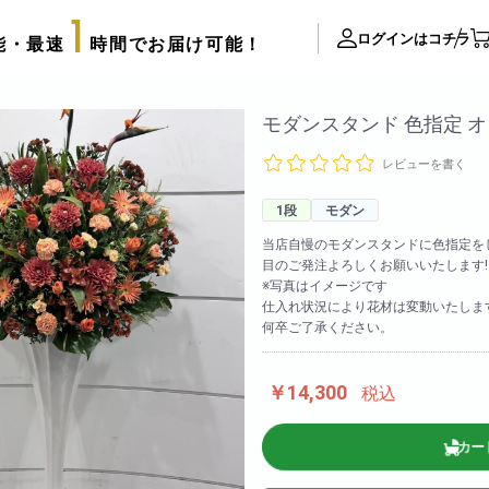
1
ログインはコチラ
能・最速
時間でお届け可能！
ite Contents
モダンスタンド 色指定 
レビューを書く
立て札制作
サプライズ装飾ギャラリー
1段
モダン
推し活用推し花・フラスタ
当店自慢のモダンスタンドに色指定を
目のご発注よろしくお願いいたします!
口コミ・評判
※写真はイメージです
FAX注文用紙
仕入れ状況により花材は変動いたしま
何卒ご了承ください。
後払い決済申請用紙
カタログ請求
アレンジメント
￥14,300
税込
配達可能エリア
束
スタッフブログ
カー
リッターローズ
biotopの沿革