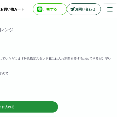
お買い物カート
LINEする
お問い合わせ
オレンジ
店舗情報一覧
> biotop 梅田店
> biotop 心斎橋店
していただけます!※色指定スタンド花は仕入れ期間を要するためできるだけ早い
> biotop 北新地店
> biotop 阪神尼崎店
> biotop 堺東店
すので
> biotop 南船場店
> biotop 広島店
> biotop 名古屋店
ログインはコチラ
トに入れる