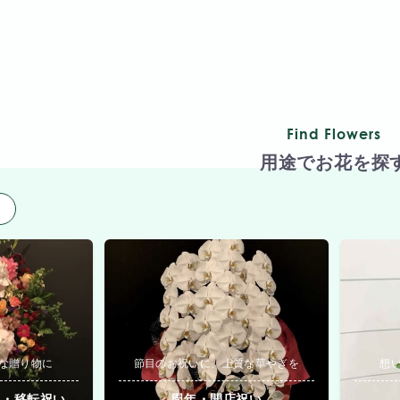
Find Flowers
用途でお花を探
用
な贈り物に
節目のお祝いに、上質な華やぎを
想
院・移転祝い
周年・開店祝い