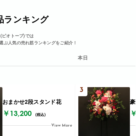
品ランキング
p(ビオトープ)では
選ぶ人気の売れ筋ランキングをご紹介！
本日
3
おまかせ2段スタンド花
豪
￥13,200
￥
(税込)
View More