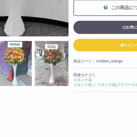
法人様向け
この商品に
胡蝶蘭の値段や相場
会社概要
お気
装飾
採用情報
レビュ
商品コード：
modern_orange
関連カテゴリ
スタンド花
スタンド花
＞
スタンド花(フラワース