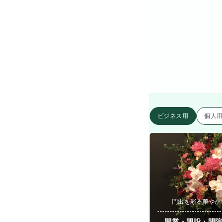
ビジネス用
個人
門出を彩る華やか
開業・開設・開