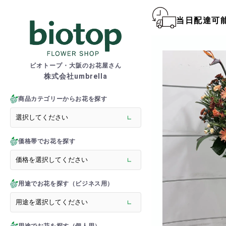
当日配達可
biotop S
ビオトープ・大阪のお花屋さん
株式会社umbrella
商品一覧カテゴリー
> 新商品
商品カテゴリーからお花を探す
> フラワースタンド
> バルーンスタンド
> 胡蝶蘭
価格帯でお花を探す
> 観葉植物
> オーダーメイド
> フラワーアレンジメント
> バルーン＆ぬいぐるみ
用途でお花を探す（ビジネス用）
> 花束(フラワーブーケ)
> バルーン＆ぬいぐるみ花
> アーティフィシャルグ
> 推し活フラワーバルーン