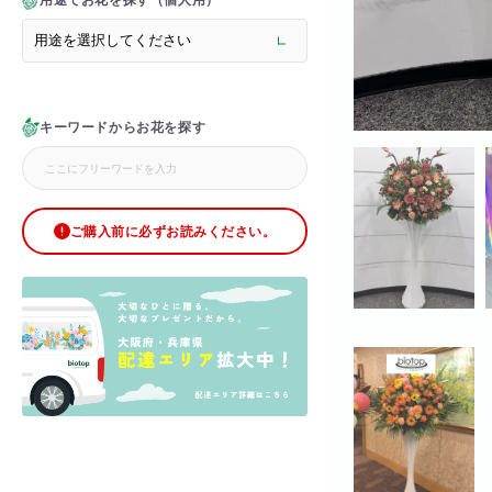
用途でお花を探す（個人用）
> メモリアルフラワー
> ラグジュアリーフラワー
> バラ
> オフィスグリーン特集
> サプライズ装飾・ホテル
キーワードからお花を探す
> バルーン装飾
> シャンパンタワー
> アーチ
> シャボンフラワー
> ブリザードフラワー
ご購入前に必ずお読みください。
> ボックスフラワー
> ローズベア
> 金額調整オプション