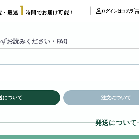
1
ログインはコチラ
能・最速
時間でお届け可能！
ite Contents
ずお読みください・FAQ
立て札制作
サプライズ装飾ギャラリー
推し活用推し花・フラスタ
口コミ・評判
FAX注文用紙
後払い決済申請用紙
送について
注文について
カタログ請求
アレンジメント
配達可能エリア
束
発送について
スタッフブログ
リッターローズ
biotopの沿革