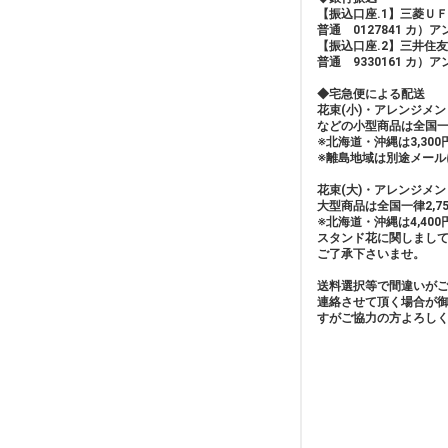
【振込口座.1】三菱Ｕ
普通 0127841 カ）
【振込口座.2】三井住
普通 9330161 カ）
◆宅急便による配送
花束(小)・アレンジメ
などの小型商品は全国一
※北海道・沖縄は3,30
※離島地域は別途メール
花束(大)・アレンジメン
大型商品は全国一律2,75
※北海道・沖縄は4,40
スタンド花に関しまし
ご了承下さいませ。
送料選択等で間違いが
連絡させて頂く場合が
すがご協力の方よろし