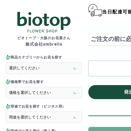
当日配達可
biotop S
ご注文の前に必
ビオトープ・大阪のお花屋さん
株式会社umbrella
商品一覧カテゴリー
> 新商品
商品カテゴリーからお花を探す
> フラワースタンド
> バルーンスタンド
> 胡蝶蘭
価格帯でお花を探す
> 観葉植物
> オーダーメイド
発
> フラワーアレンジメント
> バルーン＆ぬいぐるみ
用途でお花を探す（ビジネス用）
> 花束(フラワーブーケ)
> バルーン＆ぬいぐるみ花
> アーティフィシャルグ
> 推し活フラワーバルーン