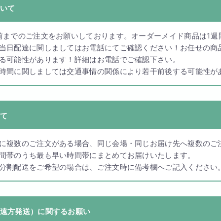
法人様向け
いて
胡蝶蘭の値段や相場
前までのご注文をお願いしております。オーダーメイド商品は1週
会社概要
当日配達に関しましてはお電話にてご確認ください！お任せの商
装飾
採用情報
る可能性があります！詳細はお電話でご確認下さい。
時間に関しましては交通事情の関係により若干前後する可能性が
て
に複数のご注文がある場合、同じ会場・同じお届け先へ複数のご
間帯のうち最も早い時間帯にまとめてお届けいたします。
分割配送をご希望の場合は、ご注文時に備考欄へご記入ください
遠方発送）に関するお願い