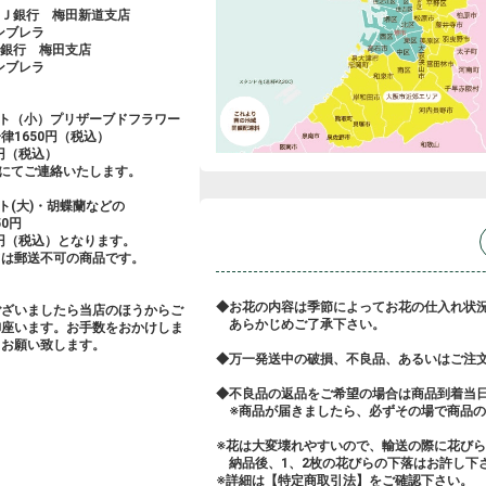
ＦＪ銀行 梅田新道支店
アンブレラ
友銀行 梅田支店
アンブレラ
ント（小）プリザーブドフラワー
律1650円（税込）
0円（税込）
にてご連絡いたします。
ト(大)・胡蝶蘭などの
0円
0円（税込）となります。
ては郵送不可の商品です。
◆お花の内容は季節によってお花の仕入れ状
ございましたら当店のほうからご
あらかじめご了承下さい。
御座います。お手数をおかけしま
くお願い致します。
◆万一発送中の破損、不良品、あるいはご注
◆不良品の返品をご希望の場合は商品到着当
※商品が届きましたら、必ずその場で商品の
※花は大変壊れやすいので、輸送の際に花び
納品後、1、2枚の花びらの下落はお許し下
※詳細は【特定商取引法】をご確認下さい。