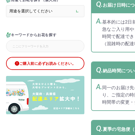
用途でお花を探す（個人用）
> メモリアルフラワー
お届け日時につ
> ラグジュアリーフラワー
> バラ
基本的には2日
> オフィスグリーン特集
急なご入り用や
> サプライズ装飾・ホテル
キーワードからお花を探す
> バルーン装飾
時間で配達でき
> シャンパンタワー
（混雑時の配達
> アーチ
> シャボンフラワー
> ブリザードフラワー
ご購入前に必ずお読みください。
> ボックスフラワー
納品時間につい
> ローズベア
> 金額調整オプション
同一のお届け先
り、ご指定の時
時間帯の変更・
夏季の宅急便（