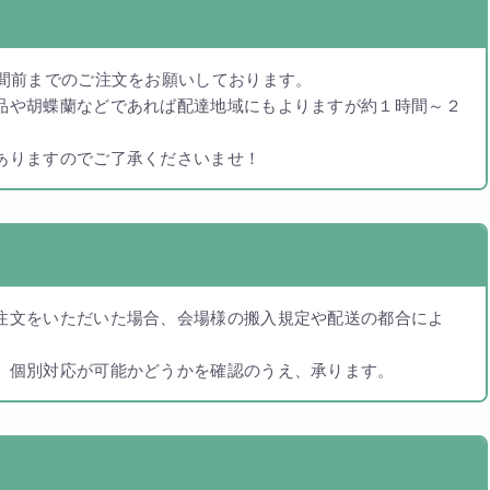
お買い物カート
間前までのご注文をお願いしております。
06-6313-8787
Tel:
品や胡蝶蘭などであれば配達地域にもよりますが約１時間～２
06-6313-9393
Fax:
ありますのでご了承くださいませ！
注文をいただいた場合、会場様の搬入規定や配送の都合によ
。個別対応が可能かどうかを確認のうえ、承ります。