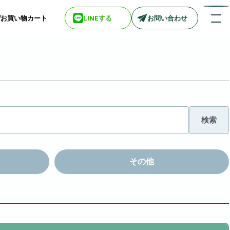
お買い物カート
LINEする
お問い合わせ
店舗情報一覧
> biotop 梅田店
> biotop 心斎橋店
検索
> biotop 北新地店
> biotop 阪神尼崎店
> biotop 堺東店
> biotop 南船場店
その他
> biotop 広島店
> biotop 名古屋店
ログインはコチラ