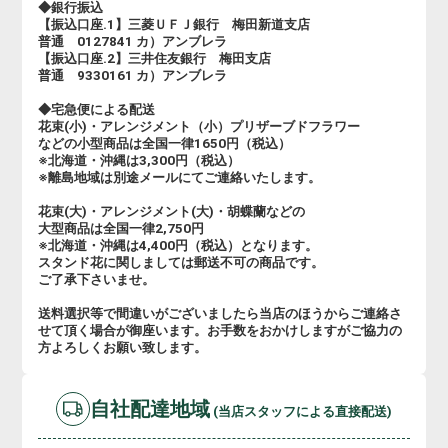
◆銀行振込
【振込口座.1】三菱ＵＦＪ銀行 梅田新道支店
普通 0127841 カ）アンブレラ
【振込口座.2】三井住友銀行 梅田支店
普通 9330161 カ）アンブレラ
◆宅急便による配送
花束(小)・アレンジメント（小）プリザーブドフラワー
などの小型商品は全国一律1650円（税込）
※北海道・沖縄は3,300円（税込）
※離島地域は別途メールにてご連絡いたします。
花束(大)・アレンジメント(大)・胡蝶蘭などの
大型商品は全国一律2,750円
※北海道・沖縄は4,400円（税込）となります。
スタンド花に関しましては郵送不可の商品です。
ご了承下さいませ。
送料選択等で間違いがございましたら当店のほうからご連絡さ
せて頂く場合が御座います。お手数をおかけしますがご協力の
方よろしくお願い致します。
自社配達地域
(当店スタッフによる直接配送)