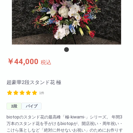
￥44,000
税込
超豪華2段スタンド花 極
1件
2段
パイプ
biotopのスタンド花の最高峰「極-kiwami-」シリーズ。 年間3
万本のスタンド花を手がけるbiotopが、開店祝い・周年祝い・
こけら落としなど「絶対に外せないお祝い」のためにお作りす