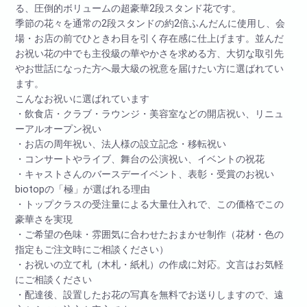
る、圧倒的ボリュームの超豪華2段スタンド花です。
季節の花々を通常の2段スタンドの約2倍ふんだんに使用し、会
場・お店の前でひときわ目を引く存在感に仕上げます。並んだ
お祝い花の中でも主役級の華やかさを求める方、大切な取引先
やお世話になった方へ最大級の祝意を届けたい方に選ばれてい
ます。
こんなお祝いに選ばれています
・飲食店・クラブ・ラウンジ・美容室などの開店祝い、リニュ
ーアルオープン祝い
・お店の周年祝い、法人様の設立記念・移転祝い
・コンサートやライブ、舞台の公演祝い、イベントの祝花
・キャストさんのバースデーイベント、表彰・受賞のお祝い
biotopの「極」が選ばれる理由
・トップクラスの受注量による大量仕入れで、この価格でこの
豪華さを実現
・ご希望の色味・雰囲気に合わせたおまかせ制作（花材・色の
指定もご注文時にご相談ください）
・お祝いの立て札（木札・紙札）の作成に対応。文言はお気軽
にご相談ください
・配達後、設置したお花の写真を無料でお送りしますので、遠