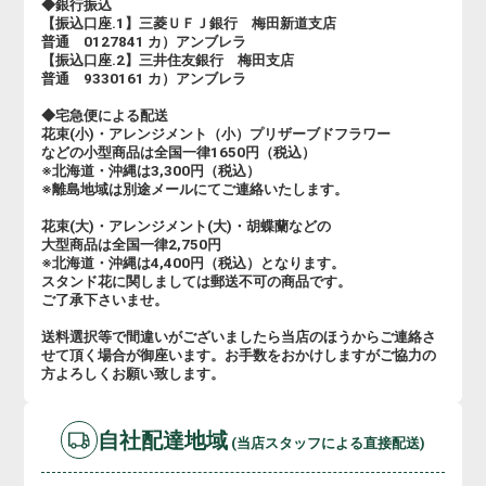
◆銀行振込
【振込口座.1】三菱ＵＦＪ銀行 梅田新道支店
普通 0127841 カ）アンブレラ
【振込口座.2】三井住友銀行 梅田支店
普通 9330161 カ）アンブレラ
◆宅急便による配送
花束(小)・アレンジメント（小）プリザーブドフラワー
などの小型商品は全国一律1650円（税込）
※北海道・沖縄は3,300円（税込）
※離島地域は別途メールにてご連絡いたします。
花束(大)・アレンジメント(大)・胡蝶蘭などの
大型商品は全国一律2,750円
※北海道・沖縄は4,400円（税込）となります。
スタンド花に関しましては郵送不可の商品です。
ご了承下さいませ。
送料選択等で間違いがございましたら当店のほうからご連絡さ
せて頂く場合が御座います。お手数をおかけしますがご協力の
方よろしくお願い致します。
自社配達地域
(当店スタッフによる直接配送)