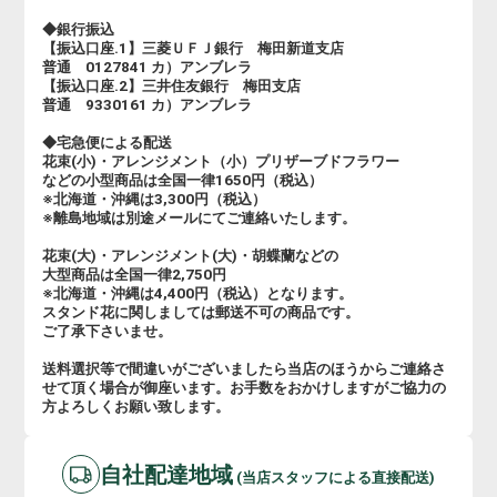
◆銀行振込
【振込口座.1】三菱ＵＦＪ銀行 梅田新道支店
普通 0127841 カ）アンブレラ
【振込口座.2】三井住友銀行 梅田支店
普通 9330161 カ）アンブレラ
◆宅急便による配送
花束(小)・アレンジメント（小）プリザーブドフラワー
などの小型商品は全国一律1650円（税込）
※北海道・沖縄は3,300円（税込）
※離島地域は別途メールにてご連絡いたします。
花束(大)・アレンジメント(大)・胡蝶蘭などの
大型商品は全国一律2,750円
※北海道・沖縄は4,400円（税込）となります。
スタンド花に関しましては郵送不可の商品です。
ご了承下さいませ。
送料選択等で間違いがございましたら当店のほうからご連絡さ
せて頂く場合が御座います。お手数をおかけしますがご協力の
方よろしくお願い致します。
自社配達地域
(当店スタッフによる直接配送)