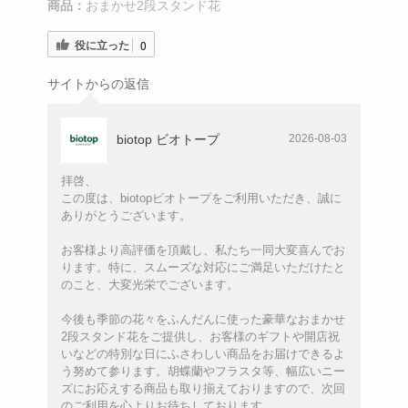
商品：
おまかせ2段スタンド花
役に立った
0
サイトからの返信
biotop ビオトープ
2026-08-03
拝啓、
この度は、biotopビオトープをご利用いただき、誠に
ありがとうございます。
お客様より高評価を頂戴し、私たち一同大変喜んでお
ります。特に、スムーズな対応にご満足いただけたと
のこと、大変光栄でございます。
今後も季節の花々をふんだんに使った豪華なおまかせ
2段スタンド花をご提供し、お客様のギフトや開店祝
いなどの特別な日にふさわしい商品をお届けできるよ
う努めて参ります。胡蝶蘭やフラスタ等、幅広いニー
ズにお応えする商品も取り揃えておりますので、次回
のご利用を心よりお待ちしております。