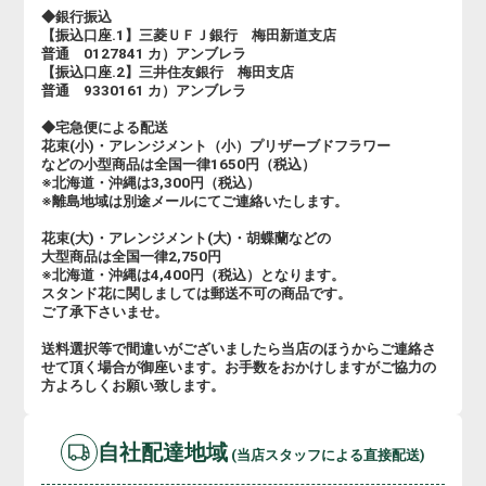
◆銀行振込
【振込口座.1】三菱ＵＦＪ銀行 梅田新道支店
普通 0127841 カ）アンブレラ
【振込口座.2】三井住友銀行 梅田支店
普通 9330161 カ）アンブレラ
◆宅急便による配送
花束(小)・アレンジメント（小）プリザーブドフラワー
などの小型商品は全国一律1650円（税込）
※北海道・沖縄は3,300円（税込）
※離島地域は別途メールにてご連絡いたします。
花束(大)・アレンジメント(大)・胡蝶蘭などの
大型商品は全国一律2,750円
※北海道・沖縄は4,400円（税込）となります。
スタンド花に関しましては郵送不可の商品です。
ご了承下さいませ。
送料選択等で間違いがございましたら当店のほうからご連絡さ
せて頂く場合が御座います。お手数をおかけしますがご協力の
方よろしくお願い致します。
自社配達地域
(当店スタッフによる直接配送)