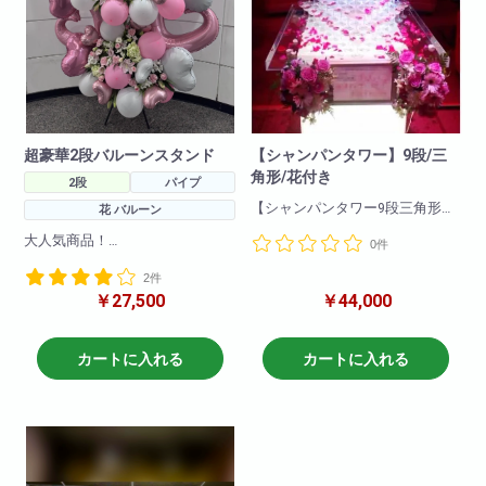
超豪華2段バルーンスタンド
【シャンパンタワー】9段/三
角形/花付き
2段
パイプ
【シャンパンタワー9段三角形・
花 バルーン
花付き】
大人気商品！
0件
ちょっと豪華な三角形9段シャン
ボリューム満点魔だつこと間違
パンタワーにお花をプラスしま
2件
いなし！
した!
￥27,500
￥44,000
豪華なバルーンスタンドで作成
させていただきました。
バルーンの色の調整も可能です
のでお問い合わせください。
カートに入れる
カートに入れる
H250 W150