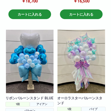
￥18,700
￥16,500
流行りのリボンも付いて可愛く
おしゃれなモダンスタンドと組
仕上がりました。
み合わせました!
大人気の商品です!是非お試しく
大人気の商品です!是非お試しく
ださいませ。
カートに入れる
カートに入れる
ださいませ。
※写真はイメージです
仕入れ状況により花材は変動い
※写真はイメージです
たしますので
仕入れ状況により多少は変動い
何卒ご了承ください。
たしますので
何卒ご了承ください。
リボンバルーンスタンド BLUE
オーロラスターバルーンスタ
ンド
1段
アイアン
1段
パイプ
バルーン