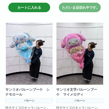
文字バルーンとバルーンをふん
だんに使い、
カートに入れる
ただいま品切れ中です。
とても大きくインパクトがある
花束です!
一生の思い出に！プレゼントに
最適!
(文字は原則3文字程度まででお願
いいたします
3文字を超えるものは一文字+550
円で承ります。)
サンリオバルーンブーケ シ
サンリオ文字バルーンブー
ナモロール
ケ マイメロディ
バルーン
バルーン
特大サイズのキャラバルーン
特大サイズのキャラバルーン