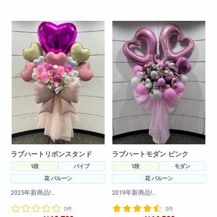
急な御注文にも対応しておりま
すので直接当店までお問い合わ
※写真はイメージです
せ下さい!
仕入れ状況により多少は変動い
※写真はイメージです
たしますので
仕入れ状況により花材は変動い
何卒ご了承ください。
たしますので
何卒ご了承ください。
ラブハートリボンスタンド
ラブハートモダン ピンク
1段
パイプ
1段
モダン
花 バルーン
花 バルーン
2025年新商品!
2019年新商品!
カワイイハートのバルーンとお
カワイイハートのバルーンとお
0件
3件
花を使用して
花を使用してリボンも付けて