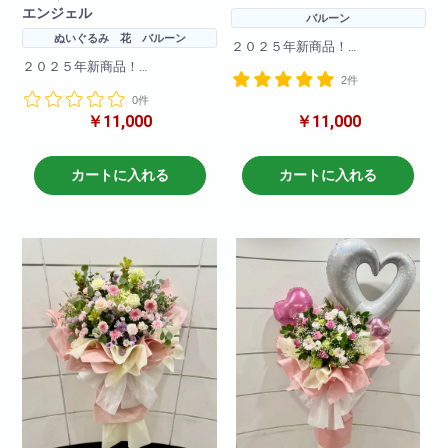
エンジェル
バルーン
ぬいぐるみ 花 バルーン
２０２５年新商品！
オープン祝いに華やかにかっこ
２０２５年新商品！
2件
いい商品ができました！
華やかにおしゃれな商品ができ
お色の変更も可能！備考欄に記
0件
ました！
載いただければ変更可能です！
￥11,000
￥11,000
お色の変更も可能！備考欄に記
載いただければ変更可能です！
参考サイズ(cm)
W×120
参考サイズ(cm)
カートに入れる
カートに入れる
H×120
W×120
H×120