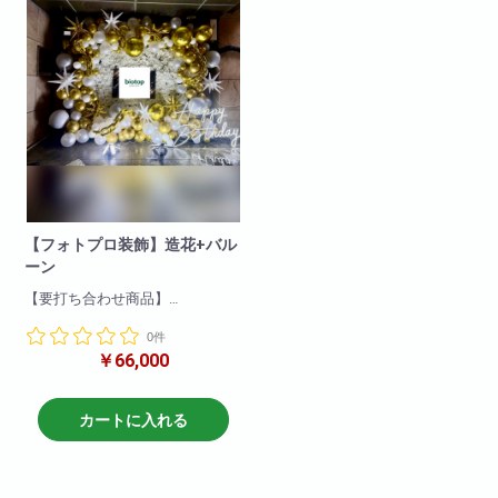
【フォトプロ装飾】造花+バル
ーン
【要打ち合わせ商品】
当店完全オリジナル装飾!
0件
￥66,000
「写真映えする空間を作りた
い!」
「店舗全体はできないから、入
口や1部の壁面を豪華にしたい!」
カートに入れる
とお考えのかたにオススメです!
サイズや色のご指定などのお見