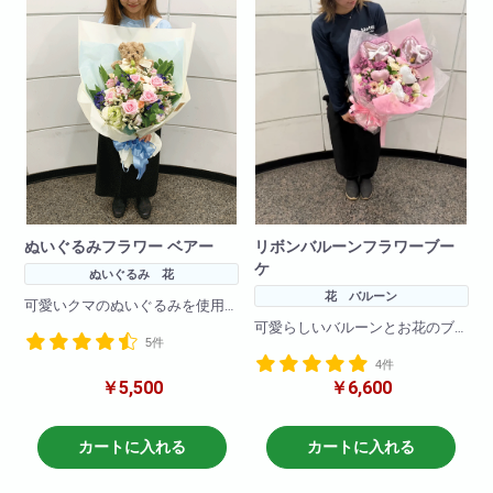
ぬいぐるみフラワー ベアー
リボンバルーンフラワーブー
ケ
ぬいぐるみ 花
花 バルーン
可愛いクマのぬいぐるみを使用
した花束です!
可愛らしいバルーンとお花のブ
5件
大きさもちょうど良いサイズに
ーケです！
お作りしております。
4件
バルーンに流行りのリボンをつ
プレゼントのお供に是非ご検討
￥5,500
￥6,600
けてより可愛く！
ください!
プレゼントのお供に是非ご検討
ください!
※写真はイメージです
カートに入れる
カートに入れる
仕入れ状況により花材は変動い
※写真はイメージです
たしますので
仕入れ状況により花材は変動い