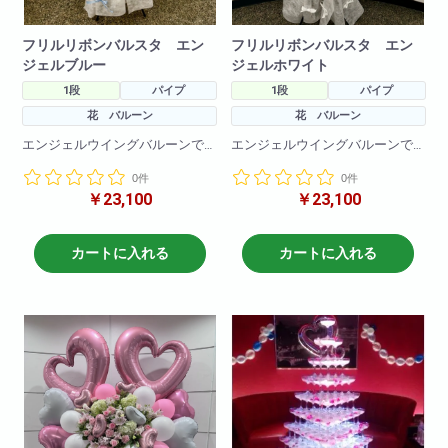
フリルリボンバルスタ エン
フリルリボンバルスタ エン
ジェルブルー
ジェルホワイト
1段
パイプ
1段
パイプ
花 バルーン
花 バルーン
エンジェルウイングバルーンで
エンジェルウイングバルーンで
より可愛く！
より可愛く！
0件
0件
足元が可愛いフリルに可愛いリ
足元が可愛いフリルに可愛いリ
￥23,100
￥23,100
ボンがついた商品です。
ボンがついた商品です。
フリルや、お花、バルーンのお
フリルや、お花、バルーンのお
色の変更も可能です!
色の変更も可能です!
カートに入れる
カートに入れる
H190
H190
W80
W80