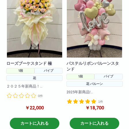
すので直接当店までお問い合わ
すので直接当店までお問い合わ
せ下さい!
せ下さい!
※写真はイメージです
※写真はイメージです
仕入れ状況により花材は変動い
仕入れ状況により花材は変動い
たしますので
たしますので
何卒ご了承ください。
何卒ご了承ください。
ローズブーケスタンド 極
パステルリボンバルーンスタ
ンド
1段
パイプ
1段
パイプ
花
花 バルーン
２０２５年新商品！
海外で流行りのブーケスタンド
2025年新商品!
0件
が登場！
パステルカラーのバルーンとお
まだ日本では珍しいスタンド花
1件
花を使用して
です！！とても可愛く仕上がっ
￥22,000
￥18,700
流行りのリボンも付いて可愛く
てます！
仕上がりました。
※サイズ高さ160センチ×70セン
大人気の商品です!是非お試しく
カートに入れる
カートに入れる
チ
ださいませ。