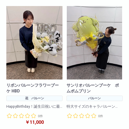
何卒ご了承ください。
たしますので
何卒ご了承ください。
リボンバルーンフラワーブー
サンリオバルーンブーケ ポ
ケ HBD
ムポムプリン
花 バルーン
バルーン
HappyBirthday！誕生日祝いに最
特大サイズのキャラバルーン
適！
とても大きくインパクトがある
0件
0件
とてもおしゃれな色合いで喜ん
花束です!
￥11,000
でもらえること間違いなし！
一生の思い出に！プレゼントに
最適!