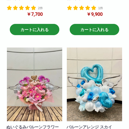
とても大きくインパクトがある
文字バルーンとバルーンで可愛
2件
1件
花束です!
く仕上げました！
￥7,700
￥9,900
一生の思い出に！プレゼントに
最適!
とても大きくインパクトがある
花束です!
一生の思い出に！プレゼントに
カートに入れる
カートに入れる
最適!
文字は原則4文字程度まででお願
いいたします
4文字を超えるものは一文字+550
円で承ります。)
ぬいぐるみバルーンフラワー
バルーンアレンジ スカイ