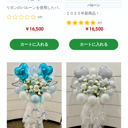
バルーン
リボンのバルーンを使用したバ
ルーンスタンドです。
２０２５年新商品！
0件
バルーンのお色の変更も可能で
大流行のオーロラバルーンを使
す!
4件
用した
￥16,500
￥16,500
バルーンスタンドです。
H190
W80
バルーンのお色の変更も可能で
す!
カートに入れる
カートに入れる
H190
W80