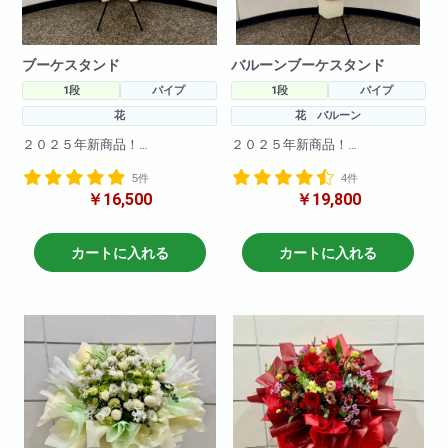
ブーケスタンド
バルーンブーケスタンド
1段
パイプ
1段
パイプ
花
花 バルーン
２０２５年新商品！
２０２５年新商品！
海外で流行りのブーケスタンド
海外で流行りのブーケスタンド
5件
4件
が登場！
が登場！
￥16,500
￥19,800
まだ日本では珍しいスタンド花
まだ日本では珍しいスタンド花
です！！とても可愛く仕上がっ
です！！とても可愛く仕上がっ
てます！
てます！
バルーンを使ってさらに可愛く
カートに入れる
カートに入れる
※サイズ高さ160センチ×70セン
なりました
チ
※サイズ高さ160センチ×70セン
急な御注文にも対応しておりま
チ
すので直接当店までお問い合わ
急な御注文にも対応しておりま
せ下さい!
すので直接当店までお問い合わ
※写真はイメージです
せ下さい!
仕入れ状況により花材は変動い
※写真はイメージです
たしますので
仕入れ状況により花材は変動い
何卒ご了承ください。
たしますので
何卒ご了承ください。