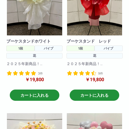
ブーケスタンドホワイト
ブーケスタンド レッド
1段
パイプ
1段
パイプ
花
花
２０２５年新商品！
２０２５年新商品！
海外で流行りのブーケスタンド
海外で流行りのブーケスタンド
3件
9件
が登場！
が登場！
￥19,800
￥19,800
まだ日本では珍しいスタンド花
まだ日本では珍しいスタンド花
です！！とても可愛く仕上がっ
です！！とても可愛く仕上がっ
てます！
てます！
カートに入れる
カートに入れる
さらに今回は白色の指定でお作
さらに今回は赤色の指定でお作
りいたしました！
りいたしました！
※サイズ高さ160センチ×70セン
※サイズ高さ160センチ×70セン
チ
チ
急な御注文にも対応しておりま
急な御注文にも対応しておりま