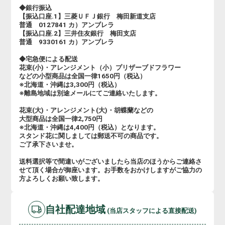
◆銀行振込
【振込口座.1】三菱ＵＦＪ銀行 梅田新道支店
普通 0127841 カ）アンブレラ
【振込口座.2】三井住友銀行 梅田支店
普通 9330161 カ）アンブレラ
◆宅急便による配送
花束(小)・アレンジメント（小）プリザーブドフラワー
などの小型商品は全国一律1650円（税込）
※北海道・沖縄は3,300円（税込）
※離島地域は別途メールにてご連絡いたします。
花束(大)・アレンジメント(大)・胡蝶蘭などの
大型商品は全国一律2,750円
※北海道・沖縄は4,400円（税込）となります。
スタンド花に関しましては郵送不可の商品です。
ご了承下さいませ。
送料選択等で間違いがございましたら当店のほうからご連絡さ
せて頂く場合が御座います。お手数をおかけしますがご協力の
方よろしくお願い致します。
自社配達地域
(当店スタッフによる直接配送)