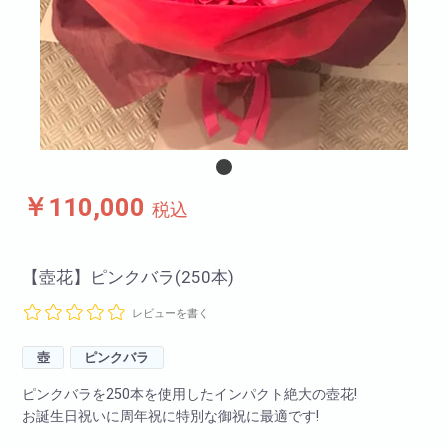
￥110,000
税込
【壺花】ピンクバラ(250本)
レビューを書く
壺
ピンクバラ
ピンクバラを250本を使用したインパクト絶大の壺花!
お誕生日祝いに周年祝に特別な御祝に最適です!