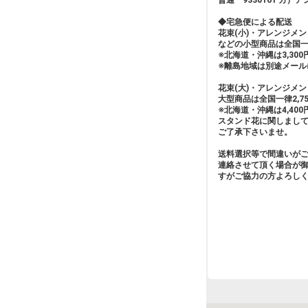
普通 9330161 カ）
◆宅急便による配送
花束(小)・アレンジメ
などの小型商品は全国一
※北海道・沖縄は3,30
※離島地域は別途メール
花束(大)・アレンジメン
大型商品は全国一律2,75
※北海道・沖縄は4,40
スタンド花に関しまし
ご了承下さいませ。
送料選択等で間違いが
連絡させて頂く場合が
すがご協力の方よろし