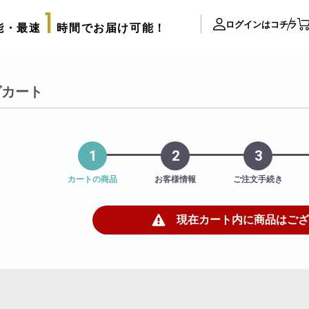
1
ログインはコチラ
能・最速
時間でお届け可能！
ite Contents
グカート
立て札制作
サプライズ装飾ギャラリー
推し活用推し花・フラスタ
1
2
3
口コミ・評判
カートの商品
お客様情報
ご注文手続き
FAX注文用紙
後払い決済申請用紙
現在カート内に商品はござ
カタログ請求
アレンジメント
配達可能エリア
束
スタッフブログ
リッターローズ
biotopの沿革