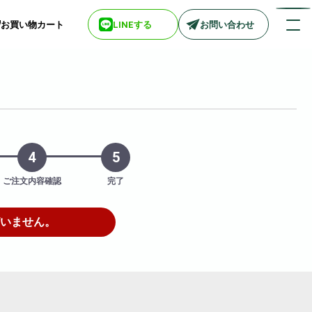
お買い物カート
LINEする
お問い合わせ
店舗情報一覧
> biotop 梅田店
> biotop 心斎橋店
4
5
> biotop 北新地店
> biotop 阪神尼崎店
ご注文内容確認
完了
> biotop 堺東店
> biotop 南船場店
いません。
> biotop 広島店
> biotop 名古屋店
ログインはコチラ