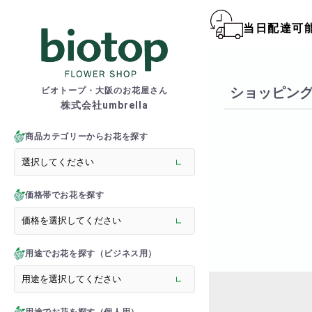
当日配達可
biotop S
ショッピン
ビオトープ・大阪のお花屋さん
株式会社umbrella
商品一覧カテゴリー
> 新商品
商品カテゴリーからお花を探す
> フラワースタンド
> バルーンスタンド
> 胡蝶蘭
価格帯でお花を探す
> 観葉植物
> オーダーメイド
> フラワーアレンジメント
> バルーン＆ぬいぐるみ
用途でお花を探す（ビジネス用）
> 花束(フラワーブーケ)
> バルーン＆ぬいぐるみ花
> アーティフィシャルグ
> 推し活フラワーバルーン