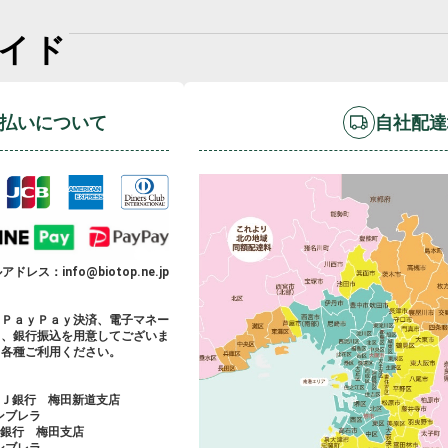
法人様向け
イド
胡蝶蘭の値段や相場
会社概要
装飾
採用情報
払いについて
自社配達
ドレス：info@biotop.ne.jp
、ＰａｙＰａｙ決済、電子マネー
）、銀行振込を用意してございま
、各種ご利用ください。
ＦＪ銀行 梅田新道支店
アンブレラ
友銀行 梅田支店