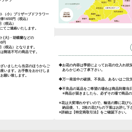
アンブレラ
ント（小）プリザーブドフラワー
律1650円（税込）
0円（税込）
にてご連絡いたします。
ト(大)・胡蝶蘭などの
0円
0円（税込）となります。
ては郵送不可の商品です。
◆お花の内容は季節によってお花の仕入れ状
ございましたら当店のほうからご
あらかじめご了承下さい。
御座います。お手数をおかけしま
くお願い致します。
◆万一発送中の破損、不良品、あるいはご注
◆不良品の返品をご希望の場合は商品到着当
※商品が届きましたら、必ずその場で商品の
※花は大変壊れやすいので、輸送の際に花び
納品後、1、2枚の花びらの下落はお許し下
※詳細は【特定商取引法】をご確認下さい。