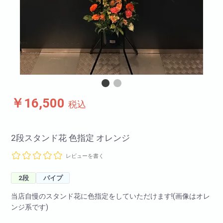
￥16,500
税込
2段スタンド花 色指定 オレンジ
レビューを書く
2段
パイプ
当店自慢のスタンド花に色指定をしていただけます!(画像はオレ
ンジ系です)