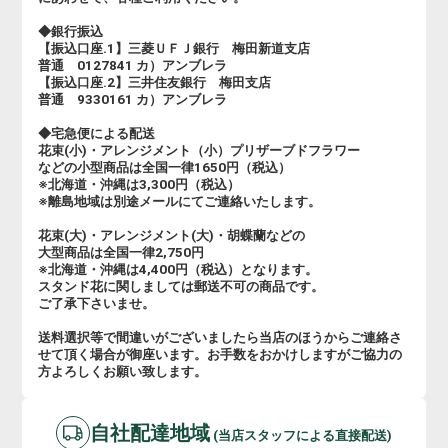
◆銀行振込
【振込口座.1】三菱ＵＦＪ銀行 梅田新道支店
普通 0127841 カ）アンブレラ
【振込口座.2】三井住友銀行 梅田支店
普通 9330161 カ）アンブレラ
◆宅急便による配送
花束(小)・アレンジメント（小）プリザーブドフラワー
などの小型商品は全国一律1650円（税込）
※北海道・沖縄は3,300円（税込）
※離島地域は別途メールにてご連絡いたします。
花束(大)・アレンジメント(大)・胡蝶蘭などの
大型商品は全国一律2,750円
※北海道・沖縄は4,400円（税込）となります。
スタンド花に関しましては郵送不可の商品です。
ご了承下さいませ。
送料選択等で間違いがございましたら当店のほうからご連絡さ
せて頂く場合が御座います。お手数をおかけしますがご協力の
方よろしくお願い致します。
自社配達地域
(当店スタッフによる直接配送)