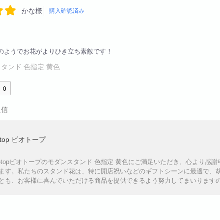
かな様
購入確認済み
のようでお花がよりひき立ち素敵です！
タンド 色指定 黄色
0
返信
otop ビオトープ
iotopビオトープのモダンスタンド 色指定 黄色にご満足いただき、心より
ます。私たちのスタンド花は、特に開店祝いなどのギフトシーンに最適で、
とも、お客様に喜んでいただける商品を提供できるよう努力してまいります