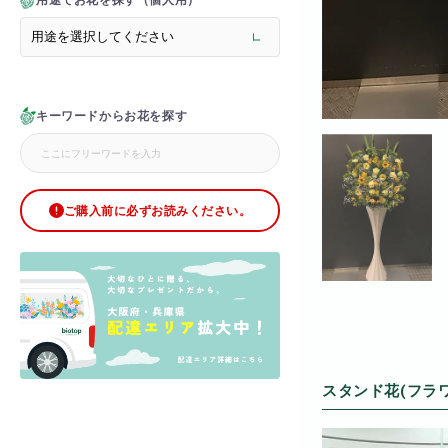
用途でお花を探す（個人用）
> メモリアルフラワー
> ラグジュアリーフラワー
> バラ
> オフィスグリーン特集
> サプライズ装飾・ホテル
キーワードからお花を探す
> バルーン装飾
> シャンパンタワー
> アーチ
> シャボンフラワー
> ブリザードフラワー
ご購入前に必ずお読みください。
> ボックスフラワー
> ローズベア
> 金額調整オプション
スタンド花(フラ