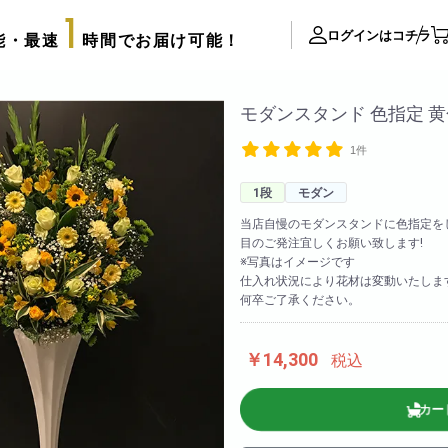
1
ログインはコチラ
能・最速
時間でお届け可能！
ite Contents
モダンスタンド 色指定 黄
1件
立て札制作
サプライズ装飾ギャラリー
1段
モダン
推し活用推し花・フラスタ
当店自慢のモダンスタンドに色指定を
目のご発注宜しくお願い致します!
口コミ・評判
※写真はイメージです
FAX注文用紙
仕入れ状況により花材は変動いたしま
何卒ご了承ください。
後払い決済申請用紙
カタログ請求
アレンジメント
￥14,300
税込
配達可能エリア
束
スタッフブログ
カー
リッターローズ
biotopの沿革