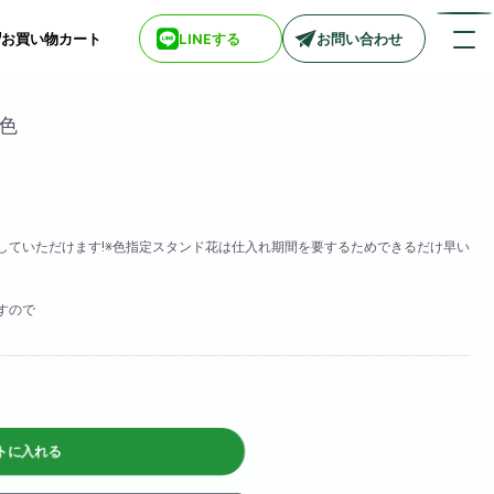
お買い物カート
LINEする
お問い合わせ
色
店舗情報一覧
> biotop 梅田店
> biotop 心斎橋店
していただけます!※色指定スタンド花は仕入れ期間を要するためできるだけ早い
> biotop 北新地店
> biotop 阪神尼崎店
> biotop 堺東店
すので
> biotop 南船場店
> biotop 広島店
> biotop 名古屋店
ログインはコチラ
トに入れる