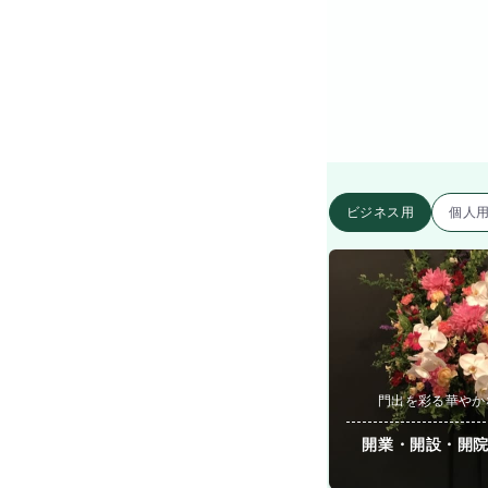
ビジネス用
個人
門出を彩る華やか
開業・開設・開