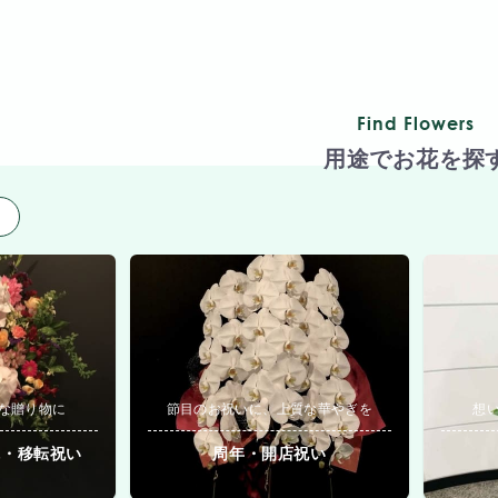
Find Flowers
用途でお花を探
用
な贈り物に
節目のお祝いに、上質な華やぎを
想
院・移転祝い
周年・開店祝い