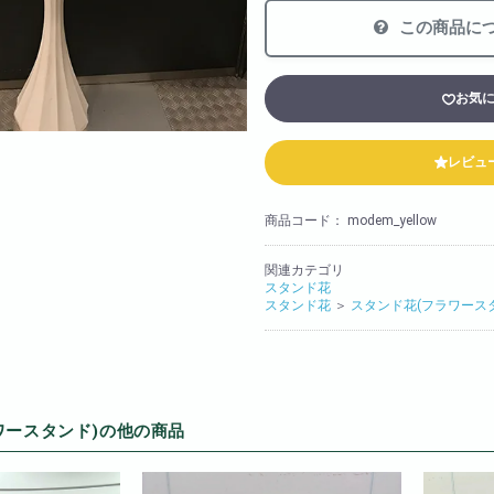
法人様向け
この商品に
胡蝶蘭の値段や相場
会社概要
お気
装飾
採用情報
レビュ
商品コード：
modem_yellow
関連カテゴリ
スタンド花
スタンド花
＞
スタンド花(フラワース
ワースタンド)の他の商品