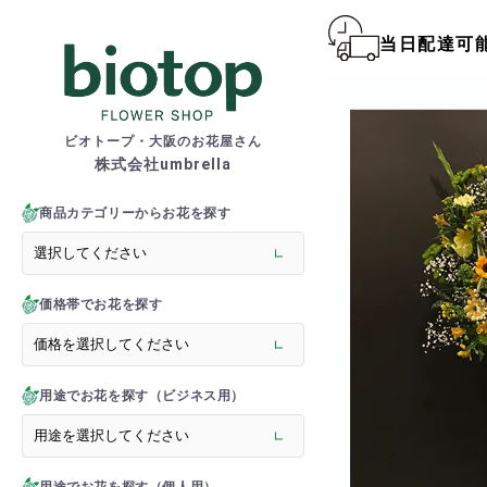
当日配達可
biotop S
ビオトープ・大阪のお花屋さん
株式会社umbrella
商品一覧カテゴリー
> 新商品
商品カテゴリーからお花を探す
> フラワースタンド
> バルーンスタンド
> 胡蝶蘭
価格帯でお花を探す
> 観葉植物
> オーダーメイド
> フラワーアレンジメント
> バルーン＆ぬいぐるみ
用途でお花を探す（ビジネス用）
> 花束(フラワーブーケ)
> バルーン＆ぬいぐるみ花
> アーティフィシャルグ
> 推し活フラワーバルーン