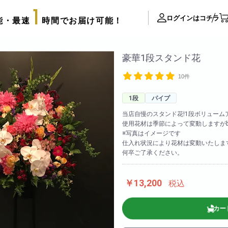
1
ログインはコチラ
能・最速
時間でお届け可能！
ite Contents
豪華1段スタンド花
10件
立て札制作
サプライズ装飾ギャラリー
1段
パイプ
推し活用推し花・フラスタ
当店自慢のスタンド花!1段ボリューム
使用花材は季節によって変動しますがbi
口コミ・評判
※写真はイメージです
FAX注文用紙
仕入れ状況により花材は変動いたしま
何卒ご了承ください。
後払い決済申請用紙
カタログ請求
アレンジメント
￥13,200
税込
配達可能エリア
束
スタッフブログ
カー
リッターローズ
biotopの沿革