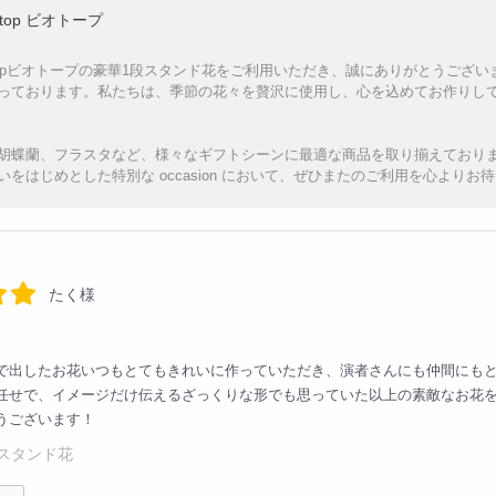
otop ビオトープ
otopビオトープの豪華1段スタンド花をご利用いただき、誠にありがとうご
っております。私たちは、季節の花々を贅沢に使用し、心を込めてお作りし
胡蝶蘭、フラスタなど、様々なギフトシーンに最適な商品を取り揃えており
いをはじめとした特別な occasion において、ぜひまたのご利用を心より
たく様
で出したお花いつもとてもきれいに作っていただき、演者さんにも仲間にも
任せで、イメージだけ伝えるざっくりな形でも思っていた以上の素敵なお花
うございます！
スタンド花