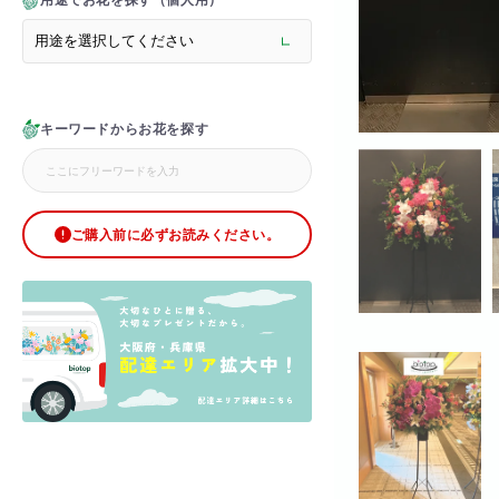
用途でお花を探す（個人用）
> メモリアルフラワー
> ラグジュアリーフラワー
> バラ
> オフィスグリーン特集
> サプライズ装飾・ホテル
キーワードからお花を探す
> バルーン装飾
> シャンパンタワー
> アーチ
> シャボンフラワー
> ブリザードフラワー
ご購入前に必ずお読みください。
> ボックスフラワー
> ローズベア
> 金額調整オプション