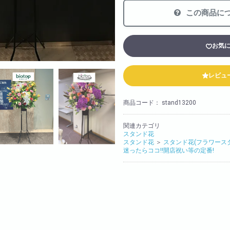
法人様向け
この商品に
胡蝶蘭の値段や相場
会社概要
お気
装飾
採用情報
レビュ
商品コード：
stand13200
関連カテゴリ
スタンド花
スタンド花
＞
スタンド花(フラワース
迷ったらココ!!開店祝い等の定番!