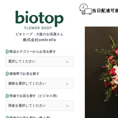
当日配達可
biotop S
ビオトープ・大阪のお花屋さん
株式会社umbrella
商品一覧カテゴリー
> 新商品
商品カテゴリーからお花を探す
> フラワースタンド
> バルーンスタンド
> 胡蝶蘭
価格帯でお花を探す
> 観葉植物
> オーダーメイド
> フラワーアレンジメント
> バルーン＆ぬいぐるみ
用途でお花を探す（ビジネス用）
> 花束(フラワーブーケ)
> バルーン＆ぬいぐるみ花
> アーティフィシャルグ
> 推し活フラワーバルーン