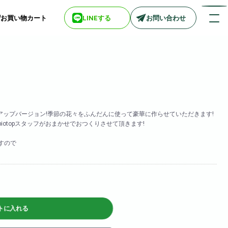
お買い物カート
LINEする
お問い合わせ
店舗情報一覧
> biotop 梅田店
> biotop 心斎橋店
アップバージョン!季節の花々をふんだんに使って豪華に作らせていただきます!
> biotop 北新地店
otopスタッフがおまかせでおつくりさせて頂きます!
> biotop 阪神尼崎店
> biotop 堺東店
すので
> biotop 南船場店
> biotop 広島店
> biotop 名古屋店
ログインはコチラ
トに入れる