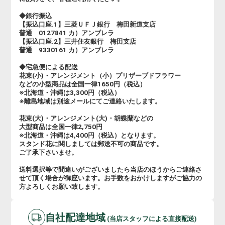
◆銀行振込
【振込口座.1】三菱ＵＦＪ銀行 梅田新道支店
普通 0127841 カ）アンブレラ
【振込口座.2】三井住友銀行 梅田支店
普通 9330161 カ）アンブレラ
◆宅急便による配送
花束(小)・アレンジメント（小）プリザーブドフラワー
などの小型商品は全国一律1650円（税込）
※北海道・沖縄は3,300円（税込）
※離島地域は別途メールにてご連絡いたします。
花束(大)・アレンジメント(大)・胡蝶蘭などの
大型商品は全国一律2,750円
※北海道・沖縄は4,400円（税込）となります。
スタンド花に関しましては郵送不可の商品です。
ご了承下さいませ。
送料選択等で間違いがございましたら当店のほうからご連絡さ
せて頂く場合が御座います。お手数をおかけしますがご協力の
方よろしくお願い致します。
自社配達地域
(当店スタッフによる直接配送)