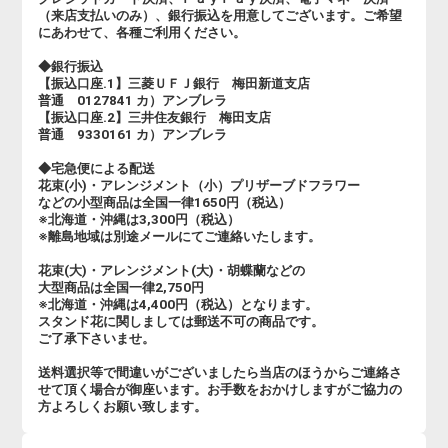
（来店支払いのみ）、銀行振込を用意してございます。ご希望
にあわせて、各種ご利用ください。
◆銀行振込
【振込口座.1】三菱ＵＦＪ銀行 梅田新道支店
普通 0127841 カ）アンブレラ
【振込口座.2】三井住友銀行 梅田支店
普通 9330161 カ）アンブレラ
◆宅急便による配送
花束(小)・アレンジメント（小）プリザーブドフラワー
などの小型商品は全国一律1650円（税込）
※北海道・沖縄は3,300円（税込）
※離島地域は別途メールにてご連絡いたします。
花束(大)・アレンジメント(大)・胡蝶蘭などの
大型商品は全国一律2,750円
※北海道・沖縄は4,400円（税込）となります。
スタンド花に関しましては郵送不可の商品です。
ご了承下さいませ。
送料選択等で間違いがございましたら当店のほうからご連絡さ
せて頂く場合が御座います。お手数をおかけしますがご協力の
方よろしくお願い致します。