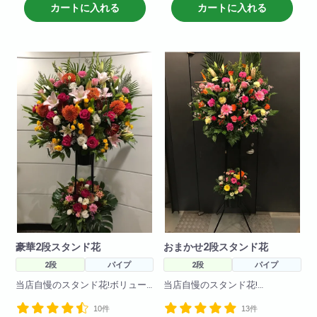
W80
カートに入れる
カートに入れる
H190
W80
豪華2段スタンド花
おまかせ2段スタンド花
2段
パイプ
2段
パイプ
当店自慢のスタンド花!ボリュー
当店自慢のスタンド花!
ムアップバージョン! 季節の花々
10件
13件
をふんだんに使って豪華に作ら
季節の花々をふんだんに使って