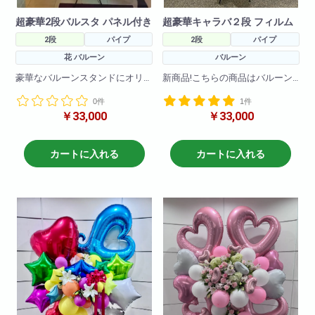
超豪華2段バルスタ パネル付き
超豪華キャラバ２段 フィルム
2段
パイプ
2段
パイプ
花 バルーン
バルーン
豪華なバルーンスタンドにオリ
新商品!こちらの商品はバルーン
ジナルのパネル、立て札もお付
のみで作成しております!
0件
1件
けできる
￥33,000
￥33,000
ボリューム満点なフラワースタ
色々なキャラクターを使って豪
ンドです!
華にかわいく作成させていただ
お色の調整も可能ですのでお問
きます!
い合わせください。
ご希望のキャラクターがござい
カートに入れる
カートに入れる
ましたら直接お問い合わせくだ
さいませ!(ある程度キャラクター
等の在庫は確保しております
が、ない場合もございますので2
日前にはご注文いただけると助
かります!在庫がある場合は当日
配達もできますので直接お問い
合わせくださいませ!!