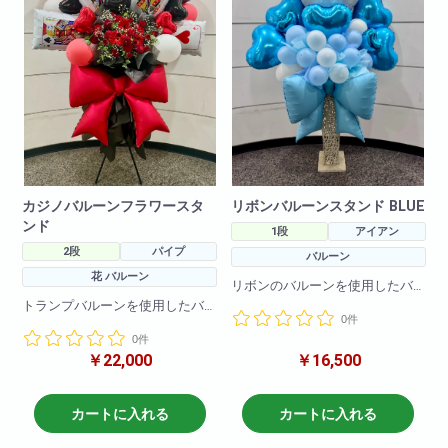
カジノバルーンフラワースタ
リボンバルーンスタンド BLUE
ンド
1段
アイアン
2段
パイプ
バルーン
花 バルーン
リボンのバルーンを使用したバ
ルーンスタンドです。
トランプバルーンを使用したバ
0件
バルーンのお色の変更も可能で
ルーンスタンドです。
す!
0件
お花とバルーンで豪華に作成し
￥22,000
￥16,500
ております
H190
バルーンのお色の変更も可能で
W80
す!
カートに入れる
カートに入れる
H190