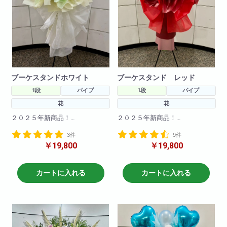
ブーケスタンドホワイト
ブーケスタンド レッド
1段
パイプ
1段
パイプ
花
花
２０２５年新商品！
２０２５年新商品！
海外で流行りのブーケスタンド
海外で流行りのブーケスタンド
3件
9件
が登場！
が登場！
￥19,800
￥19,800
まだ日本では珍しいスタンド花
まだ日本では珍しいスタンド花
です！！とても可愛く仕上がっ
です！！とても可愛く仕上がっ
てます！
てます！
カートに入れる
カートに入れる
さらに今回は白色の指定でお作
さらに今回は赤色の指定でお作
りいたしました！
りいたしました！
※サイズ高さ160センチ×70セン
※サイズ高さ160センチ×70セン
チ
チ