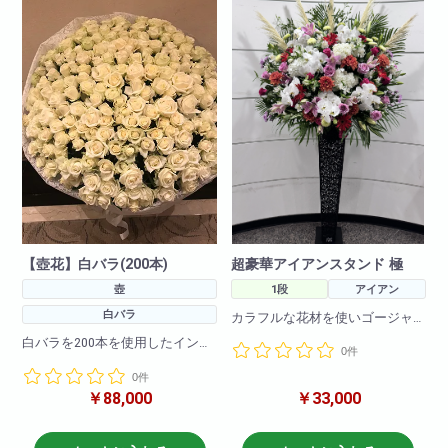
【壺花】白バラ(200本)
超豪華アイアンスタンド 極
壺
1段
アイアン
白バラ
カラフルな花材を使いゴージャ
スに仕上げます!お洒落なお店
白バラを200本を使用したインパ
0件
や、ゴージャスなお店にピッタ
クト絶大の壺花!
リ!アイアンスタンドを何台も並
0件
お誕生日祝いに周年祝に特別な
べると圧巻の綺麗さです!
￥88,000
￥33,000
御祝に最適です!
使用花材は季節によって若干変
動しますがbiotopスタッフが自信
※仕入れには2.3日かかる場合もご
を持ってお勧めするお任せスタ