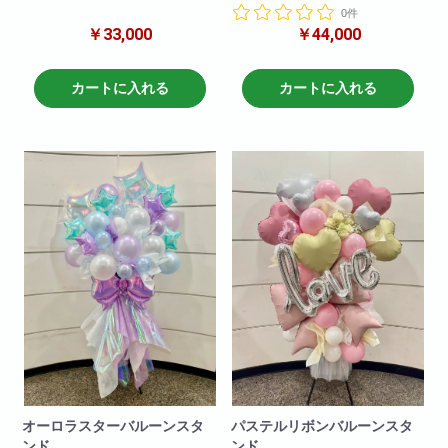
こちらは一段と目を引くデザイ
0件
が登場！
ンスタンドとなっております。
￥33,000
￥44,000
まだ日本では珍しいスタンド花
デザイン性が高く豪華におしゃ
です！！とても可愛く仕上がっ
れに洗練された商品になりま
てます！
す。
当店の最高峰 極 商品で、と
カートに入れる
カートに入れる
ても豪華に仕上がりました。
※サイズ高さ200センチ×70セン
チ
急な御注文にも対応しておりま
すので直接当店までお問い合わ
せ下さい!
※写真はイメージです
仕入れ状況により花材は変動い
たしますので
何卒ご了承ください。
オーロラスターバルーンスタ
パステルリボンバルーンスタ
ンド
ンド