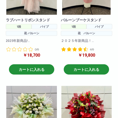
ラブハートリボンスタンド
バルーンブーケスタンド
1段
パイプ
1段
パイプ
花 バルーン
花 バルーン
2025年新商品!
２０２５年新商品！
カワイイハートのバルーンとお
海外で流行りのブーケスタンド
0件
4件
花を使用して
が登場！
￥18,700
￥19,800
流行りのリボンも付いて可愛く
まだ日本では珍しいスタンド花
仕上がりました。
です！！とても可愛く仕上がっ
てます！
大人気の商品です!是非お試しく
バルーンを使ってさらに可愛く
カートに入れる
カートに入れる
ださいませ。
なりました
※サイズ高さ160センチ×70セン
※写真はイメージです
チ
仕入れ状況により多少は変動い
急な御注文にも対応しておりま
たしますので
すので直接当店までお問い合わ
何卒ご了承ください。
せ下さい!
※写真はイメージです
仕入れ状況により花材は変動い
たしますので
何卒ご了承ください。