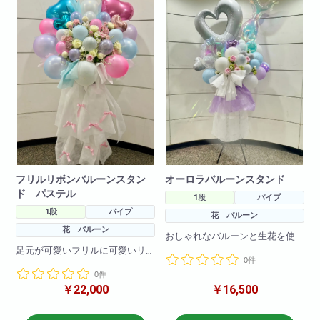
フリルリボンバルーンスタン
オーロラバルーンスタンド
ド パステル
1段
パイプ
1段
パイプ
花 バルーン
花 バルーン
おしゃれなバルーンと生花を使
用したバルーンスタンドです。
足元が可愛いフリルに可愛いリ
0件
生花やバルーンのお色の変更も
ボンがついた商品です。
可能です!
0件
フリルや、お花、バルーンのお
こちらは大流行のオーロラバル
￥22,000
￥16,500
色の変更も可能です!
ーンを使用したバルーンスタン
ドになります！
H190