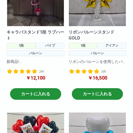
キャラバスタンド1段 ラブハー
リボンバルーンスタンド
ト
GOLD
1段
パイプ
1段
アイアン
バルーン
バルーン
新商品!
リボンのバルーンを使用したバ
キャラクターバルーンスタンド1
ルーンスタンドです。
2件
3件
段!様々なキャラクターバルーン
バルーンのお色の変更も可能で
￥12,100
￥16,500
を使ってかわいらしくお作りさ
す!
せて頂きます!
キャラクターや色目をお伝えい
H190
ただければそのように作成させ
W80
カートに入れる
カートに入れる
ていただきます!(在庫がない場合
もございますので2日前のご注文
をお願いしております。在庫切
れがないように仕入れはしてお
りますので、当日お急ぎの場合
でも一度お問い合わせ下さいま
せ!)