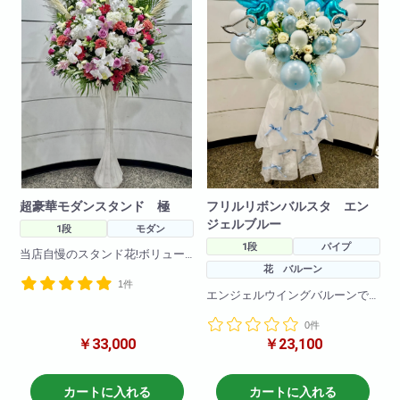
急な御注文にも対応しておりま
急な御注文にも対応しておりま
すので直接当店までお問い合わ
すので直接当店までお問い合わ
せ下さい!
せ下さい!
※写真はイメージです
※写真はイメージです
仕入れ状況により花材は変動い
仕入れ状況により花材は変動い
たしますので
たしますので
何卒ご了承ください。
何卒ご了承ください。
超豪華モダンスタンド 極
フリルリボンバルスタ エン
ジェルブルー
1段
モダン
1段
パイプ
当店自慢のスタンド花!ボリュー
花 バルーン
ムアップバージョン!
1件
季節の花々をふんだんに使って
エンジェルウイングバルーンで
豪華に作らせていただきます!
より可愛く！
使用花材は季節によって変動し
0件
足元が可愛いフリルに可愛いリ
ますがbiotopスタッフがおまかせ
￥33,000
￥23,100
ボンがついた商品です。
でおつくりさせて頂きます!
フリルや、お花、バルーンのお
(花材・色合いはおまかせとなり
色の変更も可能です!
ますので、指定等がある場合は
カートに入れる
カートに入れる
色指定スタンドをご注文くださ