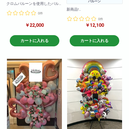
バルーン
クロムバルーンを使用したバル
ーンスタンドです。
新商品!
0件
バルーンのお色の変更も可能で
キャラクターバルーンスタンド1
す!
0件
段!様々なキャラクターバルーン
￥22,000
￥12,100
を使ってかわいらしくお作りさ
H190
せて頂きます!
W80
キャラクターや色目をお伝えい
ただければそのように作成させ
カートに入れる
カートに入れる
ていただきます!(在庫がない場合
もございますので2日前のご注文
をお願いしております。在庫切
れがないように仕入れはしてお
りますので、当日お急ぎの場合
でも一度お問い合わせ下さいま
せ!)