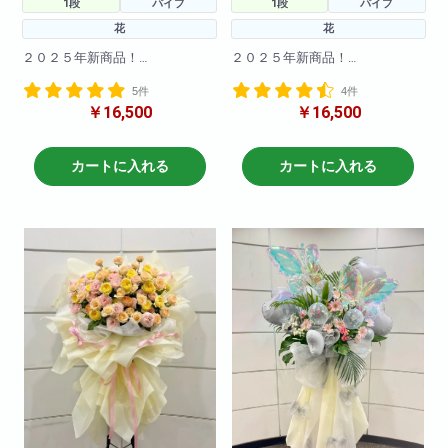
1段
パイプ
1段
パイプ
花
花
２０２５年新商品！
２０２５年新商品！
海外で流行りのブーケスタンド
海外で流行りのブーケスタンド
5件
4件
が登場！
が登場！
￥16,500
￥16,500
まだ日本では珍しいスタンド花
まだ日本では珍しいスタンド花
です！！とても可愛く仕上がっ
です！！とても可愛く仕上がっ
てます！
てます！
カートに入れる
カートに入れる
※サイズ高さ160センチ×70セン
※サイズ高さ160センチ×70セン
チ
チ
急な御注文にも対応しておりま
急な御注文にも対応しておりま
すので直接当店までお問い合わ
すので直接当店までお問い合わ
せ下さい!
せ下さい!
※写真はイメージです
※写真はイメージです
仕入れ状況により花材は変動い
仕入れ状況により花材は変動い
たしますので
たしますので
何卒ご了承ください。
何卒ご了承ください。