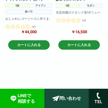
1段
アイアン
1段
モダン
赤バラ
当店自慢のスタンド花!ボリュー
ムアップバージョン!
おしゃれにゴージャスに作りま
0件
季節の花々をふんだんに使って
した!画像写真はバラメインに使
豪華に作らせていただきます!
0件
いかっこよく仕上げました!もち
使用花材は季節によって変動し
￥44,000
￥16,500
ろんバラ以外のお花で作ること
ますがbiotopスタッフがおまかせ
も可能ですので一度お問い合わ
でおつくりさせて頂きます!
せくださいませ!
(花材・色合いはおまかせとなり
カートに入れる
カートに入れる
ますので、指定等がある場合は
色指定スタンドをご注文くださ
いませ)
LINEで
問い合わせ
相談する
TEL