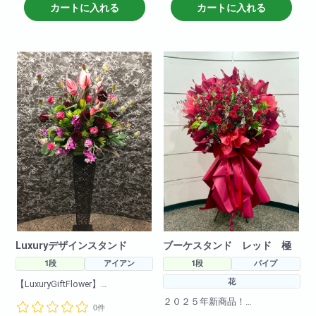
れに洗練された商品になりま
れに洗練された商品になりま
カートに入れる
カートに入れる
す。
す。
Luxuryデザインスタンド
ブーケスタンド レッド 極
1段
アイアン
1段
パイプ
花
【LuxuryGiftFlower】
ワンランク上の贈り物
２０２５年新商品！
0件
海外で流行りのブーケスタンド