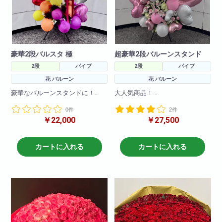
豪華2段バルスタ 極
超豪華2段バルーンスタンド
2段
パイプ
2段
パイプ
花 バルーン
花 バルーン
豪華なバルーンスタンドに！
大人気商品！
ボリューム満点なフラワースタ
ボリューム満点魔だつこと間違
0件
2件
ンドです!
いなし！
￥22,000
￥27,500
お色の調整も可能ですのでお問
豪華なバルーンスタンドで作成
い合わせください。
させていただきました。
バルーンの色の調整も可能です
H250 W150
のでお問い合わせください。
カートに入れる
カートに入れる
H250 W150