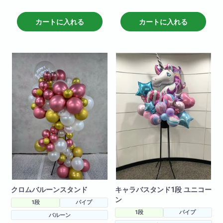
色の変更も可能です!
是非お問い合わせください!
H190
カートに入れる
カートに入れる
W80
W 100cm
H 200cm
クロムバルーンスタンド
キャラバスタンド1段 ユニコー
ン
1段
パイプ
1段
パイプ
バルーン