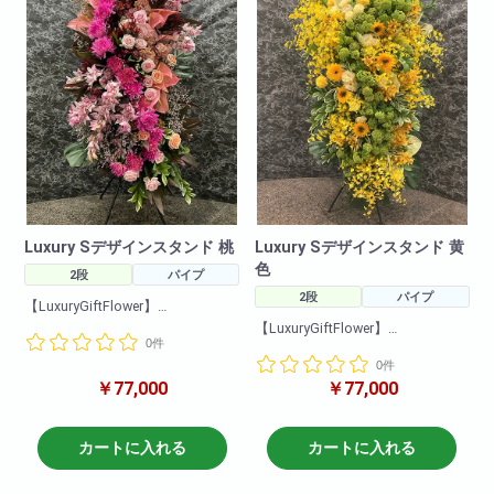
Luxury Sデザインスタンド 桃
Luxury Sデザインスタンド 黄
色
2段
パイプ
2段
パイプ
【LuxuryGiftFlower】
ワンランク上の贈り物
【LuxuryGiftFlower】
0件
ワンランク上の贈り物
こちらは一段と目を引くデザイ
0件
ンスタンドとなっております。
￥77,000
￥77,000
こちらは一段と目を引くデザイ
デザイン性が高く豪華におしゃ
ンスタンドとなっております。
れに洗練された商品になりま
デザイン性が高く豪華におしゃ
す。
れに洗練された商品になりま
カートに入れる
カートに入れる
す。