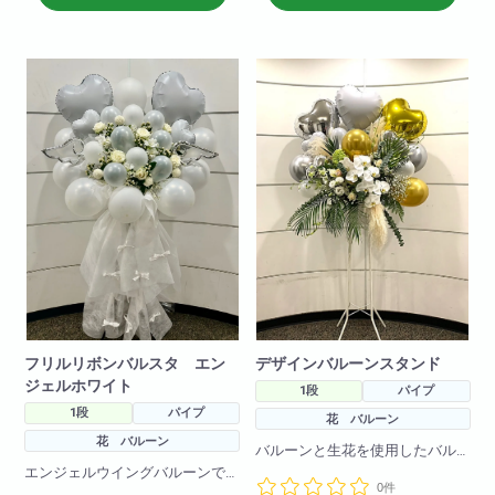
H190
いませ)
W80
フリルリボンバルスタ エン
デザインバルーンスタンド
ジェルホワイト
1段
パイプ
1段
パイプ
花 バルーン
花 バルーン
バルーンと生花を使用したバル
ーンスタンドです。
エンジェルウイングバルーンで
0件
バルーンや生花のお色の変更も
より可愛く！