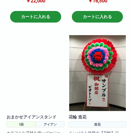
￥22,000
￥16,500
リ!アイアンスタンドを何台も並
リ!アイアンスタンドを何台も並
べると圧巻の綺麗さです!
べると圧巻の綺麗さです!
使用花材は季節によって若干変
使用花材は季節によって若干変
動しますがbiotopスタッフが自信
動しますがbiotopスタッフが自信
カートに入れる
カートに入れる
を持ってお勧めするお任せスタ
を持ってお勧めするお任せスタ
ンドです!
ンドです!
※写真はイメージです
仕入れ状況により花材は変動い
たしますので
何卒ご了承ください。
おまかせアイアンスタンド
花輪 造花
1段
アイアン
造花
カラフルな花材を使いゴージャ
インパクト抜群の【花輪】で