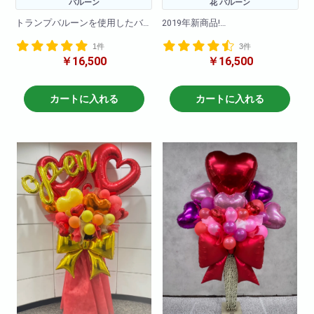
バルーン
花 バルーン
トランプバルーンを使用したバ
2019年新商品!
ルーンスタンドです。
カワイイハートのバルーンとお
1件
3件
バルーンのお色の変更も可能で
花を使用してリボンも付けて
￥16,500
￥16,500
す!
おしゃれなモダンスタンドと組
み合わせました!
H190
大人気の商品です!是非お試しく
W80
ださいませ。
カートに入れる
カートに入れる
※写真はイメージです
仕入れ状況により花材は変動い
たしますので
何卒ご了承ください。