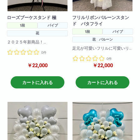
ローズブーケスタンド 極
フリルリボンバルーンスタン
ド バタフライ
1段
パイプ
1段
パイプ
花
花 バルーン
２０２５年新商品！
海外で流行りのブーケスタンド
足元が可愛いフリルに可愛いリ
0件
が登場！
ボンがついた商品です。
まだ日本では珍しいスタンド花
0件
フリルや、お花、バルーンのお
です！！とても可愛く仕上がっ
￥22,000
￥22,000
色の変更も可能です!
てます！
こちらは今年大流行のオーロラ
バタフライバージョン！
※サイズ高さ160センチ×70セン
カートに入れる
カートに入れる
チ
H190
急な御注文にも対応しておりま
W80
すので直接当店までお問い合わ
せ下さい!
※写真はイメージです
仕入れ状況により花材は変動い
たしますので
何卒ご了承ください。