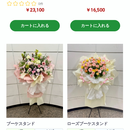
可能です!
0件
足元が可愛いフリルに可愛いリ
￥23,100
￥16,500
ボンがついた商品です。
H190
フリルや、お花、バルーンのお
W80
色の変更も可能です!
カートに入れる
カートに入れる
H190
W80
ブーケスタンド
ローズブーケスタンド