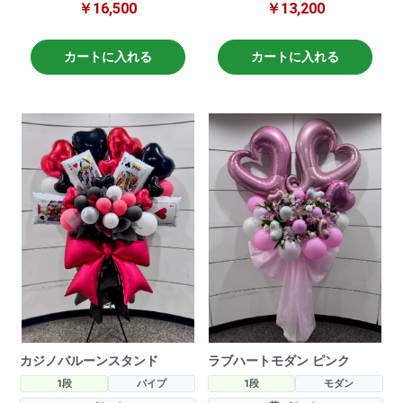
￥16,500
￥13,200
せていただきます!
豪華に作らせていただきます!使
※写真はイメージです
用花材は季節によって変動しま
仕入れ状況により花材は変動い
すがbiotopスタッフがおまかせで
たしますので
おつくりさせて頂きます!
カートに入れる
カートに入れる
何卒ご了承ください。
※サイズ190センチ×幅70センチ御
祝などの札を無料でお付けする
こと可能ですので詳細はお問い
合わせ下さい!
カジノバルーンスタンド
ラブハートモダン ピンク
1段
パイプ
1段
モダン