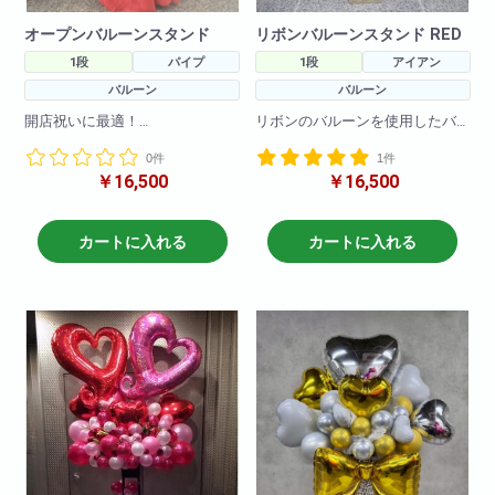
オープンバルーンスタンド
リボンバルーンスタンド RED
1段
パイプ
1段
アイアン
バルーン
バルーン
開店祝いに最適！
リボンのバルーンを使用したバ
openバルーンを使用したバルー
ルーンスタンドです。
0件
1件
ンスタンドです。
バルーンのお色の変更も可能で
￥16,500
￥16,500
バルーンのお色の変更も可能で
す!
す!
H190
H190
W80
カートに入れる
カートに入れる
W80