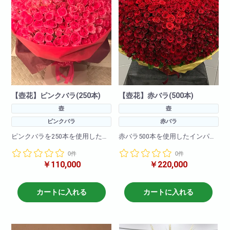
【壺花】ピンクバラ(250本)
【壺花】赤バラ(500本)
壺
壺
ピンクバラ
赤バラ
ピンクバラを250本を使用したイ
赤バラ500本を使用したインパク
ンパクト絶大の壺花!
ト絶大の壺花!
0件
0件
お誕生日祝いに周年祝に特別な
お誕生日祝いに周年祝に特別な
￥110,000
￥220,000
御祝に最適です!
御祝に最適です!
※仕入れには2.3日かかる場合もご
※仕入れには2.3日かかる場合もご
ざいますので
ざいますので
カートに入れる
カートに入れる
お早めにお問い合わせください
お早めにお問い合わせください
ませ。
ませ。