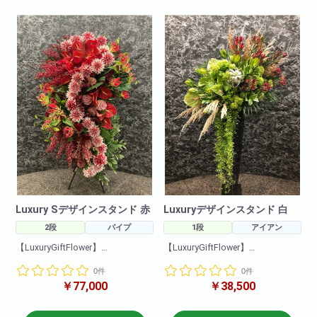
Luxury Sデザインスタンド 赤
Luxuryデザインスタンド 白
2段
パイプ
1段
アイアン
【LuxuryGiftFlower】
【LuxuryGiftFlower】
ワンランク上の贈り物
ワンランク上の贈り物
0件
0件
￥77,000
￥38,500
こちらは一段と目を引くデザイ
こちらは一段と目を引くデザイ
ンスタンドとなっております。
ンスタンドとなっております。
デザイン性が高く豪華におしゃ
デザイン性が高く豪華におしゃ