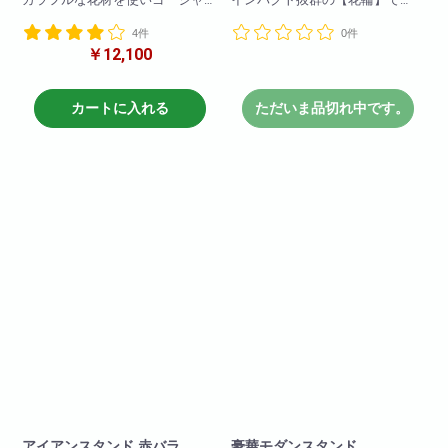
スに仕上げます!お洒落なお店
す。生花ではありませんが、大
4件
0件
や、ゴージャスなお店にピッタ
きさはダントツです!どんなスタ
￥12,100
リ!アイアンスタンドを何台も並
ンド花よりも注目度は抜群です!
べると圧巻の綺麗さです!
使用花材は季節によって若干変
動しますがbiotopスタッフが自信
カートに入れる
ただいま品切れ中です。
を持ってお勧めするお任せスタ
ンドです!
アイアンスタンド 赤バラ
豪華モダンスタンド