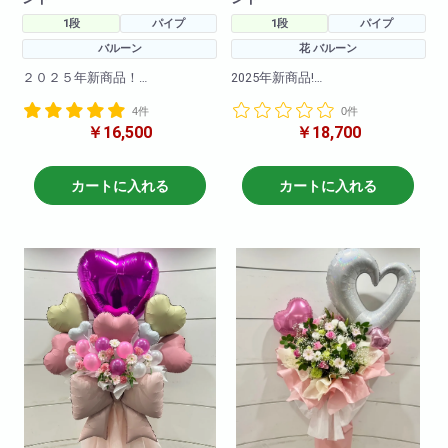
1段
パイプ
1段
パイプ
バルーン
花 バルーン
２０２５年新商品！
2025年新商品!
大流行のオーロラバルーンを使
パステルカラーのバルーンとお
4件
0件
用した
花を使用して
￥16,500
￥18,700
バルーンスタンドです。
流行りのリボンも付いて可愛く
仕上がりました。
バルーンのお色の変更も可能で
す!
大人気の商品です!是非お試しく
カートに入れる
カートに入れる
ださいませ。
H190
※写真はイメージです
W80
仕入れ状況により多少は変動い
たしますので
何卒ご了承ください。