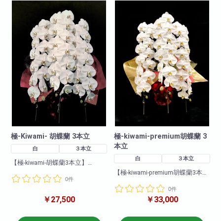
色 : 白
だいております。
輪数:約24～30輪
※季節により輪数が変動すること
があります。
極-Kiwami- 胡蝶蘭 3本立
極-kiwami-premium胡蝶蘭 3
本立
白
３本立
白
３本立
【極-kiwami-胡蝶蘭3本立】
biotopがお勧めする最上級胡蝶
【極-kiwami-premium胡蝶蘭3本
0件
蘭!
立】
プロが厳選した地域のブランド
0件
biotopがお勧めする最上級胡蝶
胡蝶蘭です!
￥27,500
￥33,000
蘭!
花付き・花保ちどれをとっても
プロが厳選した地域のブランド
最高級。
胡蝶蘭です!