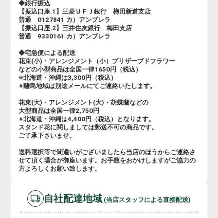
◆銀行振込
【振込口座.1】三菱ＵＦＪ銀行 梅田新道支店
普通 0127841 カ）アンブレラ
【振込口座.2】三井住友銀行 梅田支店
普通 9330161 カ）アンブレラ
◆宅急便による配送
花束(小)・アレンジメント（小）プリザーブドフラワー
などの小型商品は全国一律1650円（税込）
※北海道・沖縄は3,300円（税込）
※離島地域は別途メールにてご連絡いたします。
花束(大)・アレンジメント(大)・胡蝶蘭などの
大型商品は全国一律2,750円
※北海道・沖縄は4,400円（税込）となります。
スタンド花に関しましては郵送不可の商品です。
ご了承下さいませ。
送料選択等で間違いがございましたら当店のほうからご連絡さ
せて頂く場合が御座います。お手数をおかけしますがご協力の
方よろしくお願い致します。
自社配達地域
(当店スタッフによる直接配送)