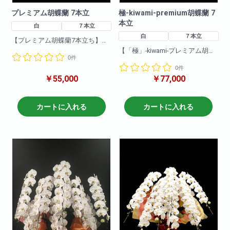
プレミアム胡蝶蘭 7本立
極-kiwami-premium胡蝶蘭 7
本立
白
７本立
白
７本立
【プレミアム胡蝶蘭7本立ち】
親族が選挙に当選。「おめでと
【「極」-kiwami-プレミアム胡蝶
0件
う」という気持ちとこれからの
蘭7本立ち】
応援も込めて、気持ちが届く最
0件
高級の胡蝶蘭を届けましょう。
￥55,000
￥77,000
とても縁起がいい7本立の胡蝶蘭
そのほかにも、還暦祝いなどの
です。
身内のお祝いなど、大切な方の
極シリーズは7本立の中でも特に
お祝いの品としてもご利用いた
厳選した胡蝶蘭を選び抜き
カートに入れる
カートに入れる
だけます。
大きさや品質などどれをとって
も最高級の商品でございます。