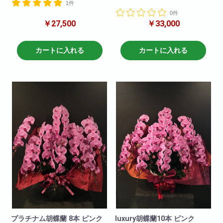
1件
しております。華やかさ花もち
ク】
も最高級品です。紅白のコント
0件
一押し5本立ちピンク。他の胡蝶
ラストが醸し出す胡蝶蘭特有の
￥27,500
￥33,000
蘭と比べて目立つこと間違いな
優雅さは5本立ちにも匹敵する代
し!他の色と比べて一際映え且つ
物です。他の色と比べて一際映
華やかな一品です!就任祝い・開
え且つ華やかな一品です!就任祝
店祝いにも適しています。お取
カートに入れる
カートに入れる
い・開店祝いにも適していま
引先などに送っても失礼がな
す。商品について
く、申し分のない商品です。可
色 : ピンク
愛いピンクの胡蝶蘭!ぜひおすす
輪数:約36～48輪 開花輪数
めします!
※季節により輪数が変動すること
商品について
があります。
色 : ピンク
輪数:約50～60輪
※季節により輪数が変動すること
があります。
プラチナム胡蝶蘭 8本 ピンク
luxury胡蝶蘭10本 ピンク