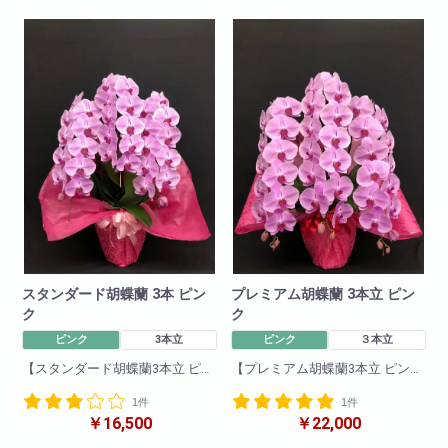
高さ:約120cm
まずはお気軽にご相談・お問い
輪数:約200輪前後
合わせください。
スタンダード胡蝶蘭 3本 ピン
プレミアム胡蝶蘭 3本立 ピン
ク
ク
ピンク
3本立
ピンク
３本立
【スタンダード胡蝶蘭3本立 ピン
【プレミアム胡蝶蘭3本立 ピン
ク】
ク】
1件
1件
一押し3本立ちピンク。他の胡蝶
華やかさ花もちも最高級品で
￥16,500
￥22,000
蘭と比べて目立つこと間違いな
す。紅白のコントラストが醸し
し!他の色と比べて一際映え且つ
出す胡蝶蘭特有の優雅さは5本立