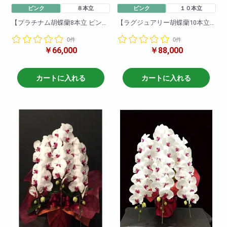
ピンク
８本立
ピンク
１０本立
【プラチナム胡蝶蘭8本立 ピン
【ラグジュアリー胡蝶蘭10本立
ク】
ピンク】
0件
0件
一押し8本立ちピンク。他の胡蝶
一押し10本立ちピンク。他の胡
￥66,000
￥88,000
蘭と比べて目立つこと間違いな
蝶蘭と比べて目立つこと間違い
し!他の色と比べて一際映え且つ
なし!他の色と比べて一際映え且
華やかな一品です!就任祝い・開
つ華やかな一品です!就任祝い・
店祝いにも適しています。お取
開店祝いにも適しています。お
カートに入れる
カートに入れる
引先などに送っても失礼がな
取引先などに送っても失礼がな
く、申し分のない商品です。可
く、申し分のない商品です。可
愛いピンクの胡蝶蘭!ぜひおすす
愛いピンクの胡蝶蘭!ぜひおすす
めします!
めします!
商品について
商品について
色 : ピンク
色 : ピンク
輪数:約80～96輪
輪数:約100～120輪
※季節により輪数が変動すること
※季節により輪数が変動すること
があります。
があります。