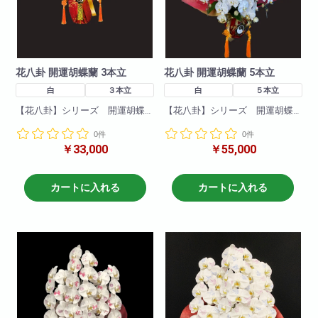
花八卦 開運胡蝶蘭 3本立
花八卦 開運胡蝶蘭 5本立
白
３本立
白
５本立
【花八卦】シリーズ 開運胡蝶
【花八卦】シリーズ 開運胡蝶
蘭です!
蘭です!
0件
0件
風水メンター監修 大変縁起の
風水メンター監修 大変縁起の
￥33,000
￥55,000
いい胡蝶蘭となります!
いい胡蝶蘭となります!
専用の護符や陰陽メダルや24金
専用の護符や陰陽メダルや24金
の金粉などを施した見た目も豪
の金粉などを施した見た目も豪
華な商品です!
華な商品です!
カートに入れる
カートに入れる
輪数30～36前後
輪数50～60前後