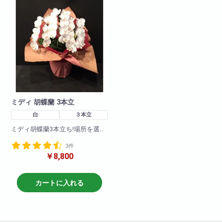
で、ご注文前にお問い合わせ下
で、ご注文前にお問い合わせ下
さい。
さい。
高さ:約100cm
高さ:約100cm
ミディ 胡蝶蘭 3本立
白
３本立
ミディ胡蝶蘭3本立ち!場所を選ば
ないどのようなお祝い事でもぴ
3件
ったりです。
￥8,800
開店、新築などのあらゆるイベ
ントでの贈り物として最適で
す。
カートに入れる
写真は一例です。お値段も8,000
円(税込)～ご希望価格帯にあわせ
て商品を取り揃えております。