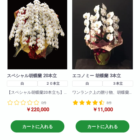
スペシャル胡蝶蘭 20本立
エコノミー 胡蝶蘭 3本立
白
２０本立
白
３本立
【スペシャル胡蝶蘭20本立ち】
ワンランク上の贈り物、胡蝶蘭3
豪華20本立ちの胡蝶蘭!会社様の
本!
0件
8件
開設お祝い・移転お祝いに最
開店、新築などのあらゆるイベ
￥220,000
￥11,000
適! お誕生日祝い・お店の周年
ントでワンランク上の贈り物と
お祝い
して最適です。
にも豪華な胡蝶蘭は最適です!
写真は一例です。お値段も11,000
カートに入れる
カートに入れる
商品について
円(税込)～ご希望価格帯にあわせ
色 : 白
て商品を取り揃えております。