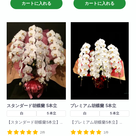
花付き・花保ちどれをとっても
カートに入れる
カートに入れる
まさに「極‐kiwami-」の胡蝶蘭で
最高級。
す!
まさに「極‐kiwami-premium」の
胡蝶蘭です!
スタンダード胡蝶蘭 5本立
プレミアム胡蝶蘭 5本立
白
５本立
白
５本立
【スタンダード胡蝶蘭5本立】
【プレミアム胡蝶蘭5本立】
店イチ押し商品! 開店、開業、
当店が自信を持ってオススメす
2件
1件
栄転、昇進などの人生の門出の
る、豪華な5本立ち胡蝶蘭がこち