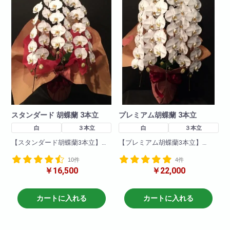
スタンダード 胡蝶蘭 3本立
プレミアム胡蝶蘭 3本立
白
３本立
白
３本立
【スタンダード胡蝶蘭3本立】
【プレミアム胡蝶蘭3本立】
当店の人気NO.1商品がこちら!
他を寄せ付けない圧倒的な気品
10件
4件
開店・開業祝いにもよくご利用
と存在感。大輪3本立ちの豪華な
￥16,500
￥22,000
いただいています。胡蝶蘭の定
胡蝶蘭がこちら! 当店ラインナ
番タイプで、贈って喜ばれるイ
ップの中でも格段の迫力を感じ
チ押し商品です。特徴のコンパ
られます。その迫力と魅力に贈
クト性を活かしながら気品あふ
られた方もきっとご満足いただ
カートに入れる
カートに入れる
れる堂々とした存在感は、ギフ
ける逸品です。開店、開業、栄
トやお祝いに最適。
転、昇進などのお祝い事の贈り
商品について
物や葬祭時に幅広くご利用いた