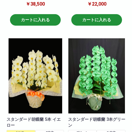
￥38,500
￥22,000
蝶蘭と比べて目立つこと間違い
し!
なし!他の色と比べて一際映え且
就任祝い・開店祝いにとても適
つ華やかな一品です!就任祝い・
しています。
開店祝いにも適しています。お
お取引き先などに送っても失礼
カートに入れる
カートに入れる
取引先などに送っても失礼がな
がなく、申し分のない商品で
く、申し分のない商品です。可
す。
愛いパープルの胡蝶蘭!ぜひおす
爽やかなイエロー胡蝶蘭!
すめします!
ぜひおすすめいたします!
商品について
商品について
色 : パープル
色:イエロー
輪数:約40～50輪
輪数:約30～40輪
※季節により輪数が変動すること
※季節により輪数が変動すること
があります。
があります。
スタンダード胡蝶蘭 5本 イエ
スタンダード胡蝶蘭 3本グリー
ロー
ン