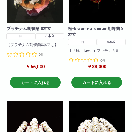
プラチナム胡蝶蘭 8本立
極-kiwami-premium胡蝶蘭 8
本立
白
８本立
白
８本立
【プラチナム胡蝶蘭8本立ち】
親族が選挙に当選。「おめでと
【「極」-kiwami-プラチナム胡蝶
0件
う」という気持ちとこれからの
蘭8本立ち】
応援も込めて、気持ちが届く最
0件
高級の胡蝶蘭を届けましょう。
￥66,000
￥88,000
とても縁起がいい8本立の胡蝶蘭
そのほかにも、還暦祝いなどの
です。
身内のお祝いなど、大切な方の
極シリーズは8本立の中でも特に
お祝いの品としてもご利用いた
厳選した胡蝶蘭を選び抜き
カートに入れる
カートに入れる
だけます。
大きさや品質などどれをとって
も最高級の商品でございます。