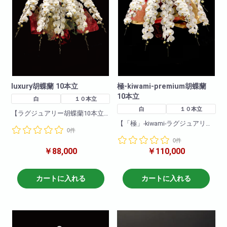
luxury胡蝶蘭 10本立
極-kiwami-premium胡蝶蘭
10本立
白
１０本立
白
１０本立
【ラグジュアリー胡蝶蘭10本立
ち】
【「極」-kiwami-ラグジュアリー
0件
豪華10本立ちの胡蝶蘭!会社様の
胡蝶蘭10本立ち】
開設お祝い・移転お祝いに最
0件
豪華10本立ちの胡蝶蘭!会社様の
適! お誕生日祝い・お店の周年
￥88,000
￥110,000
開設お祝い・移転お祝いに最適!
お祝い
お誕生日祝い・お店の周年お祝
にも豪華な胡蝶蘭は最適です!
いにも豪華な胡蝶蘭は最適です!
カートに入れる
カートに入れる
商品について
商品について
色 : 白
色 : 白
高さ:約120cm
高さ:約120cm
輪数:約100輪前後
輪数:約100～120輪前後