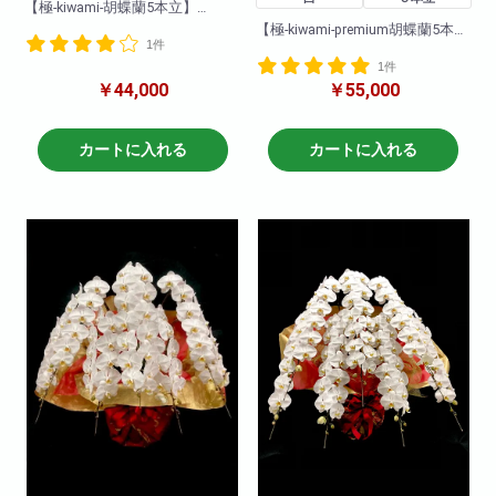
【極-kiwami-胡蝶蘭5本立】
biotopがお勧めする最上級胡蝶
【極-kiwami-premium胡蝶蘭5本
1件
蘭!
立】
プロが厳選した地域のブランド
1件
biotopがお勧めする最上級胡蝶
胡蝶蘭です!
￥44,000
￥55,000
蘭!
花付き・花保ちどれをとっても
プロが厳選した地域のブランド
最高級。
胡蝶蘭です!
花付き・花保ちどれをとっても
カートに入れる
カートに入れる
まさに「極‐kiwami-」の胡蝶蘭で
最高級。
す!
まさに「極‐kiwami-」の胡蝶蘭で
す!