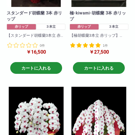
スタンダード胡蝶蘭 3本 赤リ
極-kiwami-胡蝶蘭 3本 赤リッ
ップ
プ
赤リップ
３本立
赤リップ
３本立
【スタンダード胡蝶蘭3本立 赤リ
【極胡蝶蘭3本立 赤リップ】
ップ】
最高級ブランドの胡蝶蘭を使用
0件
1件
一押し3本立ち赤リップ。紅白の
しております。華やかさ花もち
￥16,500
￥27,500
コントラストが醸し出す胡蝶蘭
も最高級品です。紅白のコント
特有の優雅さは5本立ちにも匹敵
ラストが醸し出す胡蝶蘭特有の
する代物です。他の色と比べて
優雅さは5本立ちにも匹敵する代
一際映え且つ華やかな一品です!
物です。他の色と比べて一際映
カートに入れる
カートに入れる
就任祝い・開店祝いにも適して
え且つ華やかな一品です!就任祝
います。お取引先などに送って
い・開店祝いにも適していま
も失礼がなく、申し分のない商
す。商品について
品です。
色 : 赤リップ
商品について
輪数:約36～48輪
色 : 赤リップ
※季節により輪数が変動すること
輪数:約24～30輪
があります。
※季節により輪数が変動すること
があります。