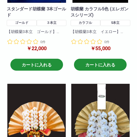
スタンダード胡蝶蘭 3本ゴール
胡蝶蘭 カラフル5色 (エレガン
ド
スシリーズ)
ゴールド
３本立
カラフル
5本立
【胡蝶蘭3本立 ゴールド】
【胡蝶蘭3本立 イエロー】
一押し3本立ちゴールド!他の胡蝶
一押し3本立ちイエロー!他の胡蝶
0件
0件
蘭と比べて目立つこと間違いな
蘭と比べて目立つこと間違いな
￥22,000
￥55,000
し!
し!
就任祝い・開店祝いにとても適
就任祝い・開店祝いにとても適
しています。
しています。
お取引き先などに送っても失礼
お取引き先などに送っても失礼
カートに入れる
カートに入れる
がなく、申し分のない商品で
がなく、申し分のない商品で
す。
す。
爽やかなゴールド胡蝶蘭!
爽やかなイエロー胡蝶蘭!
ぜひおすすめいたします!
ぜひおすすめいたします!
商品について
商品について
色:ゴールド
色:イエロー
輪数:約30～40輪
輪数:約30～40輪
※季節により輪数が変動すること
※季節により輪数が変動すること
があります。
があります。