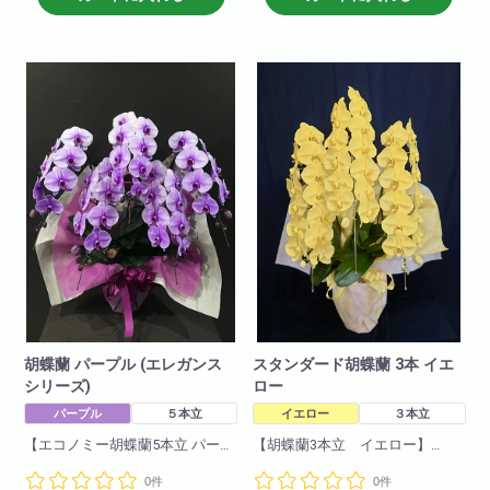
く、申し分のない商品です。可
く、申し分のない商品です。可
愛いブルーの胡蝶蘭!ぜひおすす
愛いパープルの胡蝶蘭!ぜひおす
めします!
すめします!
商品について
商品について
色 : ブルー
色 : パープル
輪数:約40～50輪
輪数:約30～40輪
※季節により輪数が変動すること
※季節により輪数が変動すること
があります。
があります。
胡蝶蘭 パープル (エレガンス
スタンダード胡蝶蘭 3本 イエ
シリーズ)
ロー
パープル
５本立
イエロー
３本立
【エコノミー胡蝶蘭5本立 パープ
【胡蝶蘭3本立 イエロー】
ル】
一押し3本立ちイエロー!他の胡蝶
0件
0件
一押し5本立ちパープル。他の胡
蘭と比べて目立つこと間違いな