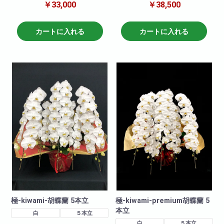
￥33,000
￥38,500
ギフトや、葬祭などお悔やみの
ら!当店の5本立ち胡蝶蘭の中でも
気持ちを伝えたい時などに重宝
圧倒的な気品と存在感がありま
します。日頃の感謝やお祝い
す。この胡蝶蘭は、海外では王
に、人生の節目の贈答品にぴっ
宮への献上品として利用される
カートに入れる
カートに入れる
たりの逸品です。
ような、大変高貴な逸品です。
極-kiwami-胡蝶蘭 5本立
極-kiwami-premium胡蝶蘭 5
本立
白
５本立
白
５本立