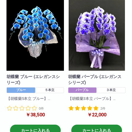
色 : 赤リップ
色 : ブルー
輪数:約100輪前後
輪数:約18～24輪
※季節により輪数が変動すること
※季節により輪数が変動すること
があります。
があります。
胡蝶蘭 ブルー (エレガンスシ
胡蝶蘭 パープル (エレガンス
リーズ)
シリーズ)
ブルー
５本立
パープル
３本立
【胡蝶蘭5本立 ブルー】
【胡蝶蘭3本立 パープル】
一押し5本立ちブルー。他の胡蝶
一押し3本立ちパープル。他の胡
0件
2件
蘭と比べて目立つこと間違いな
蝶蘭と比べて目立つこと間違い
￥38,500
￥22,000
し!他の色と比べて一際映え且つ
なし!他の色と比べて一際映え且
華やかな一品です!就任祝い・開
つ華やかな一品です!就任祝い・
店祝いにも適しています。お取
開店祝いにも適しています。お
引先などに送っても失礼がな
取引先などに送っても失礼がな
カートに入れる
カートに入れる