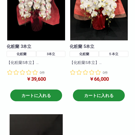
化粧蘭 3本立
化粧蘭 5本立
化粧蘭
3本立
化粧蘭
５本立
【化粧蘭5本立】
【化粧蘭5本立】
豪華な胡蝶蘭に柄の入った胡蝶
豪華な胡蝶蘭に柄の入った胡蝶
0件
0件
蘭になります!大変珍しく貴重な
蘭になります!大変珍しく貴重な
￥39,600
￥66,000
ものですので
ものですので
送られたお客様の喜んでいただ
送られたお客様の喜んでいただ
ける商品となっております!
ける商品となっております!
商品について
商品について
カートに入れる
カートに入れる
色 : 白+化粧
色 : 白+化粧
輪数:約50～60輪
輪数:約50～60輪
※季節により輪数が変動すること
※季節により輪数が変動すること
があります。
があります。
※ご用意に時間が掛かる商品にな
※ご用意に時間が掛かる商品にな
ります。
ります。
準備に4〜10日程掛かりますの
準備に4〜10日程掛かりますの