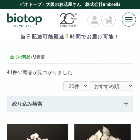
ビオトープ・大阪のお花屋さん 株式会社umbrella
1
当日配達可能最速
時間でお届け可能！
胡蝶蘭
全ての商品
>
胡蝶蘭
41件
の商品が見つかりました
絞り込み検索