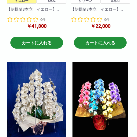
イエロー
5本立
グリーン
３本立
【胡蝶蘭3本立 イエロー】
【胡蝶蘭3本立 イエロー】
一押し3本立ちイエロー!他の胡蝶
一押し3本立ちイエロー!他の胡蝶
0件
0件
蘭と比べて目立つこと間違いな
蘭と比べて目立つこと間違いな
￥41,800
￥22,000
し!
し!
就任祝い・開店祝いにとても適
就任祝い・開店祝いにとても適
しています。
しています。
お取引き先などに送っても失礼
お取引き先などに送っても失礼
カートに入れる
カートに入れる
がなく、申し分のない商品で
がなく、申し分のない商品で
す。
す。
爽やかなイエロー胡蝶蘭!
爽やかなイエロー胡蝶蘭!
ぜひおすすめいたします!
ぜひおすすめいたします!
商品について
商品について
色:イエロー
色:イエロー
輪数:約30～40輪
輪数:約30～40輪
※季節により輪数が変動すること
※季節により輪数が変動すること
があります。
があります。