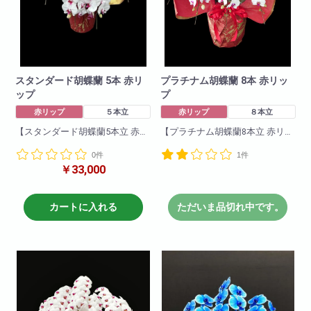
スタンダード胡蝶蘭 5本 赤リ
プラチナム胡蝶蘭 8本 赤リッ
ップ
プ
赤リップ
５本立
赤リップ
８本立
【スタンダード胡蝶蘭5本立 赤リ
【プラチナム胡蝶蘭8本立 赤リッ
ップ】
プ】
0件
1件
豪華5本立ち赤リップ。紅白のコ
豪華8本立ち赤リップ。紅白のコ
￥33,000
ントラストが醸し出す胡蝶蘭特
ントラストが醸し出す胡蝶蘭特
有の優雅さは見るものを魅了さ
有の優雅さは見るものを魅了さ
れます。他の色と比べて一際映
れます。他の色と比べて一際映
え且つ華やかな一品です!就任祝
え且つ華やかな一品です!就任祝
カートに入れる
ただいま品切れ中です。
い・開店祝いにも適していま
い・開店祝いにも適していま
す。お取引先などに送っても失
す。お取引先などに送っても失
礼がなく、申し分のない商品で
礼がなく、申し分のない商品で
す。
す。
商品について
商品について
色 : 赤リップ
色 : 赤リップ
輪数:約50輪前後
輪数:約80輪前後
※季節により輪数が変動すること
※季節により輪数が変動すること