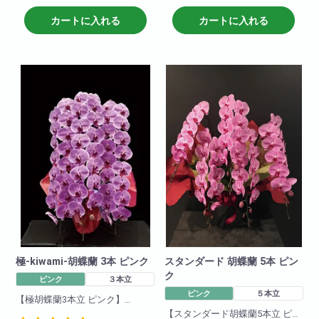
華やかな一品です!就任祝い・開
ちにも匹敵する代物です。他の
店祝いにも適しています。お取
色と比べて一際映え且つ華やか
カートに入れる
カートに入れる
引先などに送っても失礼がな
な一品です!就任祝い・開店祝い
く、申し分のない商品です。可
にも適しています。商品につい
愛いピンクの胡蝶蘭!ぜひおすす
て
めします!
色 : ピンク
商品について
輪数:約30～42輪 開花輪数
色 : ピンク
※季節により輪数が変動すること
輪数:約24～30輪
があります。
※季節により輪数が変動すること
があります。
極-kiwami-胡蝶蘭 3本 ピンク
スタンダード 胡蝶蘭 5本 ピン
ク
ピンク
３本立
ピンク
５本立
【極胡蝶蘭3本立 ピンク】
最高級ブランドの胡蝶蘭を使用
【スタンダード胡蝶蘭5本立 ピン