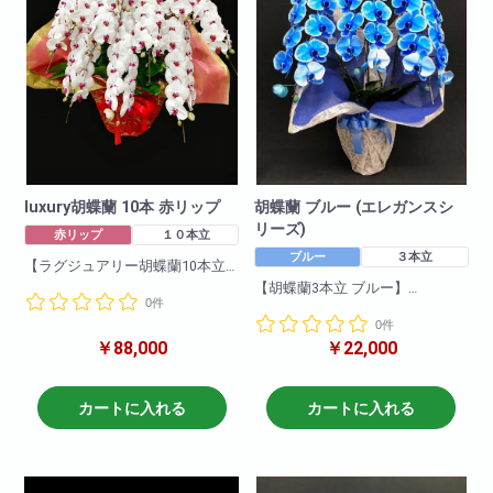
があります。
があります。
luxury胡蝶蘭 10本 赤リップ
胡蝶蘭 ブルー (エレガンスシ
リーズ)
赤リップ
１０本立
ブルー
３本立
【ラグジュアリー胡蝶蘭10本立
赤リップ】
【胡蝶蘭3本立 ブルー】
0件
豪華10本立ち赤リップ。紅白の
一押し3本立ちブルー。他の胡蝶
コントラストが醸し出す胡蝶蘭
0件
蘭と比べて目立つこと間違いな
特有の優雅さは見るものを魅了
￥88,000
￥22,000
し!他の色と比べて一際映え且つ
されます。他の色と比べて一際
華やかな一品です!就任祝い・開
映え且つ華やかな一品です!就任
店祝いにも適しています。お取
祝い・開店祝いにも適していま
引先などに送っても失礼がな
カートに入れる
カートに入れる
す。お取引先などに送っても失
く、申し分のない商品です。可
礼がなく、申し分のない商品で
愛いブルーの胡蝶蘭!ぜひおすす
す。
めします!
商品について
商品について