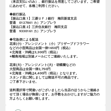
（来店支払いのみ）、銀行振込を用意してございます。ご希望
にあわせて、各種ご利用ください。
◆銀行振込
【振込口座.1】三菱ＵＦＪ銀行 梅田新道支店
普通 0127841 カ）アンブレラ
【振込口座.2】三井住友銀行 梅田支店
普通 9330161 カ）アンブレラ
◆宅急便による配送
花束(小)・アレンジメント（小）プリザーブドフラワー
などの小型商品は全国一律1650円（税込）
※北海道・沖縄は3,300円（税込）
※離島地域は別途メールにてご連絡いたします。
花束(大)・アレンジメント(大)・胡蝶蘭などの
大型商品は全国一律2,750円
※北海道・沖縄は4,400円（税込）となります。
スタンド花に関しましては郵送不可の商品です。
ご了承下さいませ。
送料選択等で間違いがございましたら当店のほうからご連絡さ
せて頂く場合が御座います。お手数をおかけしますがご協力の
方よろしくお願い致します。