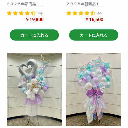
２０２５年新商品！
２０２５年新商品！
海外で流行りのブーケスタンド
海外で流行りのブーケスタンド
4件
4件
が登場！
が登場！
￥19,800
￥16,500
まだ日本では珍しいスタンド花
まだ日本では珍しいスタンド花
です！！とても可愛く仕上がっ
です！！とても可愛く仕上がっ
てます！
てます！
バルーンを使ってさらに可愛く
カートに入れる
カートに入れる
なりました
※サイズ高さ160センチ×70セン
※サイズ高さ160センチ×70セン
チ
チ
急な御注文にも対応しておりま
急な御注文にも対応しておりま
すので直接当店までお問い合わ
すので直接当店までお問い合わ
せ下さい!
せ下さい!
※写真はイメージです
※写真はイメージです
仕入れ状況により花材は変動い
仕入れ状況により花材は変動い
たしますので
たしますので
何卒ご了承ください。
何卒ご了承ください。