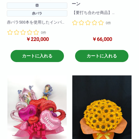
ーン
壺
【要打ち合わせ商品】
赤バラ
当店完全オリジナル装飾!
赤バラ500本を使用したインパク
0件
ト絶大の壺花!
「写真映えする空間を作りた
0件
お誕生日祝いに周年祝に特別な
い!」
￥220,000
￥66,000
御祝に最適です!
「店舗全体はできないから、入
口や1部の壁面を豪華にしたい!」
※仕入れには2.3日かかる場合もご
とお考えのかたにオススメです!
ざいますので
カートに入れる
カートに入れる
お早めにお問い合わせください
サイズや色のご指定などのお見
ませ。
積りは
お電話や訪問しての打ち合わせ
も可能です!