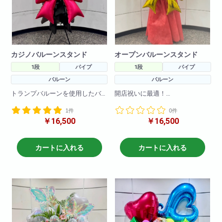
カジノバルーンスタンド
オープンバルーンスタンド
1段
パイプ
1段
パイプ
バルーン
バルーン
トランプバルーンを使用したバ
開店祝いに最適！
ルーンスタンドです。
openバルーンを使用したバルー
1件
0件
バルーンのお色の変更も可能で
ンスタンドです。
￥16,500
￥16,500
す!
バルーンのお色の変更も可能で
す!
H190
W80
H190
カートに入れる
カートに入れる
W80