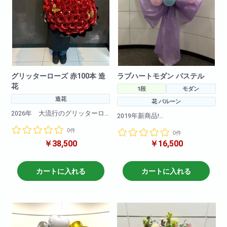
グリッターローズ 赤100本 造
ラブハートモダン パステル
花
1段
モダン
造花
花 バルーン
2026年 大流行のグリッターロ
2019年新商品!
ーズ！
カワイイハートのバルーンとお
0件
キラキラと光るバラの造花でで
0件
花を使用してリボンも付けて
きたブーケです。
￥38,500
￥16,500
おしゃれなモダンスタンドと組
み合わせました!
今Instagramやtiktokで大バズリ中
大人気の商品です!是非お試しく
のこの商品
ださいませ。
カートに入れる
カートに入れる
記念日や誕生日卒業式にも大切
※写真はイメージです
な方へのプレゼントに最適！
仕入れ状況により花材は変動い
たしますので
赤バラの花言葉：「愛情」・
何卒ご了承ください。
「情熱」・「熱烈な恋」
バラ100本の花言葉：「100%の