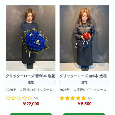
赤バラの花言葉：「愛情」・
「情熱」・「熱烈な恋」
赤バラの花言葉：「愛情」・
バラ50本の花言葉：「恒久」
「情熱」・「熱烈な恋」
「永遠」
バラ50本の花言葉：「恒久」
「永遠」
グリッターローズ 青50本 造花
グリッターローズ 赤6本 造花
造花
造花
2026年 大流行のグリッターロ
2026年 大流行のグリッターロ
ーズ！
ーズ！
0件
1件
キラキラと光るバラの造花でで
キラキラと光るバラの造花でで
￥22,000
￥5,500
きたブーケです。
きたブーケです。
今Instagramやtiktokで大バズリ中
今Instagramやtiktokで大バズリ中