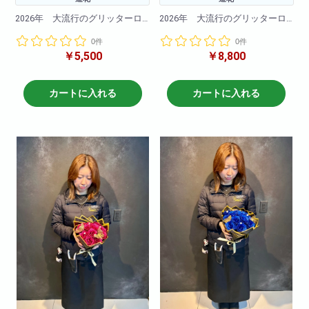
2026年 大流行のグリッターロ
2026年 大流行のグリッターロ
ーズ！
ーズ！
0件
0件
キラキラと光るバラの造花でで
キラキラと光るバラの造花でで
￥5,500
￥8,800
きたブーケです。
きたブーケです。
今Instagramやtiktokで大バズリ中
今Instagramやtiktokで大バズリ中
のこの商品
のこの商品
カートに入れる
カートに入れる
記念日や誕生日卒業式にも大切
記念日や誕生日卒業式にも大切
な方へのプレゼントに最適！
な方へのプレゼントに最適！
黒バラの花言葉：「永遠の愛」
赤バラの花言葉：「愛情」・
「決して滅びることのない愛」
「情熱」・「熱烈な恋」
バラ６本の花言葉：「あなたに
バラ12本の花言葉：「私と付き
夢中」「お互いに敬い、愛し、
合ってください」「あなたを幸
分かち合いましょう」
せにします」