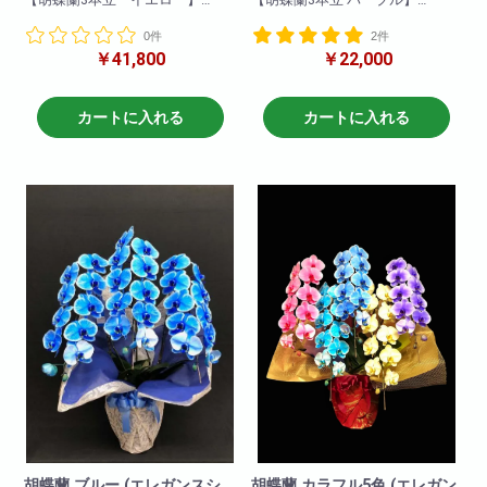
一押し3本立ちイエロー!他の胡蝶
一押し3本立ちパープル。他の胡
0件
2件
蘭と比べて目立つこと間違いな
蝶蘭と比べて目立つこと間違い
￥41,800
￥22,000
し!
なし!他の色と比べて一際映え且
就任祝い・開店祝いにとても適
つ華やかな一品です!就任祝い・
しています。
開店祝いにも適しています。お
お取引き先などに送っても失礼
取引先などに送っても失礼がな
カートに入れる
カートに入れる
がなく、申し分のない商品で
く、申し分のない商品です。可
す。
愛いパープルの胡蝶蘭!ぜひおす
爽やかなイエロー胡蝶蘭!
すめします!
ぜひおすすめいたします!
商品について
商品について
色 : パープル
色:イエロー
輪数:約30～40輪
輪数:約30～40輪
※季節により輪数が変動すること
※季節により輪数が変動すること
があります。
があります。
胡蝶蘭 ブルー (エレガンスシ
胡蝶蘭 カラフル5色 (エレガン