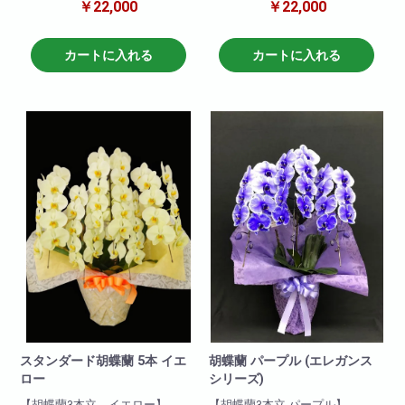
￥22,000
￥22,000
し!
し!
就任祝い・開店祝いにとても適
就任祝い・開店祝いにとても適
しています。
しています。
お取引き先などに送っても失礼
お取引き先などに送っても失礼
カートに入れる
カートに入れる
がなく、申し分のない商品で
がなく、申し分のない商品で
す。
す。
爽やかなイエロー胡蝶蘭!
爽やかなイエロー胡蝶蘭!
ぜひおすすめいたします!
ぜひおすすめいたします!
商品について
商品について
色:イエロー
色:イエロー
輪数:約30～40輪
輪数:約30～40輪
※季節により輪数が変動すること
※季節により輪数が変動すること
があります。
があります。
スタンダード胡蝶蘭 5本 イエ
胡蝶蘭 パープル (エレガンス
ロー
シリーズ)
【胡蝶蘭3本立 イエロー】
【胡蝶蘭3本立 パープル】