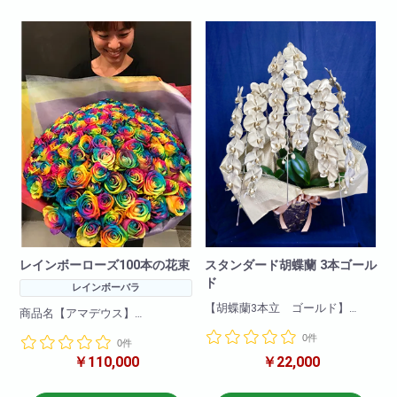
備考欄に何色で作成希望と記載
※お花の仕入れの関係上入荷出来
頂ければ大丈夫です。
ない場合もございますので
ご了承下さいませ。
※お花の仕入れの関係上入荷出来
ない場合もございますので
ご了承下さいませ。
レインボーローズ100本の花束
スタンダード胡蝶蘭 3本ゴール
ド
レインボーバラ
【胡蝶蘭3本立 ゴールド】
商品名【アマデウス】
一押し3本立ちゴールド!他の胡蝶
0件
蘭と比べて目立つこと間違いな
0件
花言葉=奇跡
し!
￥110,000
￥22,000
就任祝い・開店祝いにとても適
希少価値の高いレインボーロー
しています。
ズを贅沢に100本使用した花束で