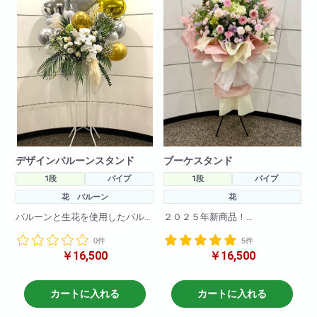
愛」
デザインバルーンスタンド
ブーケスタンド
1段
パイプ
1段
パイプ
花 バルーン
花
バルーンと生花を使用したバル
２０２５年新商品！
ーンスタンドです。
海外で流行りのブーケスタンド
0件
5件
バルーンや生花のお色の変更も
が登場！
￥16,500
￥16,500
可能です!
まだ日本では珍しいスタンド花
です！！とても可愛く仕上がっ
H190
てます！
W80
カートに入れる
カートに入れる
※サイズ高さ160センチ×70セン