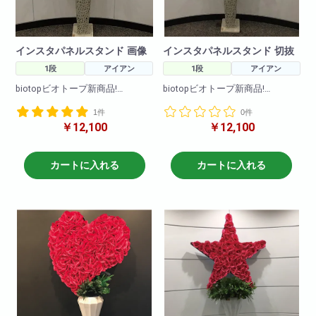
インスタパネルスタンド 画像
インスタパネルスタンド 切抜
1段
アイアン
1段
アイアン
biotopビオトープ新商品!
biotopビオトープ新商品!
1件
0件
大人気のインスタパネルスタン
大人気のインスタパネルスタン
￥12,100
￥12,100
ドです!
ドです!
真ん中の画像は切り抜きバージ
真ん中の画像は切り抜きバージ
ョンと画像はめ込みバージョン
ョンと画像はめ込みバージョン
カートに入れる
カートに入れる
とお選びいただけます。世界に
とお選びいただけます。世界に
一つだけのオリジナルスタンド
一つだけのオリジナルスタンド
是非ご注文下さいませ。
是非ご注文下さいませ。