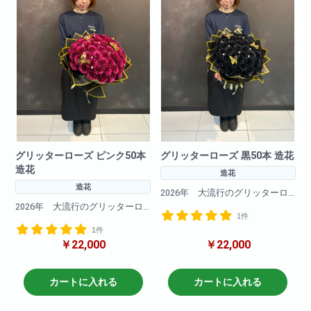
グリッターローズ ピンク50本
グリッターローズ 黒50本 造花
造花
造花
造花
2026年 大流行のグリッターロ
ーズ！
2026年 大流行のグリッターロ
1件
キラキラと光るバラの造花でで
ーズ！
きたブーケです。
1件
キラキラと光るバラの造花でで
￥22,000
￥22,000
きたブーケです。
今Instagramやtiktokで大バズリ中
のこの商品
今Instagramやtiktokで大バズリ中
記念日や誕生日卒業式にも大切
のこの商品
カートに入れる
カートに入れる
な方へのプレゼントに最適！
記念日や誕生日卒業式にも大切
な方へのプレゼントに最適！