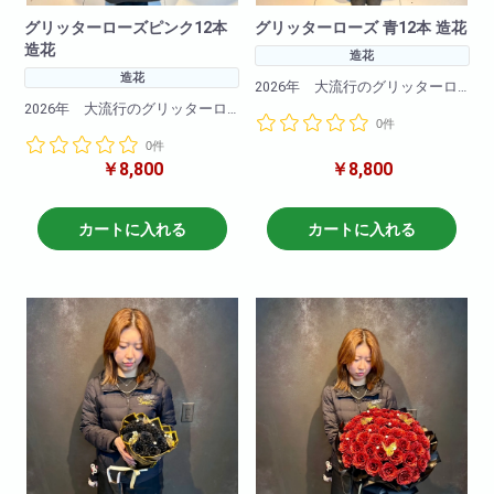
グリッターローズピンク12本
グリッターローズ 青12本 造花
造花
造花
造花
2026年 大流行のグリッターロ
ーズ！
2026年 大流行のグリッターロ
0件
キラキラと光るバラの造花でで
ーズ！
きたブーケです。
0件
キラキラと光るバラの造花でで
￥8,800
￥8,800
きたブーケです。
今Instagramやtiktokで大バズリ中
のこの商品
今Instagramやtiktokで大バズリ中
記念日や誕生日卒業式にも大切
のこの商品
カートに入れる
カートに入れる
な方へのプレゼントに最適！
記念日や誕生日卒業式にも大切
な方へのプレゼントに最適！
ピンクバラの花言葉：「感謝」
「称賛」
バラ12本の花言葉：「私と付き
合ってください」「あなたを幸
せにします」