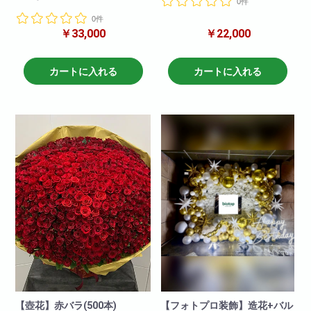
0件
いただけます!
ジナルのパネル、立て札もお付
季節の花たちを存分に使った豪
0件
けできる
華でおしゃれなスタンド花にな
￥33,000
￥22,000
ボリューム満点なフラワースタ
っております!
ンドです!
写真はあくまでイメージです使
お色の調整も可能ですのでお問
用する花材はお任せになりま
い合わせください。
カートに入れる
カートに入れる
す。ボリュームや花数は変わり
ませんのでご安心下さい!
【壺花】赤バラ(500本)
【フォトプロ装飾】造花+バル