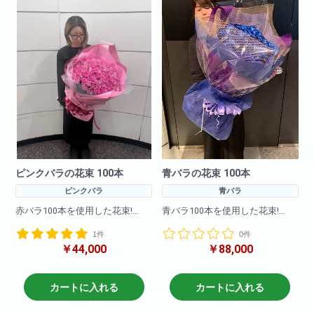
※お花の仕入れの関係上入荷出来
ない場合もございますので
ご了承下さいませ。
ピンクバラの花束 100本
青バラの花束 100本
ピンクバラ
青バラ
赤バラ100本を使用した花束!
青バラ100本を使用した花束!
1件
0件
大事な記念日に・誕生日にイン
大事な記念日に・誕生日にイン
￥44,000
￥88,000
パクト抜群!大切な方への贈り物
パクト抜群!大切な方への贈り物
に最適です!
に最適です!
その他、黄色・ピンク・白・オ
とても珍しい薔薇ですので目立
カートに入れる
カートに入れる
レンジなどでも作成可能です。
つこと間違いなし!