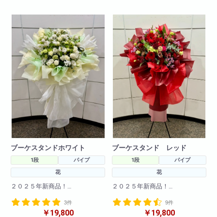
チ
急な御注文にも対応しておりま
すので直接当店までお問い合わ
せ下さい!
※写真はイメージです
仕入れ状況により花材は変動い
たしますので
何卒ご了承ください。
ブーケスタンドホワイト
ブーケスタンド レッド
1段
パイプ
1段
パイプ
花
花
２０２５年新商品！
２０２５年新商品！
海外で流行りのブーケスタンド
海外で流行りのブーケスタンド
3件
9件
が登場！
が登場！
￥19,800
￥19,800
まだ日本では珍しいスタンド花
まだ日本では珍しいスタンド花