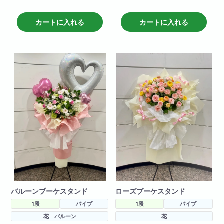
です！！とても可愛く仕上がっ
です！！とても可愛く仕上がっ
てます！
てます！
カートに入れる
カートに入れる
さらに今回は白色の指定でお作
さらに今回は赤色の指定でお作
りいたしました！
りいたしました！
※サイズ高さ160センチ×70セン
※サイズ高さ160センチ×70セン
チ
チ
急な御注文にも対応しておりま
急な御注文にも対応しておりま
すので直接当店までお問い合わ
すので直接当店までお問い合わ
せ下さい!
せ下さい!
※写真はイメージです
※写真はイメージです
仕入れ状況により花材は変動い
仕入れ状況により花材は変動い
たしますので
たしますので
何卒ご了承ください。
何卒ご了承ください。
バルーンブーケスタンド
ローズブーケスタンド
1段
パイプ
1段
パイプ
花 バルーン
花