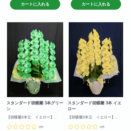
お取引き先などに送っても失礼
す。
カートに入れる
カートに入れる
がなく、申し分のない商品で
きれいな色合いでサプライズに
す。
最適
爽やかなゴールド胡蝶蘭!
ぜひおすすめいたします!
※限定商品
商品について
本数は準備しておりますが、事
色:ゴールド
前のご予約により確実に
輪数:約30～40輪
ご用意することが可能です。
※季節により輪数が変動すること
があります。
スタンダード胡蝶蘭 3本グリー
スタンダード胡蝶蘭 3本 イエ
ン
ロー
【胡蝶蘭3本立 イエロー】
【胡蝶蘭3本立 イエロー】
一押し3本立ちイエロー!他の胡蝶
一押し3本立ちイエロー!他の胡蝶
0件
0件
蘭と比べて目立つこと間違いな
蘭と比べて目立つこと間違いな