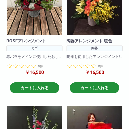
D 40cm
ROSEアレンジメント
陶器アレンジメント 暖色
カゴ
陶器
赤バラをメインに使用したおし
陶器を使用したアレンジメント!
ゃれなアレンジメントになりま
高級感あふれるアレンジに仕上
0件
0件
す!
げています。
￥16,500
￥16,500
アレンジメントですのでそのま
ま飾って鑑賞いただけます!
参考サイズ(cm)
※使用する花材はおまかせとなり
W×50
ますご了承の程宜しくお願い致
H×100
カートに入れる
カートに入れる
します。
参考サイズ(cm)
W×50
H×50