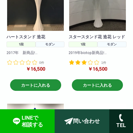
ハートスタンド 造花
スタースタンド花 造花 レッド
1段
モダン
1段
モダン
2017年 新商品!
2019年biotop新商品!
関西発!ハートの形をしたスタン
biotopにしかできないスター型造
0件
1件
ド花(造花)!
花スタンド!
￥16,500
￥16,500
誕生日や周年に誰よりも目立た
インスタ映え間違いなし!!!
せたいならこちらのスタンド花!
是非ご注文下さいませ!
注※こちらの商品は造花を使用し
ております。
カートに入れる
カートに入れる
※こちらの商品の花ボリュームア
この商品は最大1週間を目処に回
ップはできかねる商品となりま
収させて頂きます。
す
紛失等されないようにお願い致
ので予めご了承下さいませ
します。
LINEで
問い合わせ
相談する
TEL