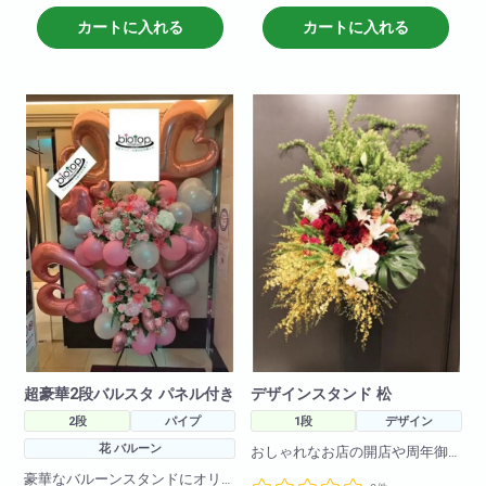
キャラクターや色目をお伝えい
バルーンの色の調整も可能です
ただければそのように作成させ
のでお問い合わせください。
カートに入れる
カートに入れる
ていただきます!(在庫がない場合
もございますので2日前のご注文
H250 W150
をお願いしております。在庫切
れがないように仕入れはしてお
りますので、当日お急ぎの場合
でも一度お問い合わせ下さいま
せ!)
超豪華2段バルスタ パネル付き
デザインスタンド 松
2段
パイプ
1段
デザイン
花 バルーン
おしゃれなお店の開店や周年御
祝、もちろん誕生日にもお使い
豪華なバルーンスタンドにオリ