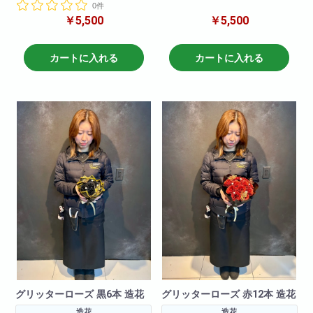
きたブーケです。
0件
キラキラと光るバラの造花でで
￥5,500
￥5,500
きたブーケです。
今Instagramやtiktokで大バズリ中
のこの商品
今Instagramやtiktokで大バズリ中
記念日や誕生日卒業式にも大切
のこの商品
カートに入れる
カートに入れる
な方へのプレゼントに最適！
記念日や誕生日卒業式にも大切
な方へのプレゼントに最適！
青バラの花言葉：「夢が叶う」
「神の祝福」
赤バラの花言葉：「感謝」「称
バラ６本の花言葉：「あなたに
賛」
夢中」「お互いに敬い、愛し、
バラ６本の花言葉：「あなたに
分かち合いましょう」
夢中」「お互いに敬い、愛し、
分かち合いましょう」
グリッターローズ 黒6本 造花
グリッターローズ 赤12本 造花
造花
造花