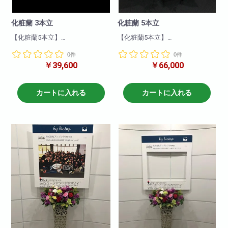
化粧蘭 3本立
化粧蘭 5本立
【化粧蘭5本立】
【化粧蘭5本立】
豪華な胡蝶蘭に柄の入った胡蝶
豪華な胡蝶蘭に柄の入った胡蝶
0件
0件
蘭になります!大変珍しく貴重な
蘭になります!大変珍しく貴重な
￥39,600
￥66,000
ものですので
ものですので
送られたお客様の喜んでいただ
送られたお客様の喜んでいただ
ける商品となっております!
ける商品となっております!
商品について
商品について
カートに入れる
カートに入れる
色 : 白+化粧
色 : 白+化粧
輪数:約50～60輪
輪数:約50～60輪
※季節により輪数が変動すること
※季節により輪数が変動すること
があります。
があります。
※ご用意に時間が掛かる商品にな
※ご用意に時間が掛かる商品にな
ります。
ります。
準備に4〜10日程掛かりますの
準備に4〜10日程掛かりますの
で、ご注文前にお問い合わせ下
で、ご注文前にお問い合わせ下
さい。
さい。
高さ:約100cm
高さ:約100cm