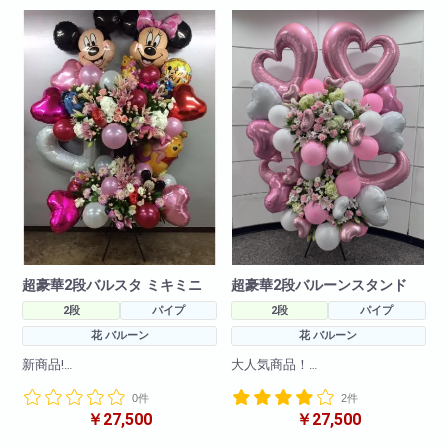
超豪華2段バルスタ ミキミニ
超豪華2段バルーンスタンド
2段
パイプ
2段
パイプ
花 バルーン
花 バルーン
新商品!
大人気商品！
キャラクターバルーンスタンド2
ボリューム満点魔だつこと間違
0件
2件
段！!様々なキャラクターバルー
いなし！
￥27,500
￥27,500
ンを使ってかわいらしくお作り
豪華なバルーンスタンドで作成
させて頂きます!
させていただきました。