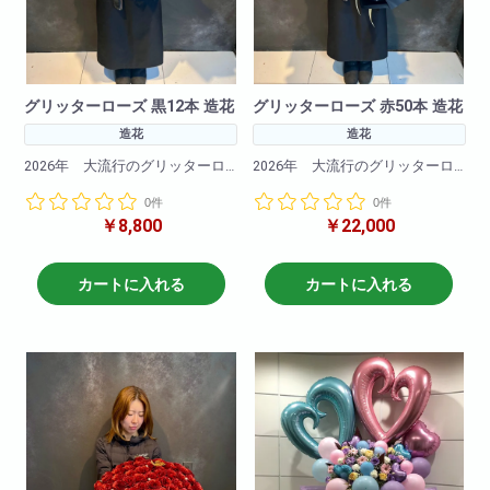
グリッターローズ 黒12本 造花
グリッターローズ 赤50本 造花
造花
造花
2026年 大流行のグリッターロ
2026年 大流行のグリッターロ
ーズ！
ーズ！
0件
0件
キラキラと光るバラの造花でで
キラキラと光るバラの造花でで
￥8,800
￥22,000
きたブーケです。
きたブーケです。
今Instagramやtiktokで大バズリ中
今Instagramやtiktokで大バズリ中
のこの商品
のこの商品
カートに入れる
カートに入れる
記念日や誕生日卒業式にも大切
記念日や誕生日卒業式にも大切
な方へのプレゼントに最適！
な方へのプレゼントに最適！
黒バラの花言葉：「永遠の愛」
赤バラの花言葉：「愛情」・
「決して滅びることのない愛」
「情熱」・「熱烈な恋」
バラ12本の花言葉：「私と付き
バラ50本の花言葉：「恒久」
合ってください」「あなたを幸
「永遠」
せにします」