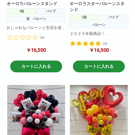
オーロラバルーンスタンド
オーロラスターバルーンスタ
ンド
1段
パイプ
1段
パイプ
花 バルーン
バルーン
おしゃれなバルーンと生花を使
用したバルーンスタンドです。
２０２５年新商品！
0件
生花やバルーンのお色の変更も
大流行のオーロラバルーンを使
可能です!
4件
用した
こちらは大流行のオーロラバル
￥16,500
￥16,500
バルーンスタンドです。
ーンを使用したバルーンスタン
ドになります！
バルーンのお色の変更も可能で
す!
カートに入れる
カートに入れる
H190
W80
H190
W80