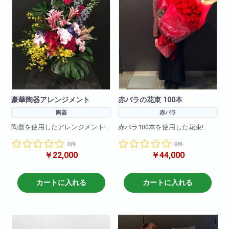
豪華陶器アレンジメント
赤バラの花束 100本
陶器
赤バラ
陶器を使用したアレンジメント!
赤バラ100本を使用した花束!
高級感あふれるアレンジに仕上
0件
0件
げています。
大事な記念日に・誕生日にイン
￥22,000
￥44,000
パクト抜群!大切な方への贈り物
参考サイズ(cm)
に最適です!
W×60
H×110
その他、黄色・ピンク・白・オ
カートに入れる
カートに入れる
レンジなどでも作成可能です。
※写真はイメージです
仕入れ状況により花材は変動い
備考欄に何色で作成希望と記載
たしますので
頂ければ大丈夫です。
何卒ご了承ください。