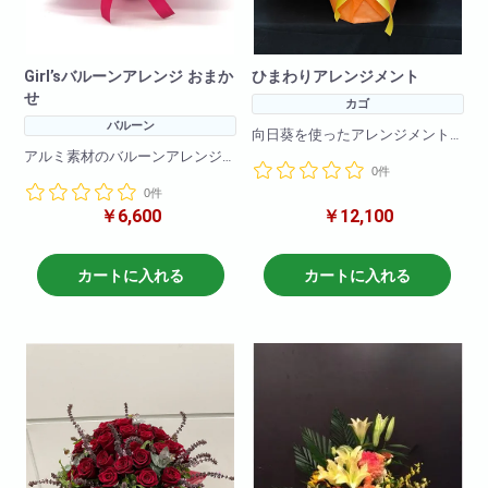
Girl’sバルーンアレンジ おまか
ひまわりアレンジメント
せ
カゴ
バルーン
向日葵を使ったアレンジメント
になります!
アルミ素材のバルーンアレンジ
0件
夏らしいとてもかわいい商品と
です!
なります!
0件
バルーンなので枯れることなく
サイズもどちらでも飾れるコン
￥6,600
￥12,100
お楽しみいただけます
パクトサイズになっておりどん
な御祝にも
※こちら商品はバルーンのみのア
最適です。
レンジメントになります。
カートに入れる
カートに入れる
キャラクターや色合いなどご指
参考サイズ(cm)
定がある場合は備考欄に記載く
W×50
ださい!
H×65
※在庫状況によりバルーンは異な
る場合がございます
商品サイズ
W 50cm
H 60cm