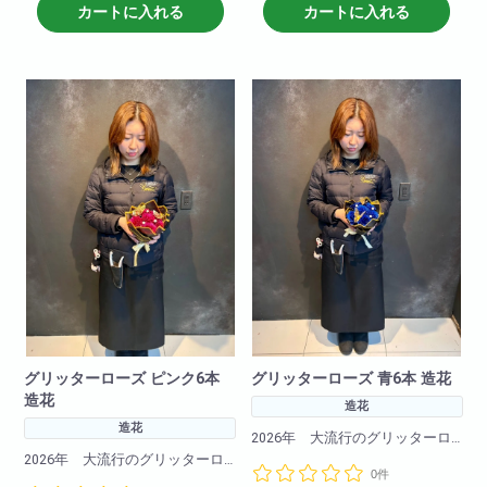
のこの商品
のこの商品
カートに入れる
カートに入れる
記念日や誕生日卒業式にも大切
記念日や誕生日卒業式にも大切
な方へのプレゼントに最適！
な方へのプレゼントに最適！
赤バラの花言葉：「愛情」・
赤バラの花言葉：「愛情」・
「情熱」・「熱烈な恋」
「情熱」・「熱烈な恋」
バラ50本の花言葉：「恒久」
バラ６本の花言葉：「あなたに
「永遠」
夢中」「お互いに敬い、愛し、
分かち合いましょう」
グリッターローズ ピンク6本
グリッターローズ 青6本 造花
造花
造花
造花
2026年 大流行のグリッターロ
ーズ！
2026年 大流行のグリッターロ
0件
キラキラと光るバラの造花でで
ーズ！