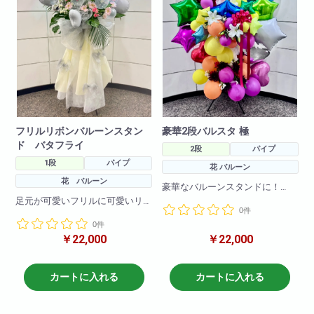
フリルリボンバルーンスタン
豪華2段バルスタ 極
ド バタフライ
2段
パイプ
1段
パイプ
花 バルーン
花 バルーン
豪華なバルーンスタンドに！
ボリューム満点なフラワースタ
足元が可愛いフリルに可愛いリ
0件
ンドです!
ボンがついた商品です。
お色の調整も可能ですのでお問
0件
フリルや、お花、バルーンのお
い合わせください。
￥22,000
￥22,000
色の変更も可能です!
こちらは今年大流行のオーロラ
H250 W150
バタフライバージョン！
カートに入れる
カートに入れる
H190
W80