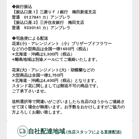
◆銀行振込
【振込口座.1】三菱ＵＦＪ銀行 梅田新道支店
普通 0127841 カ）アンブレラ
【振込口座.2】三井住友銀行 梅田支店
普通 9330161 カ）アンブレラ
◆宅急便による配送
花束(小)・アレンジメント（小）プリザーブドフラワー
などの小型商品は全国一律1650円（税込）
※北海道・沖縄は3,300円（税込）
※離島地域は別途メールにてご連絡いたします。
花束(大)・アレンジメント(大)・胡蝶蘭などの
大型商品は全国一律2,750円
※北海道・沖縄は4,400円（税込）となります。
スタンド花に関しましては郵送不可の商品です。
ご了承下さいませ。
送料選択等で間違いがございましたら当店のほうからご連絡さ
せて頂く場合が御座います。お手数をおかけしますがご協力の
方よろしくお願い致します。
自社配達地域
(当店スタッフによる直接配送)