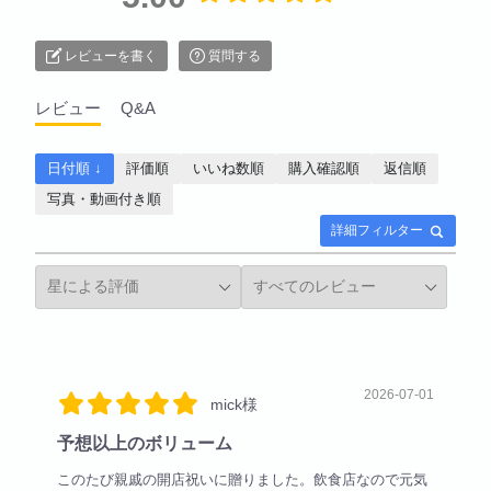
レビューを書く
質問する
レビュー
Q&A
日付順 ↓
評価順
いいね数順
購入確認順
返信順
写真・動画付き順
詳細フィルター
2026-07-01
mick様
予想以上のボリューム
このたび親戚の開店祝いに贈りました。飲食店なので元気