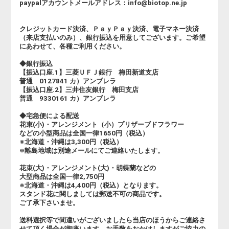
paypalアカウントメールアドレス：info@biotop.ne.jp
クレジットカード決済、ＰａｙＰａｙ決済、電子マネー決済
（来店支払いのみ）、銀行振込を用意してございます。ご希望
にあわせて、各種ご利用ください。
◆銀行振込
【振込口座.1】三菱ＵＦＪ銀行 梅田新道支店
普通 0127841 カ）アンブレラ
【振込口座.2】三井住友銀行 梅田支店
普通 9330161 カ）アンブレラ
◆宅急便による配送
花束(小)・アレンジメント（小）プリザーブドフラワー
などの小型商品は全国一律1650円（税込）
※北海道・沖縄は3,300円（税込）
※離島地域は別途メールにてご連絡いたします。
花束(大)・アレンジメント(大)・胡蝶蘭などの
大型商品は全国一律2,750円
※北海道・沖縄は4,400円（税込）となります。
スタンド花に関しましては郵送不可の商品です。
ご了承下さいませ。
送料選択等で間違いがございましたら当店のほうからご連絡さ
せて頂く場合が御座います。お手数をおかけしますがご協力の