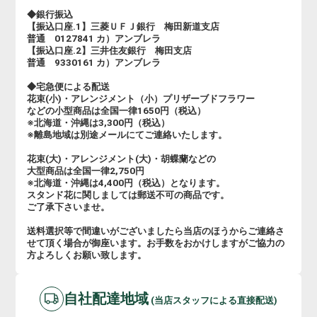
◆銀行振込
【振込口座.1】三菱ＵＦＪ銀行 梅田新道支店
普通 0127841 カ）アンブレラ
【振込口座.2】三井住友銀行 梅田支店
普通 9330161 カ）アンブレラ
◆宅急便による配送
花束(小)・アレンジメント（小）プリザーブドフラワー
などの小型商品は全国一律1650円（税込）
※北海道・沖縄は3,300円（税込）
※離島地域は別途メールにてご連絡いたします。
花束(大)・アレンジメント(大)・胡蝶蘭などの
大型商品は全国一律2,750円
※北海道・沖縄は4,400円（税込）となります。
スタンド花に関しましては郵送不可の商品です。
ご了承下さいませ。
送料選択等で間違いがございましたら当店のほうからご連絡さ
せて頂く場合が御座います。お手数をおかけしますがご協力の
方よろしくお願い致します。
自社配達地域
(当店スタッフによる直接配送)