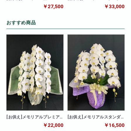
kiwami-胡蝶蘭 3本立
ード胡蝶蘭 5本立
￥27,500
￥33,000
おすすめ商品
[お供え]メモリアルプレミア
[お供え]メモリアルスタンダ
ム胡蝶蘭 3本立
ード胡蝶蘭 3本立
￥22,000
￥16,500