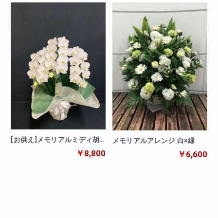
[お供え]メモリアルミディ胡
メモリアルアレンジ 白×緑
蝶蘭 3本立
￥8,800
￥6,600