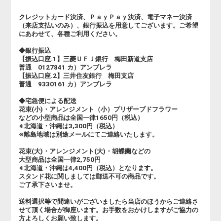
クレジットカード決済、ＰａｙＰａｙ決済、電子マネー決済
（来店支払いのみ）、銀行振込を用意してございます。ご希望
にあわせて、各種ご利用ください。
◆銀行振込
【振込口座.1】三菱ＵＦＪ銀行 梅田新道支店
普通 0127841 カ）アンブレラ
【振込口座.2】三井住友銀行 梅田支店
普通 9330161 カ）アンブレラ
◆宅急便による配送
花束(小)・アレンジメント（小）プリザーブドフラワー
などの小型商品は全国一律1650円（税込）
※北海道・沖縄は3,300円（税込）
※離島地域は別途メールにてご連絡いたします。
花束(大)・アレンジメント(大)・胡蝶蘭などの
大型商品は全国一律2,750円
※北海道・沖縄は4,400円（税込）となります。
スタンド花に関しましては郵送不可の商品です。
ご了承下さいませ。
送料選択等で間違いがございましたら当店のほうからご連絡さ
せて頂く場合が御座います。お手数をおかけしますがご協力の
方よろしくお願い致します。