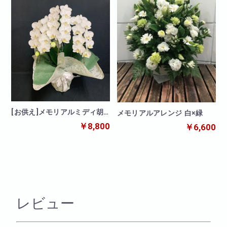
[お供え]メモリアルミディ胡
メモリアルアレンジ 白×緑
蝶蘭 3本立
￥8,800
￥6,600
レビュー