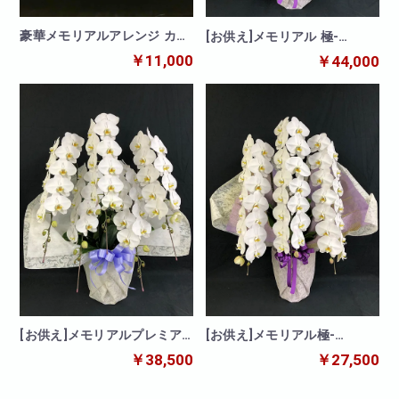
豪華メモリアルアレンジ カラ
[お供え]メモリアル 極-
フル
kiwami-胡蝶蘭 5本立
￥11,000
￥44,000
[お供え]メモリアルプレミア
[お供え]メモリアル極-
ム胡蝶蘭 5本立
kiwami-胡蝶蘭 3本立
￥38,500
￥27,500