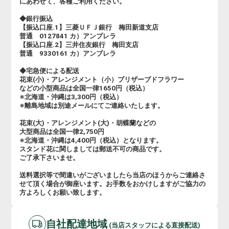
にあわせて、各種ご利用ください。
◆銀行振込
【振込口座.1】三菱ＵＦＪ銀行 梅田新道支店
普通 0127841 カ）アンブレラ
【振込口座.2】三井住友銀行 梅田支店
普通 9330161 カ）アンブレラ
◆宅急便による配送
花束(小)・アレンジメント（小）プリザーブドフラワー
などの小型商品は全国一律1650円（税込）
※北海道・沖縄は3,300円（税込）
※離島地域は別途メールにてご連絡いたします。
花束(大)・アレンジメント(大)・胡蝶蘭などの
大型商品は全国一律2,750円
※北海道・沖縄は4,400円（税込）となります。
スタンド花に関しましては郵送不可の商品です。
ご了承下さいませ。
送料選択等で間違いがございましたら当店のほうからご連絡さ
せて頂く場合が御座います。お手数をおかけしますがご協力の
方よろしくお願い致します。
自社配達地域
(当店スタッフによる直接配送)