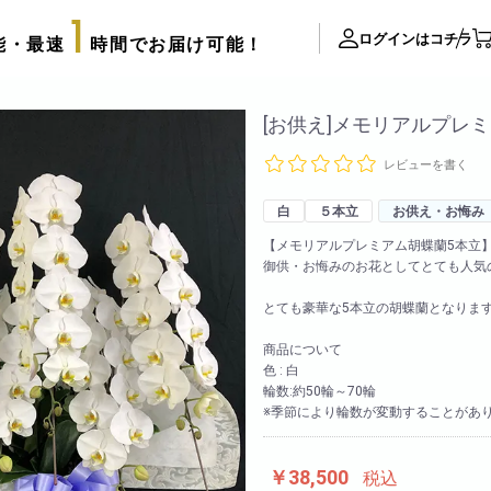
1
ログインはコチラ
能・最速
時間でお届け可能！
ite Contents
[お供え]メモリアルプレミ
レビューを書く
立て札制作
サプライズ装飾ギャラリー
白
５本立
お供え・お悔み
推し活用推し花・フラスタ
【メモリアルプレミアム胡蝶蘭5本立
御供・お悔みのお花としてとても人気
口コミ・評判
FAX注文用紙
とても豪華な5本立の胡蝶蘭となりま
後払い決済申請用紙
商品について
色 : 白
カタログ請求
アレンジメント
輪数:約50輪～70輪
配達可能エリア
※季節により輪数が変動することがあ
束
スタッフブログ
リッターローズ
biotopの沿革
￥38,500
税込