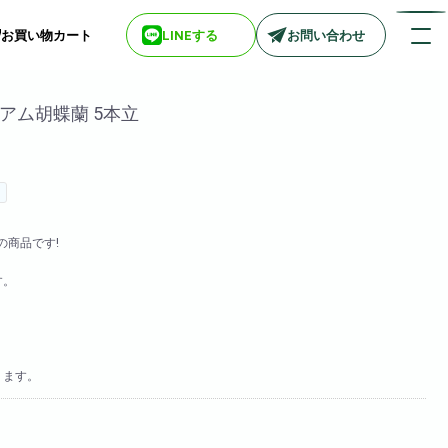
お買い物カート
LINEする
お問い合わせ
アム胡蝶蘭 5本立
店舗情報一覧
> biotop 梅田店
> biotop 心斎橋店
】
> biotop 北新地店
の商品です!
> biotop 阪神尼崎店
> biotop 堺東店
す。
> biotop 南船場店
> biotop 広島店
> biotop 名古屋店
ります。
ログインはコチラ