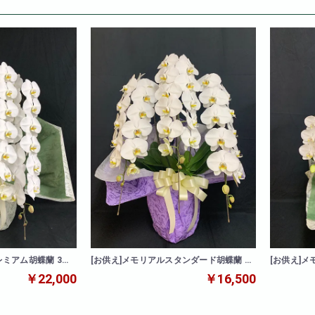
レミアム胡蝶蘭 3本
[お供え]メモリアルスタンダード胡蝶蘭 3
[お供え]
本立
￥22,000
￥16,500