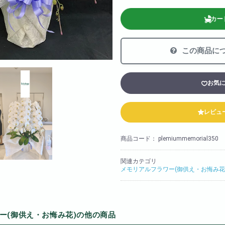
法人様向け
カー
胡蝶蘭の値段や相場
会社概要
装飾
この商品に
採用情報
お気
レビュ
商品コード：
plemiummemorial350
関連カテゴリ
メモリアルフラワー(御供え・お悔み花
ー(御供え・お悔み花)の他の商品