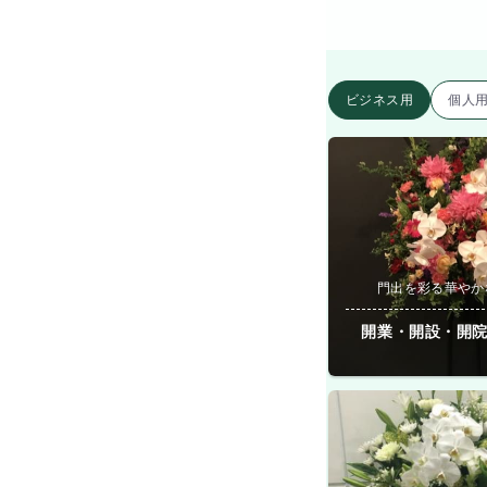
ビジネス用
個人
門出を彩る華やか
開業・開設・開