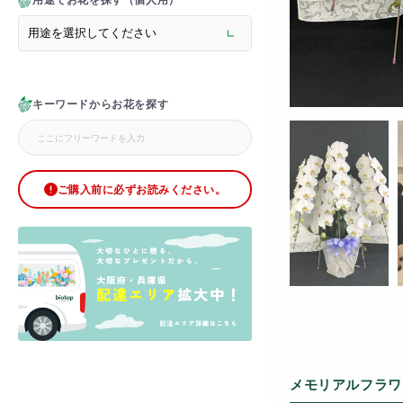
用途でお花を探す（個人用）
> メモリアルフラワー
> ラグジュアリーフラワー
> バラ
> オフィスグリーン特集
> サプライズ装飾・ホテル
キーワードからお花を探す
> バルーン装飾
> シャンパンタワー
> アーチ
> シャボンフラワー
> ブリザードフラワー
ご購入前に必ずお読みください。
> ボックスフラワー
> ローズベア
> 金額調整オプション
メモリアルフラワ