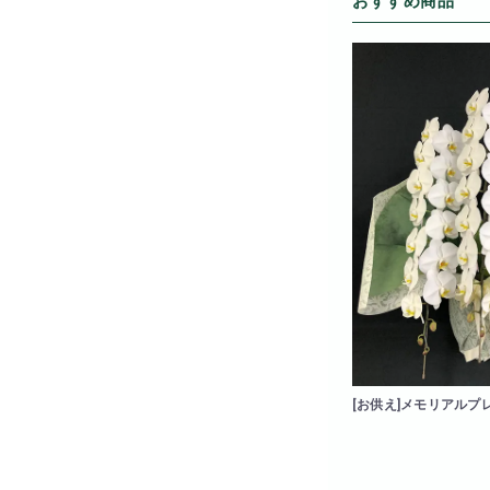
おすすめ商品
[お供え]メモリアルプ
立