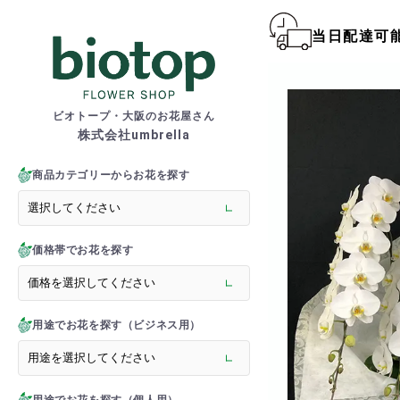
当日配達可
biotop S
ビオトープ・大阪のお花屋さん
株式会社umbrella
商品一覧カテゴリー
> 新商品
商品カテゴリーからお花を探す
> フラワースタンド
> バルーンスタンド
> 胡蝶蘭
価格帯でお花を探す
> 観葉植物
> オーダーメイド
> フラワーアレンジメント
> バルーン＆ぬいぐるみ
用途でお花を探す（ビジネス用）
> 花束(フラワーブーケ)
> バルーン＆ぬいぐるみ花
> アーティフィシャルグ
> 推し活フラワーバルーン