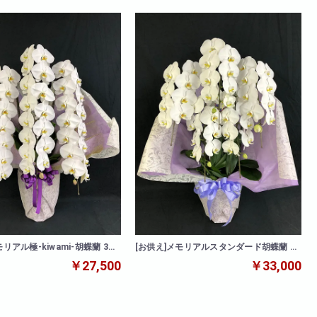
モリアル極-kiwami-胡蝶蘭 3本
[お供え]メモリアルスタンダード胡蝶蘭 5
本立
￥27,500
￥33,000