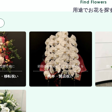
Find Flowers
用途でお花を探
用
な贈り物に
節目のお祝いに、上質な華やぎを
想
院・移転祝い
周年・開店祝い