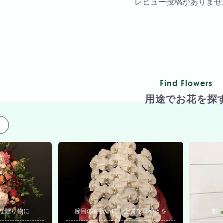
レビュー投稿がありませ
Find Flowers
用途でお花を探
用
な贈り物に
節目のお祝いに、上質な華やぎを
想