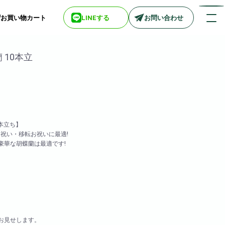
お買い物カート
LINEする
お問い合わせ
蘭 10本立
店舗情報一覧
> biotop 梅田店
> biotop 心斎橋店
> biotop 北新地店
0本立ち】
> biotop 阪神尼崎店
お祝い・移転お祝いに最適!
> biotop 堺東店
豪華な胡蝶蘭は最適です!
> biotop 南船場店
> biotop 広島店
> biotop 名古屋店
ログインはコチラ
お見せします。