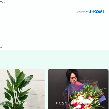
ん。
す
いが届く、印象的なギフト
新たな門出に、心からのエールを