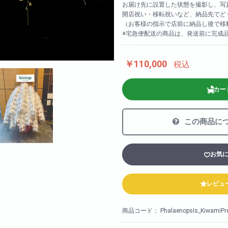
お届け先に設置した状態を撮影し、写
法人様向け
開店祝い・移転祝いなど、納品先でど
胡蝶蘭の値段や相場
（お客様の指示で店前に納品し後で移
※宅急便配送の商品は、発送前に完成
会社概要
装飾
採用情報
￥110,000
税込
カー
この商品に
お気
レビュ
商品コード：
Phalaenopsis_KiwamiP