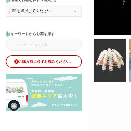
用途でお花を探す（個人用）
> メモリアルフラワー
> ラグジュアリーフラワー
> バラ
> オフィスグリーン特集
> サプライズ装飾・ホテル
キーワードからお花を探す
> バルーン装飾
> シャンパンタワー
> アーチ
> シャボンフラワー
> ブリザードフラワー
ご購入前に必ずお読みください。
> ボックスフラワー
> ローズベア
> 金額調整オプション