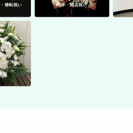
院・移転祝い
周年・開店祝い
な花で演出
表会