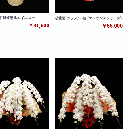
ド胡蝶蘭 5本 イエロー
胡蝶蘭 カラフル5色 (エレガンスシリーズ)
￥41,800
￥55,000