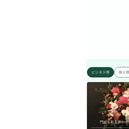
ビジネス用
個人
門出を彩る華やか