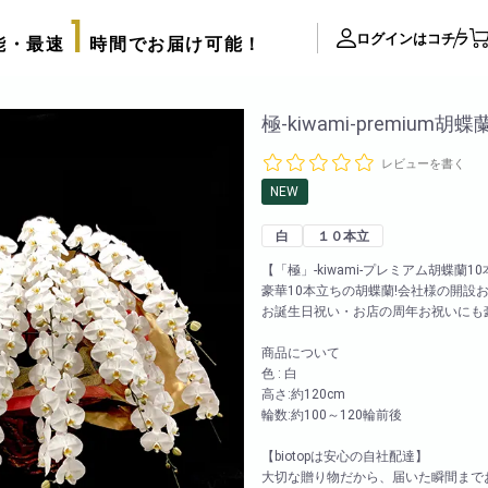
1
ログインはコチラ
能・最速
時間でお届け可能！
ite Contents
極-kiwami-premium胡蝶
レビューを書く
立て札制作
NEW
サプライズ装飾ギャラリー
白
１０本立
推し活用推し花・フラスタ
【「極」-kiwami-プレミアム胡蝶蘭1
口コミ・評判
豪華10本立ちの胡蝶蘭!会社様の開設
FAX注文用紙
お誕生日祝い・お店の周年お祝いにも
後払い決済申請用紙
商品について
カタログ請求
色 : 白
アレンジメント
高さ:約120cm
配達可能エリア
輪数:約100～120輪前後
束
スタッフブログ
リッターローズ
【biotopは安心の自社配達】
biotopの沿革
大切な贈り物だから、届いた瞬間まで