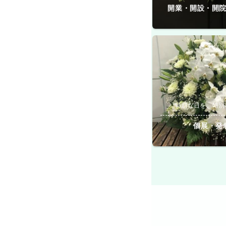
開業・開設・開
特別な日を、特別
個展・発