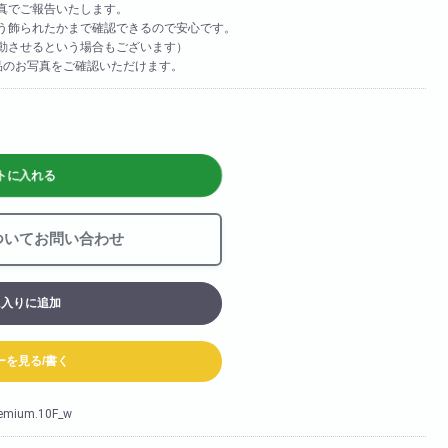
真でご報告いたします。
お買い物カート
う飾られたかまで確認できるので安心です。
動させるという場合もございます）
品のお写真をご確認いただけます。
06-6313-8787
Tel:
06-6313-9393
Fax:
トに入れる
ついてお問い合わせ
に入りに追加
ーを見る/書く
remium.10F_w