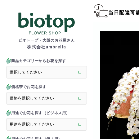
当日配達可
biotop S
ビオトープ・大阪のお花屋さん
株式会社umbrella
商品一覧カテゴリー
> 新商品
商品カテゴリーからお花を探す
> フラワースタンド
> バルーンスタンド
> 胡蝶蘭
価格帯でお花を探す
> 観葉植物
> オーダーメイド
> フラワーアレンジメント
> バルーン＆ぬいぐるみ
用途でお花を探す（ビジネス用）
> 花束(フラワーブーケ)
> バルーン＆ぬいぐるみ花
> アーティフィシャルグ
> 推し活フラワーバルーン