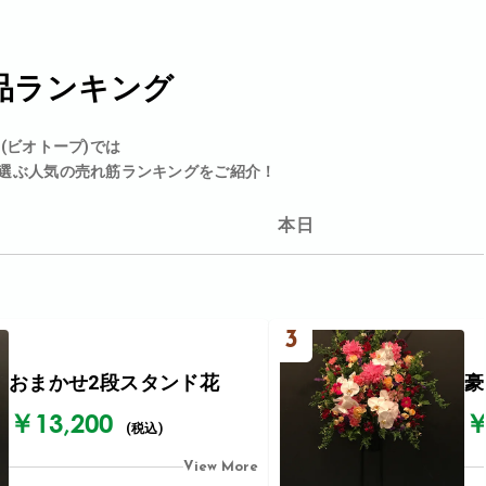
品ランキング
p(ビオトープ)では
選ぶ人気の売れ筋ランキングをご紹介！
本日
3
おまかせ2段スタンド花
豪
￥13,200
￥
(税込)
View More