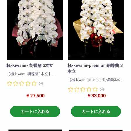
極-Kiwami- 胡蝶蘭 3本立
極-kiwami-premium胡蝶蘭 3
本立
【極-kiwami-胡蝶蘭3本立】
biotopがお勧めする最上級胡蝶
【極-kiwami-premium胡蝶蘭3本
0件
蘭!
立】
プロが厳選した地域のブランド
0件
biotopがお勧めする最上級胡蝶
胡蝶蘭です!
￥27,500
￥33,000
蘭!
花付き・花保ちどれをとっても
プロが厳選した地域のブランド
最高級。
胡蝶蘭です!
花付き・花保ちどれをとっても
カートに入れる
カートに入れる
まさに「極‐kiwami-」の胡蝶蘭で
最高級。
す!
まさに「極‐kiwami-premium」の