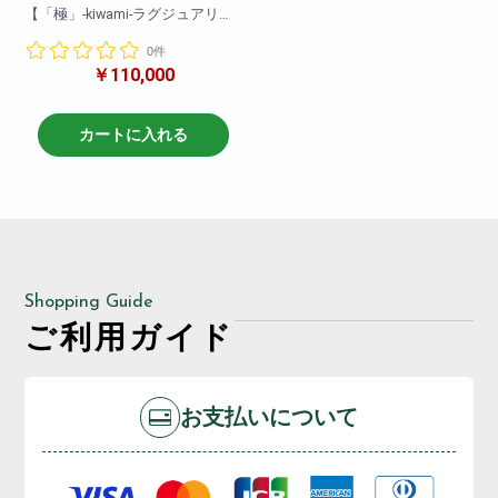
【「極」-kiwami-ラグジュアリー
胡蝶蘭10本立ち】
0件
豪華10本立ちの胡蝶蘭!会社様の
￥110,000
開設お祝い・移転お祝いに最適!
お誕生日祝い・お店の周年お祝
いにも豪華な胡蝶蘭は最適です!
カートに入れる
商品について
色 : 白
高さ:約120cm
輪数:約100～120輪前後
Shopping Guide
ご利用ガイド
お支払いについて