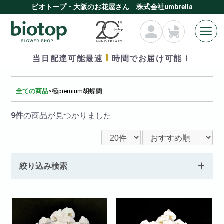
ビオトープ・大阪のお花屋さん 株式会社umbrella
1
当日配達可能最速
時間でお届け可能！
極premium胡蝶蘭
全ての商品
>
極premium胡蝶蘭
9件
の商品が見つかりました
絞り込み検索