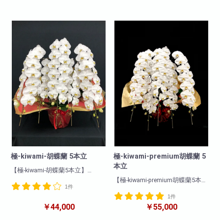
す。商品について
い・開店祝いにも適していま
色 : ピンク
す。商品について
輪数:約36～48輪 開花輪数
色 : 赤リップ
※季節により輪数が変動すること
輪数:約36～48輪
があります。
※季節により輪数が変動すること
があります。
極-kiwami-胡蝶蘭 5本立
極-kiwami-premium胡蝶蘭 5
本立
【極-kiwami-胡蝶蘭5本立】
biotopがお勧めする最上級胡蝶
【極-kiwami-premium胡蝶蘭5本
1件
蘭!
立】
プロが厳選した地域のブランド
1件
biotopがお勧めする最上級胡蝶
胡蝶蘭です!
￥44,000
￥55,000
蘭!
花付き・花保ちどれをとっても
プロが厳選した地域のブランド