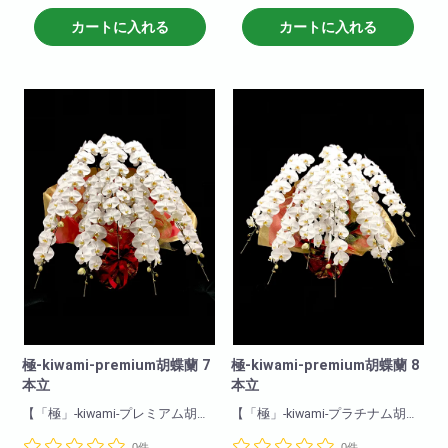
最高級。
胡蝶蘭です!
花付き・花保ちどれをとっても
カートに入れる
カートに入れる
まさに「極‐kiwami-」の胡蝶蘭で
最高級。
す!
まさに「極‐kiwami-」の胡蝶蘭で
す!
極-kiwami-premium胡蝶蘭 7
極-kiwami-premium胡蝶蘭 8
本立
本立
【「極」-kiwami-プレミアム胡蝶
【「極」-kiwami-プラチナム胡蝶
蘭7本立ち】
蘭8本立ち】
0件
0件