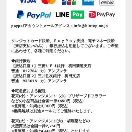
paypalアカウントメールアドレス：info@biotop.ne.jp
クレジットカード決済、ＰａｙＰａｙ決済、電子マネー決済
（来店支払いのみ）、銀行振込を用意してございます。ご希望
にあわせて、各種ご利用ください。
◆銀行振込
【振込口座.1】三菱ＵＦＪ銀行 梅田新道支店
普通 0127841 カ）アンブレラ
【振込口座.2】三井住友銀行 梅田支店
普通 9330161 カ）アンブレラ
◆宅急便による配送
花束(小)・アレンジメント（小）プリザーブドフラワー
などの小型商品は全国一律1650円（税込）
※北海道・沖縄は3,300円（税込）
※離島地域は別途メールにてご連絡いたします。
花束(大)・アレンジメント(大)・胡蝶蘭などの
大型商品は全国一律2,750円
※北海道・沖縄は4,400円（税込）となります。