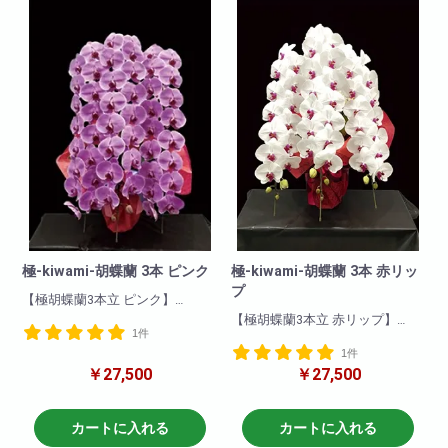
胡蝶蘭です!
極-kiwami-胡蝶蘭 3本 ピンク
極-kiwami-胡蝶蘭 3本 赤リッ
プ
【極胡蝶蘭3本立 ピンク】
最高級ブランドの胡蝶蘭を使用
【極胡蝶蘭3本立 赤リップ】
1件
しております。華やかさ花もち
最高級ブランドの胡蝶蘭を使用
も最高級品です。紅白のコント
1件
しております。華やかさ花もち
ラストが醸し出す胡蝶蘭特有の
￥27,500
￥27,500
も最高級品です。紅白のコント
優雅さは5本立ちにも匹敵する代
ラストが醸し出す胡蝶蘭特有の
物です。他の色と比べて一際映
優雅さは5本立ちにも匹敵する代
え且つ華やかな一品です!就任祝
物です。他の色と比べて一際映
カートに入れる
カートに入れる
い・開店祝いにも適していま
え且つ華やかな一品です!就任祝