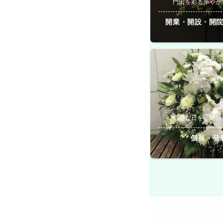
門出を彩る華やか
開業・開設・開
特別な日を、特別
個展・発