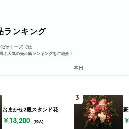
品ランキング
p(ビオトープ)では
選ぶ人気の売れ筋ランキングをご紹介！
本日
3
おまかせ2段スタンド花
豪
￥13,200
￥
(税込)