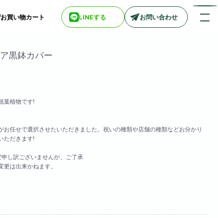
お買い物カート
LINEする
お問い合わせ
エア黒鉢カバー
店舗情報一覧
> biotop 梅田店
観葉植物です!
> biotop 心斎橋店
。
> biotop 北新地店
> biotop 阪神尼崎店
がお任せで選択させたいただきました。祝いの種類や店舗の種類などお分かり
> biotop 堺東店
いただきます!
> biotop 南船場店
変申し訳ございませんが、ご了承
> biotop 広島店
変更は出来かねます。
> biotop 名古屋店
ログインはコチラ