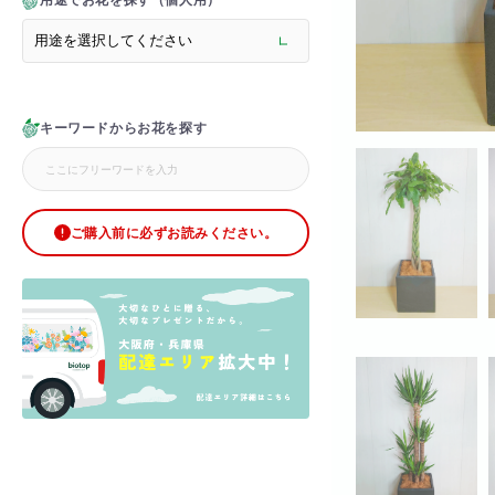
用途でお花を探す（個人用）
> メモリアルフラワー
> ラグジュアリーフラワー
> バラ
> オフィスグリーン特集
> サプライズ装飾・ホテル
キーワードからお花を探す
> バルーン装飾
> シャンパンタワー
> アーチ
> シャボンフラワー
> ブリザードフラワー
ご購入前に必ずお読みください。
> ボックスフラワー
> ローズベア
> 金額調整オプション