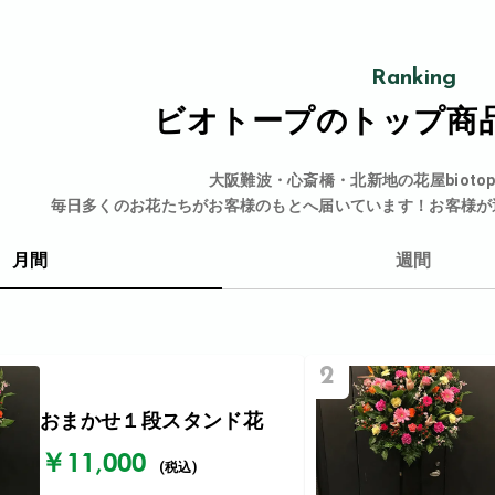
Ranking
ビオトープの
トップ商
大阪難波・心斎橋・北新地の花屋bioto
毎日多くのお花たちがお客様のもとへ届いています！お客様が
月間
週間
2
おまかせ１段スタンド花
￥11,000
(税込)