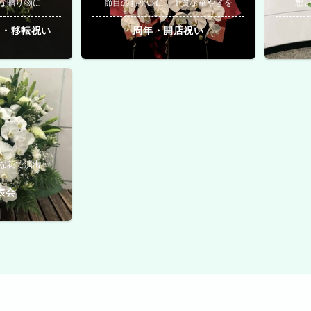
な贈り物に
節目のお祝いに、上質な華やぎを
想
院・移転祝い
周年・開店祝い
な花で演出
表会