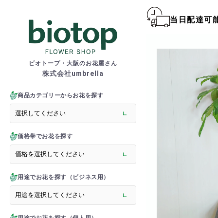
当日配達可
biotop S
ビオトープ・大阪のお花屋さん
株式会社umbrella
商品一覧カテゴリー
> 新商品
商品カテゴリーからお花を探す
> フラワースタンド
> バルーンスタンド
> 胡蝶蘭
価格帯でお花を探す
> 観葉植物
> オーダーメイド
> フラワーアレンジメント
> バルーン＆ぬいぐるみ
用途でお花を探す（ビジネス用）
> 花束(フラワーブーケ)
> バルーン＆ぬいぐるみ花
> アーティフィシャルグ
> 推し活フラワーバルーン