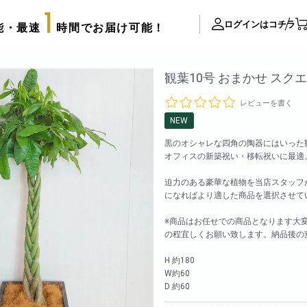
1
ログインはコチラ
能・最速
時間でお届け可能！
ite Contents
観葉10号 おまかせ スク
レビューを書く
立て札制作
NEW
サプライズ装飾ギャラリー
黒のオシャレな四角の陶器にはいった
推し活用推し花・フラスタ
オフィスの新築祝い・移転祝いに最適
口コミ・評判
迫力のある豪華な植物を当店スタッフ
FAX注文用紙
になればより適した商品を選択させて
後払い決済申請用紙
※商品はお任せでの商品となります大
カタログ請求
の程宜しくお願い致します。納品後の
アレンジメント
配達可能エリア
H 約180
束
W約60
スタッフブログ
リッターローズ
D 約60
biotopの沿革