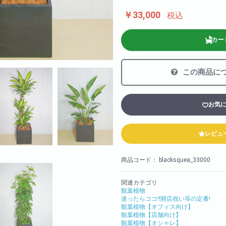
法人様向け
￥33,000
税込
胡蝶蘭の値段や相場
会社概要
カー
装飾
採用情報
この商品に
お気
レビュ
商品コード：
blacksquea_33000
関連カテゴリ
観葉植物
迷ったらココ!!開店祝い等の定番!
観葉植物【オフィス向け】
観葉植物【店舗向け】
観葉植物【オシャレ】