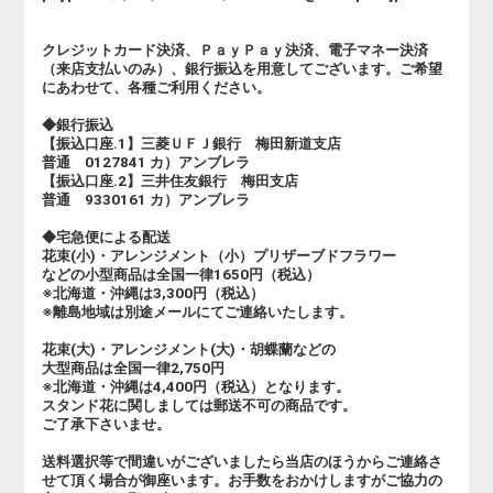
クレジットカード決済、ＰａｙＰａｙ決済、電子マネー決済
（来店支払いのみ）、銀行振込を用意してございます。ご希望
にあわせて、各種ご利用ください。
◆銀行振込
【振込口座.1】三菱ＵＦＪ銀行 梅田新道支店
普通 0127841 カ）アンブレラ
【振込口座.2】三井住友銀行 梅田支店
普通 9330161 カ）アンブレラ
◆宅急便による配送
花束(小)・アレンジメント（小）プリザーブドフラワー
などの小型商品は全国一律1650円（税込）
※北海道・沖縄は3,300円（税込）
※離島地域は別途メールにてご連絡いたします。
花束(大)・アレンジメント(大)・胡蝶蘭などの
大型商品は全国一律2,750円
※北海道・沖縄は4,400円（税込）となります。
スタンド花に関しましては郵送不可の商品です。
ご了承下さいませ。
送料選択等で間違いがございましたら当店のほうからご連絡さ
せて頂く場合が御座います。お手数をおかけしますがご協力の