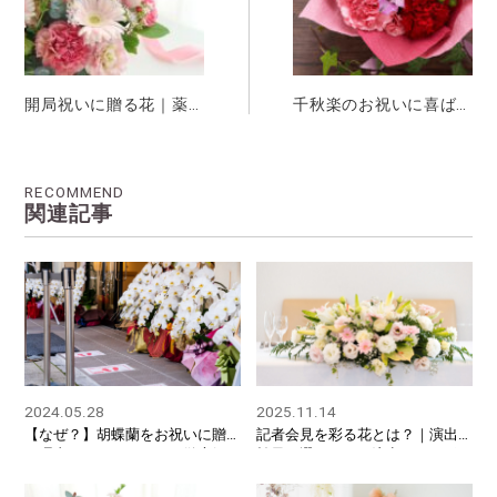
開局祝いに贈る花｜薬
千秋楽のお祝いに喜ば
局などの開局を祝うマ
れる花｜出演者へのマ
ナーとふさわしい種類
ナーと贈るタイミング
の選び方
を詳しく解説
RECOMMEND
関連記事
2024.05.28
2025.11.14
【なぜ？】胡蝶蘭をお祝いに贈
記者会見を彩る花とは？｜演出
る理由やマナーについて徹底解
効果と選ぶときに注意すべきポ
説！
イントとは？