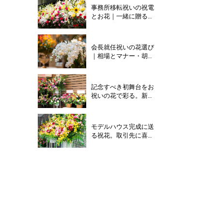
事務所移転祝いの祝電
とお花｜一緒に贈るべ
き？喜ばれる文例など
解説
会長就任祝いの花選び
｜相場とマナー・胡蝶
蘭が選ばれる理由を解
説
記念すべき初舞台をお
祝いの花で彩る。新た
な門出にふさわしい贈
り方と選び方のポイン
ト
モデルハウス完成に送
る祝花。取引先に喜ば
れる選び方と注意点