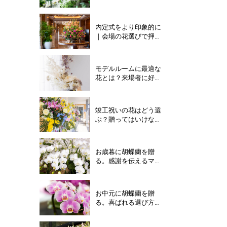
やマナーを解説
内定式をより印象的に
｜会場の花選びで押さ
えておきたいポイント
と品種
モデルルームに最適な
花とは？来場者に好印
象を与える花の選び方
竣工祝いの花はどう選
ぶ？贈ってはいけない
花・注意点とは
お歳暮に胡蝶蘭を贈
る。感謝を伝えるマナ
ーと選び方完全ガイド
お中元に胡蝶蘭を贈
る。喜ばれる選び方と
贈答マナーの正解